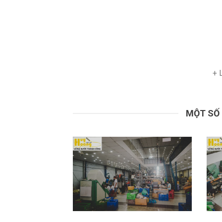
+ 
MỘT SỐ 