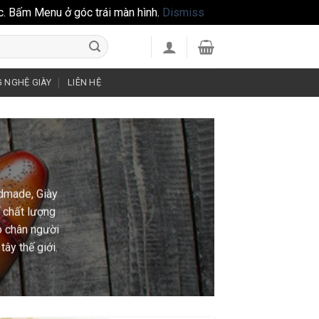
c. Bấm Menu ở góc trái màn hình.
Dismiss
 NGHỆ GIÀY
LIÊN HỆ
ndmade, Giày
 chất lượng
o chân người
ây thế giới.