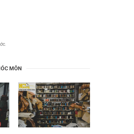
ớc.
 HÓC MÔN