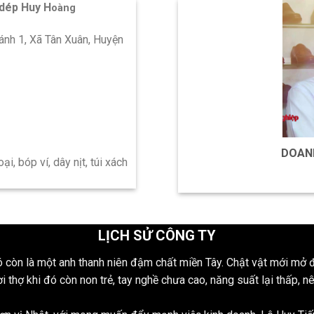
 dép Huy H
oàng
nh 1, Xã Tân Xuân, Huyện
DOANH
i, bóp ví, dây nịt, túi xách
LỊCH SỬ CÔNG TY
 còn là một anh thanh niên đậm chất miền Tây. Chật vật mới mở 
 thợ khi đó còn non trẻ, tay nghề chưa cao, năng suất lại thấp,