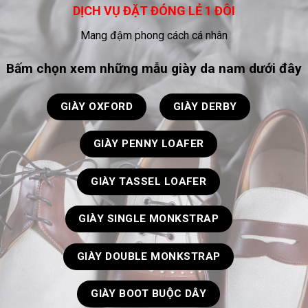
DỊCH VỤ ĐẶT ĐÓNG LẺ 1 ĐÔI
Mang đậm phong cách cá nhân
Bấm chọn xem những mẫu giày da nam dưới đây
GIÀY OXFORD
GIÀY DERBY
GIÀY PENNY LOAFER
GIÀY TASSEL LOAFER
GIÀY SINGLE MONKSTRAP
GIÀY DOUBLE MONKSTRAP
GIÀY BOOT BUỘC DÂY