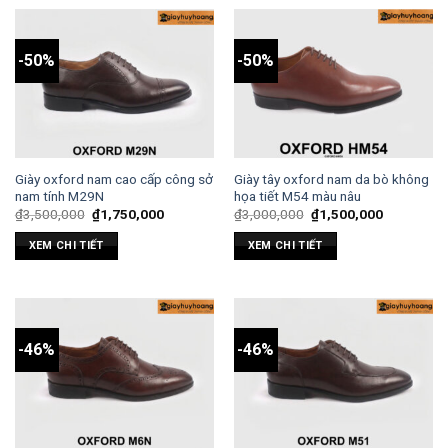
-50%
-50%
Giày oxford nam cao cấp công sở
Giày tây oxford nam da bò không
nam tính M29N
họa tiết M54 màu nâu
₫
3,500,000
₫
1,750,000
₫
3,000,000
₫
1,500,000
XEM CHI TIẾT
XEM CHI TIẾT
-46%
-46%