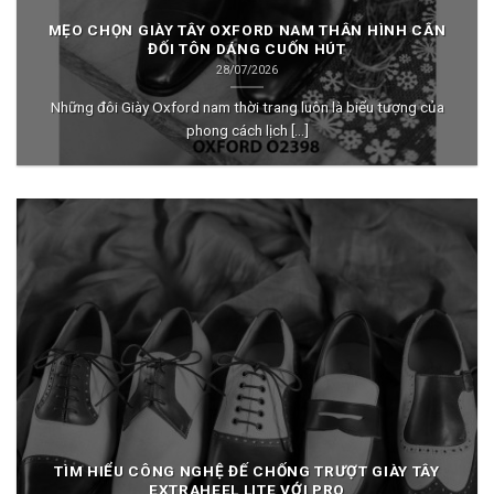
MẸO CHỌN GIÀY TÂY OXFORD NAM THÂN HÌNH CÂN
ĐỐI TÔN DÁNG CUỐN HÚT
28/07/2026
Những đôi Giày Oxford nam thời trang luôn là biểu tượng của
phong cách lịch [...]
TÌM HIỂU CÔNG NGHỆ ĐẾ CHỐNG TRƯỢT GIÀY TÂY
EXTRAHEEL LITE VỚI PRO