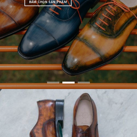
người mang
BẤM CHỌN SẢN PHẨM