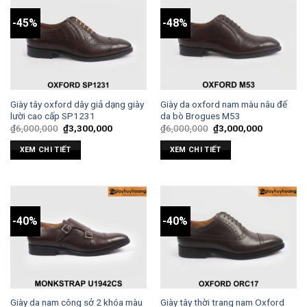
-45%
-48%
Giày tây oxford dây giả dạng giày
Giày da oxford nam màu nâu đế
lười cao cấp SP1231
da bò Brogues M53
₫
6,000,000
₫
3,300,000
₫
6,000,000
₫
3,000,000
XEM CHI TIẾT
XEM CHI TIẾT
-40%
-40%
Giày da nam công sở 2 khóa màu
Giày tây thời trang nam Oxford