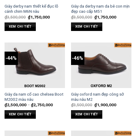
Giày derby nam thiết kế đục lỗ
Giày da derby nam da bê con mịn
cánh chim M6N nâu
đẹp cao cấp M51
₫
3,500,000
₫
1,750,000
₫
3,500,000
₫
1,750,000
XEM CHI TIẾT
XEM CHI TIẾT
-44%
-46%
Giày da nam cổ cao chelsea Boot
Giày oxford nam đẹp công sở
M2002 màu nâu
màu nâu M2
₫
2,500,000
–
₫
2,750,000
₫
3,500,000
₫
1,900,000
XEM CHI TIẾT
XEM CHI TIẾT