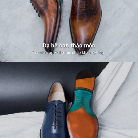
Da bê con thảo mộc
Tự nhiên lớp Full Grain nhập khẩu Ý,Pháp…