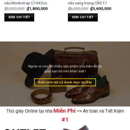
nâu Monkstrap U1942cs
nâu sang trọng ORC17
₫
3,000,000
₫
1,800,000
₫
6,000,000
₫
3,600,000
XEM CHI TIẾT
XEM CHI TIẾT
Ngoài ra còn rất nhiều sản phẩm phụ kiện đồ da
giúp bạn trở nên khác biệt !
Bấm xem tất cả danh mục tại đây
Miễn Phí
Thử giày Online tại nhà
=> An toàn và Tiết Kiệm
#1