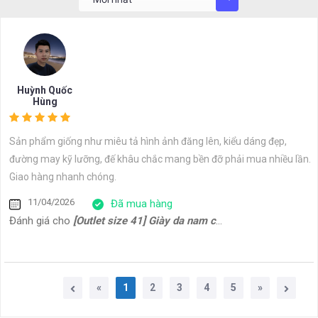
Huỳnh Quốc
Hùng
Sản phẩm giống như miêu tả hình ảnh đăng lên, kiểu dáng đẹp,
đường may kỹ lưỡng, đế khâu chắc mang bền đỡ phải mua nhiều lần.
Giao hàng nhanh chóng.
11/04/2026
Đã mua hàng
Đánh giá cho
[Outlet size 41] Giày da nam cổ điển đế da bò Oxford 1701G
«
1
2
3
4
5
»