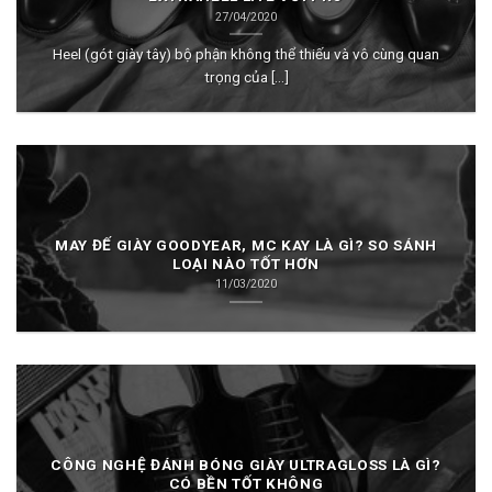
27/04/2020
Heel (gót giày tây) bộ phận không thể thiếu và vô cùng quan
trọng của [...]
MAY ĐẾ GIÀY GOODYEAR, MC KAY LÀ GÌ? SO SÁNH
LOẠI NÀO TỐT HƠN
11/03/2020
CÔNG NGHỆ ĐÁNH BÓNG GIÀY ULTRAGLOSS LÀ GÌ?
CÓ BỀN TỐT KHÔNG