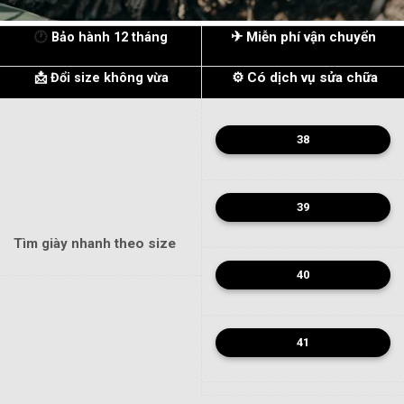
✈
Miễn phí vận chuyển
🕐
Bảo hành 12 tháng
⚙ Có dịch vụ sửa chữa
📩 Đổi size không vừa
38
39
Tìm giày nhanh theo size
40
41