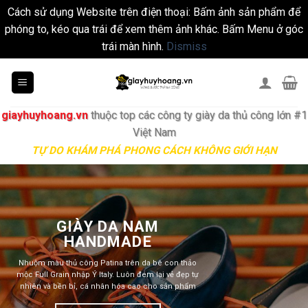
Cách sử dụng Website trên điện thoại: Bấm ảnh sản phẩm để
phóng to, kéo qua trái để xem thêm ảnh khác. Bấm Menu ở góc
trái màn hình.
Dismiss
Skip
to
content
giayhuyhoang.vn
thuộc top các công ty giày da thủ công lớn #1
Việt Nam
TỰ DO KHÁM PHÁ PHONG CÁCH KHÔNG GIỚI HẠN
CÔNG NGHỆ KHÂU ĐẾ
GOODYEAR TỐT NHẤT
THẾ GIỚI
Được làm bằng đế da bò dấu chỉ bên trong, cùng
công nghệ đế khâu Goodyear Welted tốt nhất thế
giới. Đem lại sản phẩm vừa đẹp vừa bền bỉ cho