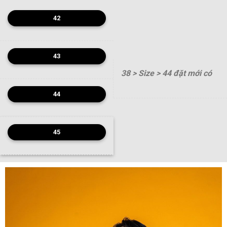
42
43
38 > Size > 44 đặt mới có
44
45