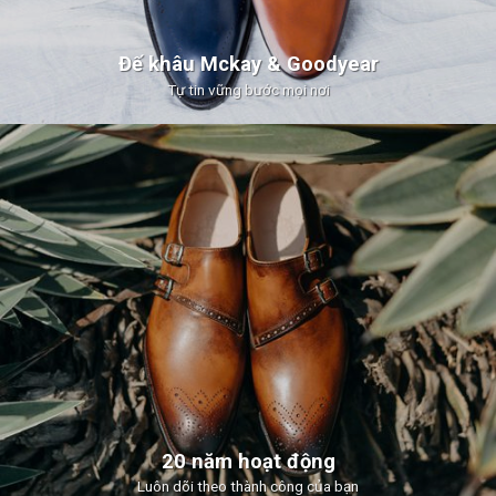
Đế khâu Mckay & Goodyear
Tự tin vững bước mọi nơi
20 năm hoạt động
Luôn dõi theo thành công của bạn