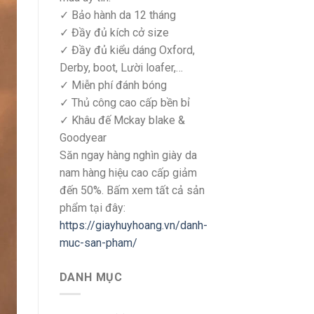
✓ Bảo hành da 12 tháng
✓ Đầy đủ kích cở size
✓ Đầy đủ kiểu dáng Oxford,
Derby, boot, Lười loafer,…
✓ Miễn phí đánh bóng
✓ Thủ công cao cấp bền bỉ
✓ Khâu đế Mckay blake &
Goodyear
Săn ngay hàng nghìn giày da
nam hàng hiệu cao cấp giảm
đến 50%. Bấm xem tất cả sản
phẩm tại đây:
https://giayhuyhoang.vn/danh-
muc-san-pham/
DANH MỤC