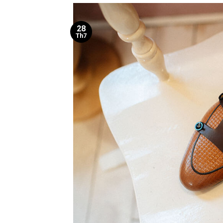
28
Th7