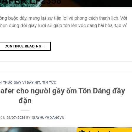
ông buộc dây, mang lại sự tiện lợi và phong cách thanh lịch. Với
chọn đúng đôi giày lười sẽ giúp tôn lên vóc dáng hài hòa, tạo vẻ
CONTINUE READING
→
N THỨC GIÀY VÍ DÂY NỊT
,
TIN TỨC
loafer cho người gầy ốm Tôn Dáng đầy
đặn
 ON
29/07/2026
BY
GIAYHUYHOANGVN