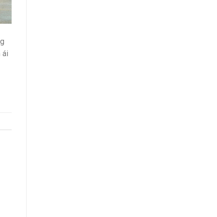
ng
 ái