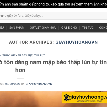
ấm ảnh sản phẩm để phóng to, kéo qua trái để xem thêm ảnh khá
IỆU
SẢN PHẨM
OUTLET GIẢM 50%
ĐẶT ĐÓNG
TIN TỨC
CÔNG
AUTHOR ARCHIVES:
GIAYHUYHOANGVN
N THỨC GIÀY VÍ DÂY NỊT
,
TIN TỨC
ò tôn dáng nam mập béo thấp lùn tự tin
hơn
 ON
06/08/2026
BY
GIAYHUYHOANGVN