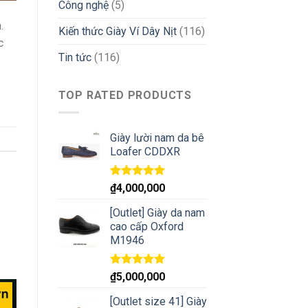
Công nghệ
(5)
.
Kiến thức Giày Ví Dây Nịt
(116)
c
Tin tức
(116)
TOP RATED PRODUCTS
Giày lười nam da bê
Loafer CDDXR
Rated
5.00
₫
4,000,000
out of 5
[Outlet] Giày da nam
cao cấp Oxford
M1946
Rated
5.00
₫
5,000,000
out of 5
[Outlet size 41] Giày