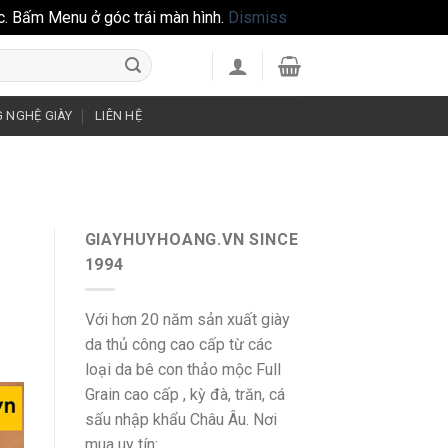
c. Bấm Menu ở góc trái màn hình.
Dismiss
 NGHỆ GIÀY
LIÊN HỆ
GIAYHUYHOANG.VN SINCE
1994
Với hơn 20 năm sản xuất giày
da thủ công cao cấp từ các
loại da bê con thảo mộc Full
Grain cao cấp , kỳ đà, trăn, cá
sấu nhập khẩu Châu Âu. Nơi
mua uy tín: