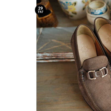
29
Th7