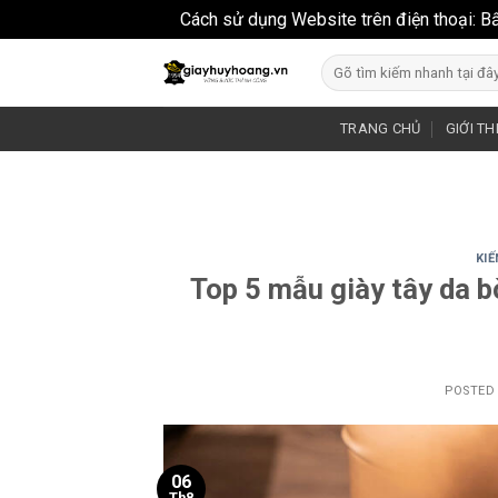
Cách sử dụng Website trên điện thoại: B
Skip
Search
to
for:
content
TRANG CHỦ
GIỚI TH
KIẾ
Top 5 mẫu giày tây da b
POSTED
06
Th8