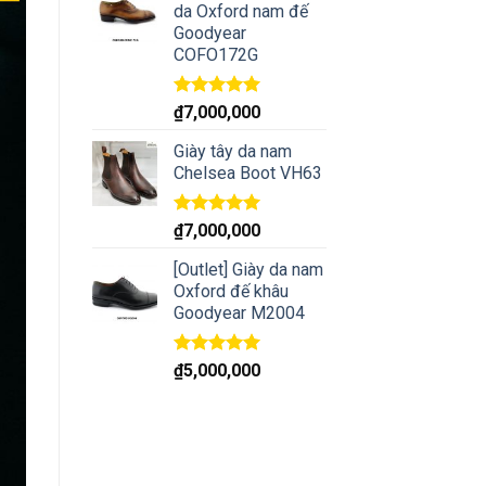
da Oxford nam đế
Goodyear
COFO172G
Rated
5.00
₫
7,000,000
out of 5
Giày tây da nam
Chelsea Boot VH63
Rated
5.00
₫
7,000,000
out of 5
[Outlet] Giày da nam
Oxford đế khâu
Goodyear M2004
Rated
5.00
₫
5,000,000
out of 5