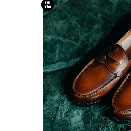
06
Th8