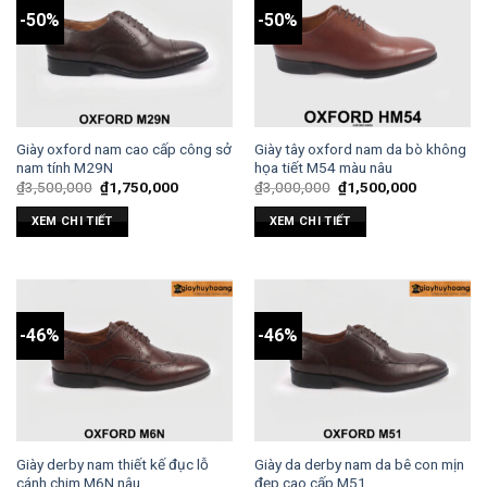
-50%
-50%
Giày oxford nam cao cấp công sở
Giày tây oxford nam da bò không
nam tính M29N
họa tiết M54 màu nâu
₫
3,500,000
₫
1,750,000
₫
3,000,000
₫
1,500,000
XEM CHI TIẾT
XEM CHI TIẾT
-46%
-46%
Giày derby nam thiết kế đục lỗ
Giày da derby nam da bê con mịn
cánh chim M6N nâu
đẹp cao cấp M51