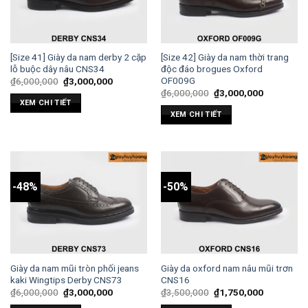
[Size 41] Giày da nam derby 2 cặp
[Size 42] Giày da nam thời trang
lỗ buộc dây nâu CNS34
độc đáo brogues Oxford
OF009G
₫
6,000,000
₫
3,000,000
₫
6,000,000
₫
3,000,000
XEM CHI TIẾT
XEM CHI TIẾT
-48%
-50%
Giày da nam mũi tròn phối jeans
Giày da oxford nam nâu mũi trơn
kaki Wingtips Derby CNS73
CNS16
₫
6,000,000
₫
3,000,000
₫
3,500,000
₫
1,750,000