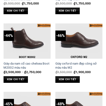
₫
3,500,000
₫
1,750,000
₫
3,500,000
₫
1,750,000
XEM CHI TIẾT
XEM CHI TIẾT
-44%
-46%
Giày da nam cổ cao chelsea Boot
Giày oxford nam đẹp công sở
M2002 màu nâu
màu nâu M2
₫
2,500,000
–
₫
2,750,000
₫
3,500,000
₫
1,900,000
XEM CHI TIẾT
XEM CHI TIẾT
-45%
-48%