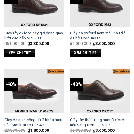
Giày tây oxford dây giả dạng giày
Giày da oxford nam màu nâu đế
lười cao cấp SP1231
da bò Brogues M53
₫
6,000,000
₫
3,300,000
₫
6,000,000
₫
3,000,000
XEM CHI TIẾT
XEM CHI TIẾT
-40%
-40%
Giày da nam công sở 2 khóa màu
Giày tây thời trang nam Oxford
nâu Monkstrap U1942cs
nâu sang trọng ORC17
₫
3,000,000
₫
1,800,000
₫
6,000,000
₫
3,600,000