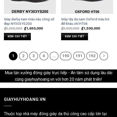
Giày derby nam màu nâu công sở
Giày tây da nam Oxford màu bò
đẹp NY303YS200
đế khâu chỉ HT06
₫
3,000,000
₫
1,650,000
₫
3,000,000
₫
1,500,000
XEM CHI TIẾT
XEM CHI TIẾT
1
2
3
4
…
190
191
192
Mua tận xưởng đóng giày trực tiếp - An tâm sử dụng lâu dài
cùng giayhuyhoang.vn với hơn 20 năm phát triển!
GIAYHUYHOANG.VN
Thuộc top nhà máy đóng giày da thủ công cao cấp lớn tại