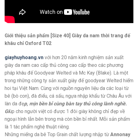
Giới thiệu sản phẩm [Size 40] Giày da nam thời trang đế
khâu chỉ Oxford T02
giayhuyhoang.vn
với hơn 20 năm kinh nghiệm sản xuất
giày da nam cao cấp thủ công cao cấp theo các phương
pháp khâu đế Goodyear Welted và Mc Kay (Blake). Là một
trong những công ty sản xuất giày đế goodyear Welted hiếm
hoi tại Việt Nam. Cùng với nguồn nguyên liệu da các loại từ
bê (bò con), đà điểu, cá sấu, ngựa nhập khẩu từ Châu Âu với
làn da đẹ
p, mịn bền bỉ cùng bàn tay thủ công lành nghề.
Gi
úp cho người việt có được 1 đôi giày không chỉ đẹp về
ngoại hình lẫn bên trong mà còn bền bỉ nhất. Mỗi sản phẩm
là 1 tác phẩm nghệ thuật riêng.
Những miếng da bê Top Grain chất lượng nhập từ
Annonay