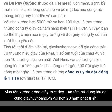
và Du Puy (Xưởng thuộc da Hermes)
luôn mềm, đanh, bề
mặt mịn, lỗ chân lông cực nhỏ và bề mặt lúc nào cũng mỡ
màng, bóng bảy toát lên vẻ cao cấp.
Với nhà xưởng hơn 5000 m2 và hơn 100 thợ. Là một trong
những công ty giày da nam hàng hiệu tại TPHCM. Vì vậy, bạn
có thể thực hiện hoá mọi ý tưởng về đôi giày, công ty có sản
xuất theo yêu cầu.
Tính tới thời điểm hiện tại, giayhuyhoang.vn đã gia công trên
30 thương hiệu giày của Nhật, 1 số tên tuổi của châu Âu và
hơn 10 thương hiệu lớn nhất Việt Nam, với số lượng nhân
công lên tới 150 người, cho năng suất gần 200 đôi giày thủ
công mỗi ngày. Là một trong những
công ty uy tín đặt đóng
lẻ 1 size
lớn nhất
tại TPHCM.
Mua tận xưởng đóng giày trực tiếp - An tâm sử dụng lâu dài
cùng giayhuyhoang.vn với hơn 20 năm phát triển!