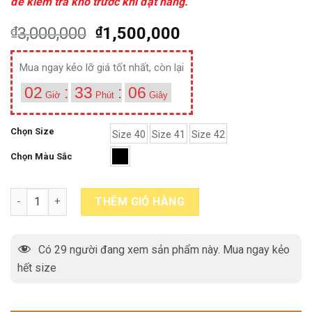
để kiểm tra kho trước khi đặt hàng.
₫
3,000,000
₫
1,500,000
Mua ngay kẻo lỡ giá tốt nhất, còn lại
02
:
33
:
05
Giờ
Phút
Giây
Chọn Size
Size 40
Size 41
Size 42
Chọn Màu Sắc
[Size 40+41+42] Giày da nam thời trang đế khâu chỉ Oxford T02
THÊM GIỎ HÀNG
Có
29
người đang xem sản phẩm này. Mua ngay kẻo
hết size