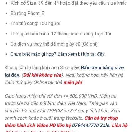
Kích cở Size: 39 đến 44 hoặc đặt theo yêu cầu size khác
Bề rộng Phom: E
Thợ thủ công: 150 người
Thời gian bảo hành: 12 tháng, bảo dưỡng Trọn đời
Có dịch vụ thay thế đế mới giày cũ (Có phí)
Chưa biết mặc gì hợp? Bấm xem bí kíp tại đây
Không cần lo lắng khi chọn Size giày.
Bấm xem bảng size
tại đây
. (
Đổi khi không vừa
). Ngại không hợp, hãy liên hệ
Zalo thử giày Online tại nhà
miễn phí
.
Giao hàng miễn phí với đơn >= 500.000 VND. Kiểm tra
trước khi trả tiền bởi bưu điện Việt Nam. Thời gian vận
chuyển 1-2 ngày tại TPHCM và 3-7 ngày tỉnh khác. Xem
chính sách khác ở cuối trang Website.
Cần hỗ trợ chụp
thêm hình ảnh Video HD liên hệ
0794447770 Zalo
. Liên hệ