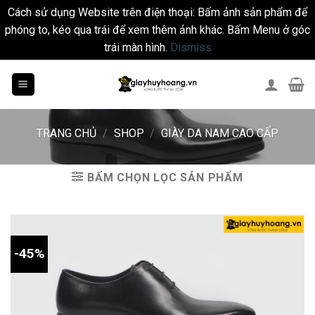
Cách sử dụng Website trên điện thoại: Bấm ảnh sản phẩm để
phóng to, kéo qua trái để xem thêm ảnh khác. Bấm Menu ở góc
trái màn hình.
Dismiss
Skip
to
content
TRANG CHỦ
/
SHOP
/
GIÀY DA NAM CAO CẤP
BẤM CHỌN LỌC SẢN PHẨM
-45%