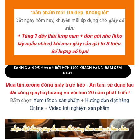
"Sản phẩm mới. Da đẹp. Không lỗi"
Đặt ngay hôm nay, khuyến mãi áp dụng cho
giày có
sẵn:
+ Tặng 1 dây thắt lưng nam + đón gót nhỏ (kho
lấy ngẫu nhiên) khi mua giày sẵn giá từ 3 triệu.
Số lượng có hạn!
ĐÁNH GIÁ 4.9/5 ⭐⭐⭐⭐⭐ BỞI HƠN 1000 KHÁCH HÀNG. BẤM XEM
NGAY
Mua tận xưởng đóng giày trực tiếp - An tâm sử dụng lâu
dài cùng giayhuyhoang.vn với hơn 20 năm phát triển!
Bấm chọn:
Xem tất cả sản phẩm
+
Hướng dẫn đặt hàng
Online
+
Video trải nghiệm sản phẩm