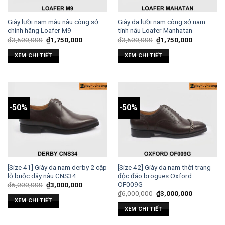
Giày lười nam màu nâu công sở
Giày da lười nam công sở nam
chính hãng Loafer M9
tính nâu Loafer Manhatan
₫
3,500,000
₫
1,750,000
₫
3,500,000
₫
1,750,000
XEM CHI TIẾT
XEM CHI TIẾT
-50%
-50%
[Size 41] Giày da nam derby 2 cặp
[Size 42] Giày da nam thời trang
lỗ buộc dây nâu CNS34
độc đáo brogues Oxford
OF009G
₫
6,000,000
₫
3,000,000
₫
6,000,000
₫
3,000,000
XEM CHI TIẾT
XEM CHI TIẾT