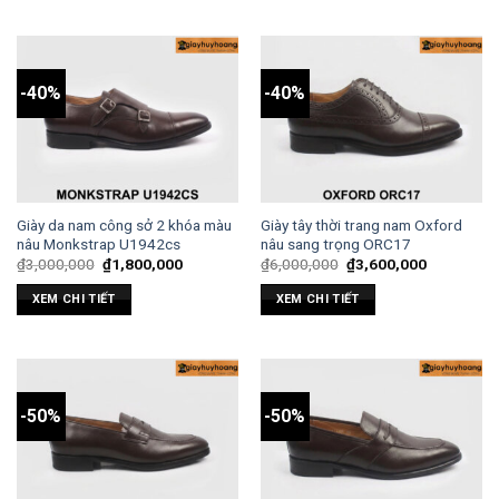
-40%
-40%
Giày da nam công sở 2 khóa màu
Giày tây thời trang nam Oxford
nâu Monkstrap U1942cs
nâu sang trọng ORC17
₫
3,000,000
₫
1,800,000
₫
6,000,000
₫
3,600,000
XEM CHI TIẾT
XEM CHI TIẾT
-50%
-50%