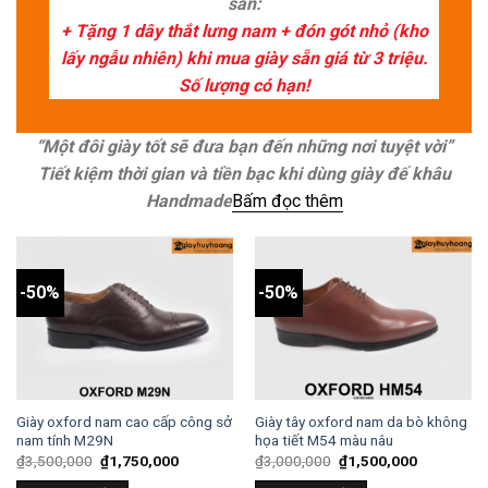
sẵn:
+ Tặng 1 dây thắt lưng nam + đón gót nhỏ (kho
lấy ngẫu nhiên) khi mua giày sẵn giá từ 3 triệu.
Số lượng có hạn!
“Một đôi giày tốt sẽ đưa bạn đến những nơi tuyệt vời”
Tiết kiệm thời gian và tiền bạc khi dùng giày đế khâu
Handmade
Bấm đọc thêm
-50%
-50%
Giày oxford nam cao cấp công sở
Giày tây oxford nam da bò không
nam tính M29N
họa tiết M54 màu nâu
₫
3,500,000
₫
1,750,000
₫
3,000,000
₫
1,500,000