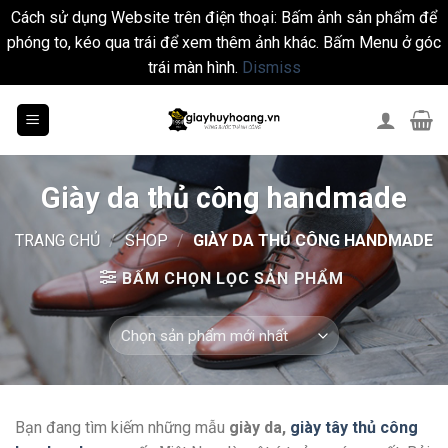
Cách sử dụng Website trên điện thoại: Bấm ảnh sản phẩm để
phóng to, kéo qua trái để xem thêm ảnh khác. Bấm Menu ở góc
trái màn hình.
Dismiss
Skip
to
content
Giày da thủ công handmade
TRANG CHỦ
/
SHOP
/
GIÀY DA THỦ CÔNG HANDMADE
BẤM CHỌN LỌC SẢN PHẨM
Bạn đang tìm kiếm những mẫu
giày da,
giày tây thủ công