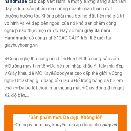
handmade
cao cấp V
iệt Nam là một ý tưởng sáng suốt. Bởi
đây là loại sản phẩm mà những doanh nhân thành đạt
thường hướng tới. Không phải mua bởi nó đắt tiền mà giá trị
vô hình và vẻ đẹp bên ngoài của nó khó sản phẩm công
nghiệp nào thực hiện được. Hãy sở hữu
giày da nam
Handmade
có công nghệ “CAO CẤP” trên thế giới tại
giayhuyhoang.vn:
✯Công nghệ thủ công bền bỉ ✯Họa tiết thủ công sắc sảo
✯Đường may tinh tế ✯Da bê non nhập khẩu Ý Italy mịn đẹp
✯Giày khâu đế MC Kay&Goodyear cao cấp thế giới ✯Công
nghệ Ultrashap giữ dáng bền lâu ✯Đế trong bằng da bê êm
chân ✯Da bê lót thoải mái thoáng mát ✯Giày đóng đinh gót
X2 độ bền,…
"Sản phẩm mới. Da đẹp. Không lỗi"
Đặt ngay hôm nay, khuyến mãi áp dụng cho
giày có