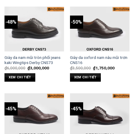
-48%
-50%
Giày da nam mũi tròn phối jeans
Giày da oxford nam nâu mũi trơn
kaki Wingtips Derby CNS73
CNS16
₫
6,000,000
₫
3,000,000
₫
3,500,000
₫
1,750,000
XEM CHI TIẾT
XEM CHI TIẾT
-45%
-45%