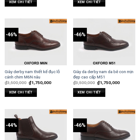
XEM CHI TIẾT
XEM CHI TIẾT
-46%
-46%
Giày derby nam thiết kế đục lỗ
Giày da derby nam da bê con mịn
cánh chim M6N nâu
đẹp cao cấp M51
₫
3,500,000
₫
1,750,000
₫
3,500,000
₫
1,750,000
XEM CHI TIẾT
XEM CHI TIẾT
-44%
-46%