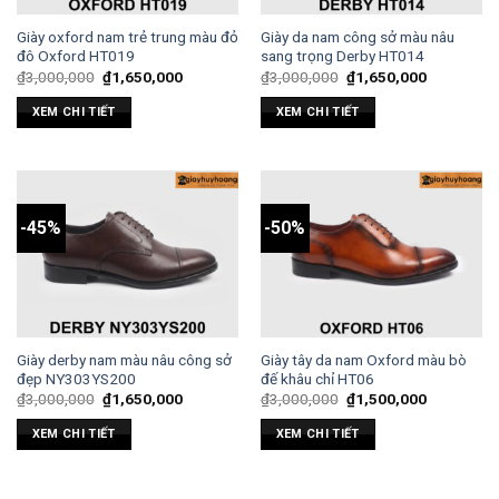
Giày oxford nam trẻ trung màu đỏ
Giày da nam công sở màu nâu
đô Oxford HT019
sang trọng Derby HT014
₫
3,000,000
₫
1,650,000
₫
3,000,000
₫
1,650,000
XEM CHI TIẾT
XEM CHI TIẾT
-45%
-50%
Giày derby nam màu nâu công sở
Giày tây da nam Oxford màu bò
đẹp NY303YS200
đế khâu chỉ HT06
₫
3,000,000
₫
1,650,000
₫
3,000,000
₫
1,500,000
XEM CHI TIẾT
XEM CHI TIẾT