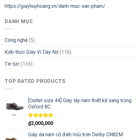
https://giayhuyhoang.vn/danh-muc-san-pham/
DANH MỤC
Công nghệ
(5)
Kiến thức Giày Ví Dây Nịt
(116)
Tin tức
(116)
TOP RATED PRODUCTS
[Outlet size 44] Giày tây nam thiết kế sang trọng
Oxford BC
Rated
5.00
₫
3,000,000
out of 5
Giày da nam cổ điển mũi trơn Derby CN82M