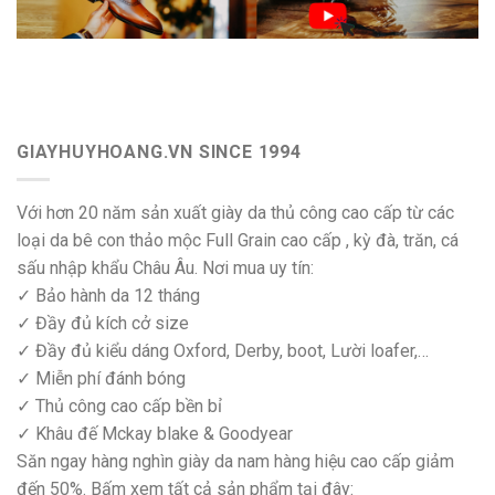
GIAYHUYHOANG.VN SINCE 1994
Với hơn 20 năm sản xuất giày da thủ công cao cấp từ các
loại da bê con thảo mộc Full Grain cao cấp , kỳ đà, trăn, cá
sấu nhập khẩu Châu Âu. Nơi mua uy tín:
✓ Bảo hành da 12 tháng
✓ Đầy đủ kích cở size
✓ Đầy đủ kiểu dáng Oxford, Derby, boot, Lười loafer,…
✓ Miễn phí đánh bóng
✓ Thủ công cao cấp bền bỉ
✓ Khâu đế Mckay blake & Goodyear
Săn ngay hàng nghìn giày da nam hàng hiệu cao cấp giảm
đến 50%. Bấm xem tất cả sản phẩm tại đây: