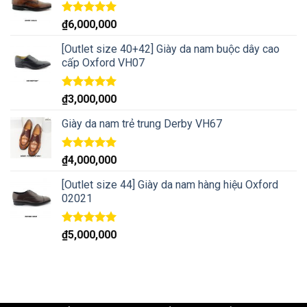
Rated
5.00
₫
6,000,000
out of 5
[Outlet size 40+42] Giày da nam buộc dây cao
cấp Oxford VH07
Rated
5.00
₫
3,000,000
out of 5
Giày da nam trẻ trung Derby VH67
Rated
5.00
₫
4,000,000
out of 5
[Outlet size 44] Giày da nam hàng hiệu Oxford
02021
Rated
5.00
₫
5,000,000
out of 5