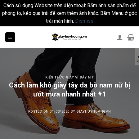
Cách sử dụng Website trên điện thoại: Bấm ảnh sản phẩm để
phóng to, kéo qua trái để xem thêm ảnh khác. Bấm Menu ở góc
trái màn hình.
Dismiss
Skip
to
content
KIẾN THỨC GIÀY VÍ DÂY NỊT
Cách làm khô giày tây da bò nam nữ bị
ướt mưa nhanh nhất #1
POSTED ON
31/03/2020
BY
GIAYHUYHOANGVN