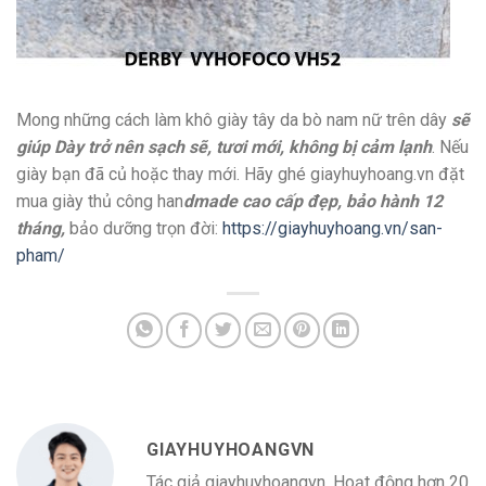
Mong những cách làm khô giày tây da bò nam nữ trên dây
sẽ
giúp Dày trở nên sạch sẽ, tươi mới, không bị cảm lạnh
. Nếu
giày bạn đã củ hoặc thay mới. Hãy ghé giayhuyhoang.vn đặt
mua giày thủ công han
dmade cao cấp đẹp, bảo hành 12
tháng,
bảo dưỡng trọn đời:
https://giayhuyhoang.vn/san-
pham/
GIAYHUYHOANGVN
Tác giả giayhuyhoangvn. Hoạt động hơn 20