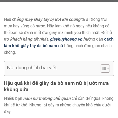
Nếu ch
ẳng may Giày tây bị ướt khi chúng
ta đi trong trời
mưa hay vùng có nước. Hãy làm khô nó ngay nếu không có
thể bạn sẽ đánh mất đôi giày mà mình yêu thích nhất. Để hỗ
trợ
khách hàng tốt nhất,
giayhuyhoang.vn
hư
ớng dẫn
cách
làm khô giày tây da bò nam nữ
bằng cách đơn giản nhanh
chóng.
Nội dung chính bài viết
Hậu quả khi để giày da bò nam nữ bị ướt mưa
không cứu
Nhiều bạn
nam nữ thường chủ quan
chỉ cần để ngoài không
khí sẽ tự khô. Nhưng lại gây ra những chuyện khó chiu dưới
đây: