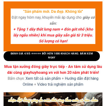
"Sản phẩm mới. Da đẹp. Không lỗi"
Đặt ngay hôm nay, khuyến mãi áp dụng cho
giày có
sẵn:
+ Tặng 1 dây thắt lưng nam + đón gót nhỏ (kho
lấy ngẫu nhiên) khi mua giày sẵn giá từ 3 triệu.
Số lượng có hạn!
ĐÁNH GIÁ 4.9/5 ⭐⭐⭐⭐⭐ BỞI HƠN 1000 KHÁCH HÀNG. BẤM XEM
NGAY
Mua tận xưởng đóng giày trực tiếp - An tâm sử dụng lâu
dài cùng giayhuyhoang.vn với hơn 20 năm phát triển!
Bấm chọn:
Xem tất cả sản phẩm
+
Hướng dẫn đặt hàng
Online
+
Video trải nghiệm sản phẩm