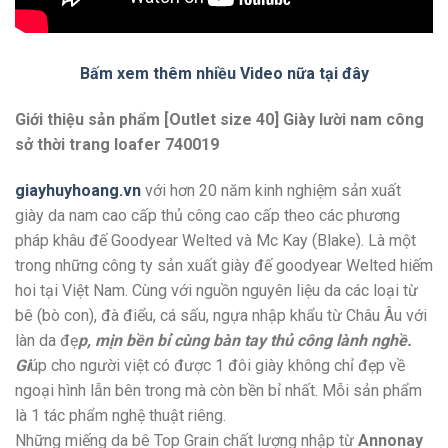
Bấm xem thêm nhiều Video nữa tại đây
Giới thiệu sản phẩm [Outlet size 40] Giày lười nam công
sở thời trang loafer 740019
giayhuyhoang.vn
với hơn 20 năm kinh nghiệm sản xuất
giày da nam cao cấp thủ công cao cấp theo các phương
pháp khâu đế Goodyear Welted và Mc Kay (Blake). Là một
trong những công ty sản xuất giày đế goodyear Welted hiếm
hoi tại Việt Nam. Cùng với nguồn nguyên liệu da các loại từ
bê (bò con), đà điểu, cá sấu, ngựa nhập khẩu từ Châu Âu với
làn da đẹ
p, mịn bền bỉ cùng bàn tay thủ công lành nghề.
Gi
úp cho người việt có được 1 đôi giày không chỉ đẹp về
ngoại hình lẫn bên trong mà còn bền bỉ nhất. Mỗi sản phẩm
là 1 tác phẩm nghệ thuật riêng.
Những miếng da bê Top Grain chất lượng nhập từ
Annonay