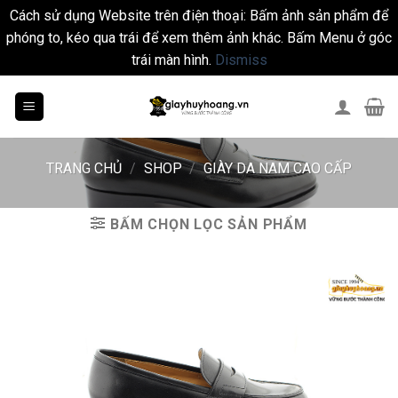
Cách sử dụng Website trên điện thoại: Bấm ảnh sản phẩm để
phóng to, kéo qua trái để xem thêm ảnh khác. Bấm Menu ở góc
trái màn hình.
Dismiss
Skip
to
content
TRANG CHỦ
/
SHOP
/
GIÀY DA NAM CAO CẤP
BẤM CHỌN LỌC SẢN PHẨM