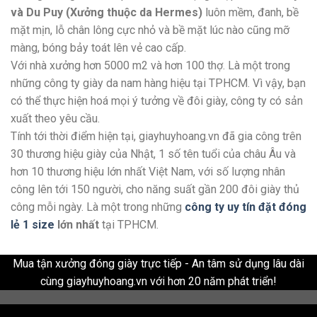
và Du Puy (Xưởng thuộc da Hermes)
luôn mềm, đanh, bề
mặt mịn, lỗ chân lông cực nhỏ và bề mặt lúc nào cũng mỡ
màng, bóng bảy toát lên vẻ cao cấp.
Với nhà xưởng hơn 5000 m2 và hơn 100 thợ. Là một trong
những công ty giày da nam hàng hiệu tại TPHCM. Vì vậy, bạn
có thể thực hiện hoá mọi ý tưởng về đôi giày, công ty có sản
xuất theo yêu cầu.
Tính tới thời điểm hiện tại, giayhuyhoang.vn đã gia công trên
30 thương hiệu giày của Nhật, 1 số tên tuổi của châu Âu và
hơn 10 thương hiệu lớn nhất Việt Nam, với số lượng nhân
công lên tới 150 người, cho năng suất gần 200 đôi giày thủ
công mỗi ngày. Là một trong những
công ty uy tín đặt đóng
lẻ 1 size
lớn nhất
tại TPHCM.
Mua tận xưởng đóng giày trực tiếp - An tâm sử dụng lâu dài
cùng giayhuyhoang.vn với hơn 20 năm phát triển!