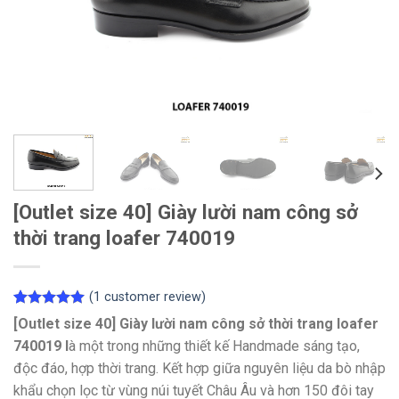
[Outlet size 40] Giày lười nam công sở
thời trang loafer 740019
(
1
customer review)
Rated
1
5.00
[Outlet size 40] Giày lười nam công sở thời trang loafer
out of 5
740019 l
à một trong những thiết kế Handmade sáng tạo,
based on
customer
độc đáo, hợp thời trang. Kết hợp giữa nguyên liệu da bò nhập
rating
khẩu chọn lọc từ vùng núi tuyết Châu Âu và hơn 150 đôi tay