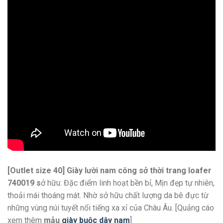
[Outlet size 40] Giày lười nam công sở thời trang loafer
740019 s
ở hữu: Đặc điểm linh hoạt bền bỉ, Mịn đẹp tự nhiên,
thoải mái thoáng mát. Nhờ sở hữu chất lượng da bê đực từ
những vùng núi tuyết nổi tiếng xa xỉ của Châu Âu. [Quảng cáo
xem thêm
mẫu
giày buộc dây nam
]