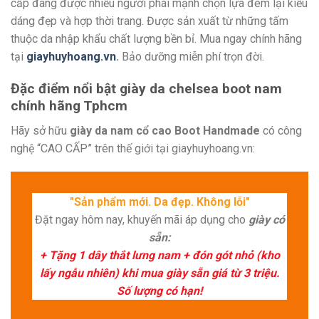
cấp đang được nhiều người phái mạnh chọn lựa đem lại kiểu
dáng đẹp và hợp thời trang. Được sản xuất từ những tấm
thuộc da nhập khẩu chất lượng bền bỉ. Mua ngay chính hãng
tại
giayhuyhoang.vn
.
Bảo dưỡng miễn phí trọn đời.
Đặc điểm nổi bật giày da chelsea boot nam
chính hãng Tphcm
Hãy sở hữu
giày da nam cổ cao Boot Handmade
có công
nghệ “CAO CẤP” trên thế giới tại giayhuyhoang.vn:
"Sản phẩm mới. Da đẹp. Không lỗi"
Đặt ngay hôm nay, khuyến mãi áp dụng cho
giày có
sẵn:
+ Tặng 1 dây thắt lưng nam + đón gót nhỏ (kho
lấy ngẫu nhiên) khi mua giày sẵn giá từ 3 triệu.
Số lượng có hạn!