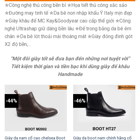
✯Công nghệ thủ công bền bỉ ✯Họa tiết thủ công sắc sảo
✯Đường may tinh tế ✯Da bê non nhập khẩu Ý Italy mịn đẹp
✯Giày khâu đế MC Kay&Goodyear cao cấp thế giới ✯Công
nghệ Ultrashap giữ dáng bền lâu ✯Đế trong bằng da bê êm
chân ✯Da bê lót thoải mái thoáng mát ✯Giày đóng đinh gót
X2 độ bền,…
“Một đôi giày tốt sẽ đưa bạn đến những nơi tuyệt vời”
Tiết kiệm thời gian và tiền bạc khi dùng giày đế khâu
Handmade
-44%
-46%
Giày da nam cổ cao chelsea Boot
Giày da boot nam chính hãng cổ