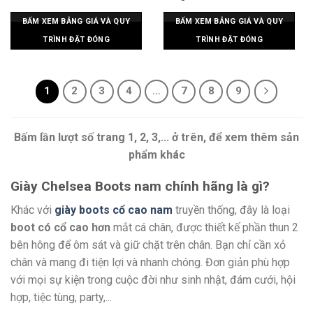
BẤM XEM BẢNG GIÁ VÀ QUY
BẤM XEM BẢNG GIÁ VÀ QUY
TRÌNH ĐẶT ĐÓNG
TRÌNH ĐẶT ĐÓNG
1
2
3
4
…
7
8
9
Bấm lần lượt số trang 1, 2, 3,... ở trên, để xem thêm sản
phẩm khác
Giày Chelsea Boots nam chính hãng là gì?
Khác với
giày boots cổ cao nam
truyền thống, đây là loại
boot có cổ cao hơn
mắt cá chân, được thiết kế phần thun 2
bên hông để ôm sát và giữ chặt trên chân. Bạn chỉ cần xỏ
chân và mang đi tiện lợi và nhanh chóng. Đơn giản phù hợp
với mọi sự kiện trong cuộc đời như sinh nhật, đám cưới, hội
hợp, tiệc tùng, party,...