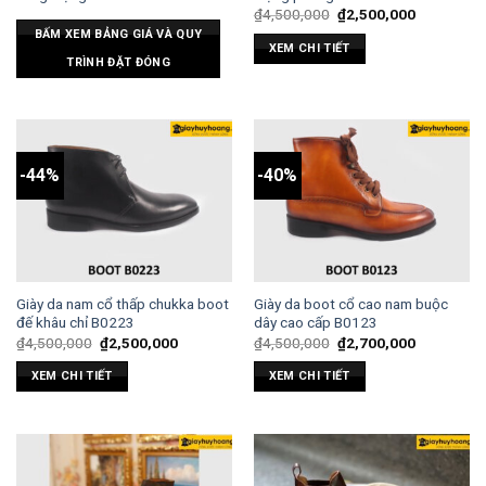
₫
4,500,000
₫
2,500,000
BẤM XEM BẢNG GIÁ VÀ QUY
XEM CHI TIẾT
TRÌNH ĐẶT ĐÓNG
-44%
-40%
Giày da nam cổ thấp chukka boot
Giày da boot cổ cao nam buộc
đế khâu chỉ B0223
dây cao cấp B0123
₫
4,500,000
₫
2,500,000
₫
4,500,000
₫
2,700,000
XEM CHI TIẾT
XEM CHI TIẾT