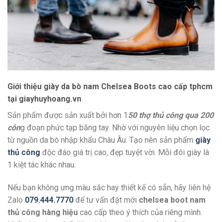
Giới thiệu giày da bò nam Chelsea Boots cao cấp tphcm
tại giayhuyhoang.vn
Sản phẩm được sản xuất bởi hơn 1
50 thợ thủ công qua 200
côn
g đoạn phức tạp bằng tay. Nhờ với nguyên liệu chọn lọc
từ nguồn da bò nhập khẩu Châu Âu. Tạo nên sản phẩm
giày
thủ công
độc đáo giá trị cao, đẹp tuyệt vời. Mỗi đôi giày là
1 kiệt tác khác nhau.
Nếu bạn không ưng màu sắc hay thiết kế có sẵn, hãy liên hệ
Zalo
079.444.7770
để tư vấn đặt mới
chelsea boot nam
thủ công hàng hiệu
cao cấp theo ý thích của riêng mình.