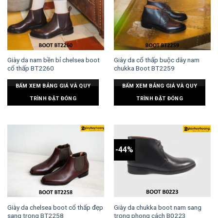
Giày da nam bền bỉ chelsea boot
Giày da cổ thấp buộc dây nam
cổ thấp BT2260
chukka Boot BT2259
BẤM XEM BẢNG GIÁ VÀ QUY
BẤM XEM BẢNG GIÁ VÀ QUY
TRÌNH ĐẶT ĐÓNG
TRÌNH ĐẶT ĐÓNG
-44%
Giày da chelsea boot cổ thấp đẹp
Giày da chukka boot nam sang
sang trọng BT2258
trọng phong cách B0223