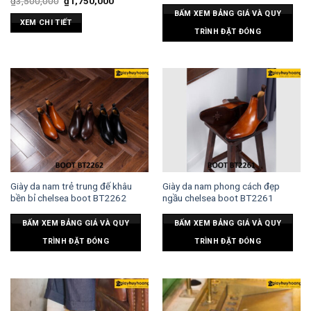
₫
3,500,000
₫
1,750,000
BẤM XEM BẢNG GIÁ VÀ QUY
XEM CHI TIẾT
TRÌNH ĐẶT ĐÓNG
Giày da nam trẻ trung đế khâu
Giày da nam phong cách đẹp
bền bỉ chelsea boot BT2262
ngầu chelsea boot BT2261
BẤM XEM BẢNG GIÁ VÀ QUY
BẤM XEM BẢNG GIÁ VÀ QUY
TRÌNH ĐẶT ĐÓNG
TRÌNH ĐẶT ĐÓNG