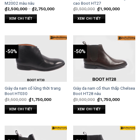
M2002 màu nâu
cao Boot HT27
₫
2,500,000
–
₫
2,750,000
₫
3,500,000
₫
1,900,000
XEM CHI TIẾT
XEM CHI TIẾT
-50%
-50%
Giày da nam cổ lửng thời trang
Giày da nam cổ thun thấp Chelsea
Boot HT030
Boot HT28 nâu
₫
3,500,000
₫
1,750,000
₫
3,500,000
₫
1,750,000
XEM CHI TIẾT
XEM CHI TIẾT