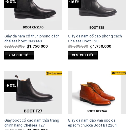
-50%
-50%
Giày da nam cổ thun phong cách
Giày da nam cổ cao phong cách
chelsea boot CNS140
Chelsea Boot T28
₫
3,500,000
₫
1,750,000
₫
3,500,000
₫
1,750,000
XEM CHI TIẾT
XEM CHI TIẾT
-50%
Giày boot cổ cao nam thời trang
Giày da nam dập vân sọc da
chính hãng Chelsea T27
epsom chukka Boot BT2264