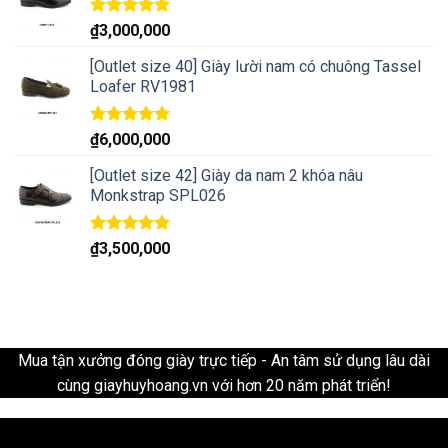
Rated
5.00
₫
3,000,000
out of 5
[Outlet size 40] Giày lười nam có chuông Tassel
Loafer RV1981
Rated
5.00
₫
6,000,000
out of 5
[Outlet size 42] Giày da nam 2 khóa nâu
Monkstrap SPL026
Rated
5.00
₫
3,500,000
out of 5
Mua tận xưởng đóng giày trực tiếp - An tâm sử dụng lâu dài
cùng giayhuyhoang.vn với hơn 20 năm phát triển!