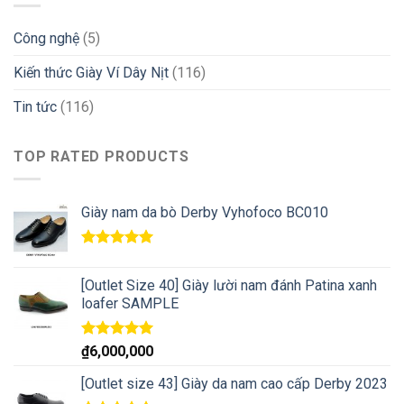
Công nghệ
(5)
Kiến thức Giày Ví Dây Nịt
(116)
Tin tức
(116)
TOP RATED PRODUCTS
Giày nam da bò Derby Vyhofoco BC010
Rated
5.00
out of 5
[Outlet Size 40] Giày lười nam đánh Patina xanh
loafer SAMPLE
Rated
5.00
₫
6,000,000
out of 5
[Outlet size 43] Giày da nam cao cấp Derby 2023