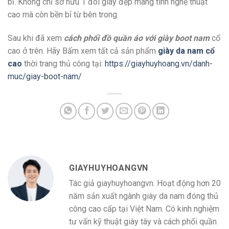
bỉ. Không chỉ sở hữu 1 đôi giày đẹp mang tính nghệ thuật
cao mà còn bền bỉ từ bên trong.
Sau khi đã xem
cách phối đồ quần áo với giày boot nam
cổ
cao ở trên. Hãy Bấm xem tất cả sản phẩm
giày da nam cổ
cao
thời trang thủ công tại:
https://giayhuyhoang.vn/danh-
muc/giay-boot-nam/
GIAYHUYHOANGVN
Tác giả giayhuyhoangvn. Hoạt động hơn 20
năm sản xuất ngành giày da nam đóng thủ
công cao cấp tại Việt Nam. Có kinh nghiệm
tư vấn kỹ thuật giày tây và cách phối quần