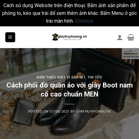
Cách sử dụng Website trên điện thoại: Bấm ảnh sản phẩm để
phóng to, kéo qua trái để xem thêm ảnh khác. Bấm Menu ở góc
trái màn hình.
Dismiss
Skip
to
content
KIẾN THỨC GIÀY VÍ DÂY NỊT
,
TIN TỨC
Cách phối đồ quần áo với giày Boot nam
cổ cao chuẩn MEN
POSTED ON
07/06/2021
BY
GIAYHUYHOANGVN