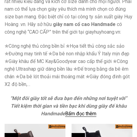
rất nhiều kiểu dáng và kích cở size dành cho mọi người. Phái
nam có thể lựa chọn giày yêu thích mà mình chọn có đúng
size bạn mang. Đặc biệt chỉ có tại công ty sản xuất giày Huy
Hoàng .vn. Hãy sở hữu
giày nam cổ cao Handmade
có
công nghệ “CAO CẤP” trên thế giới tại giayhuyhoang.vn:
✯Công nghệ thủ công bền bỉ ✯Họa tiết thủ công sắc sảo
✯Đường may tinh tế ✯Da bê non nhập khẩu Ý Italy mịn đẹp
✯Giày khâu đế MC Kay&Goodyear cao cấp thế giới ✯Công
nghệ Ultrashap giữ dáng bền lâu ✯Đế trong bằng da bê êm
chân ✯Da bê lót thoải mái thoáng mát ✯Giày đóng đinh gót
X2 độ bền,…
“Một đôi giày tốt sẽ đưa bạn đến những nơi tuyệt vời”
Tiết kiệm thời gian và tiền bạc khi dùng giày đế khâu
Handmade
Bấm đọc thêm