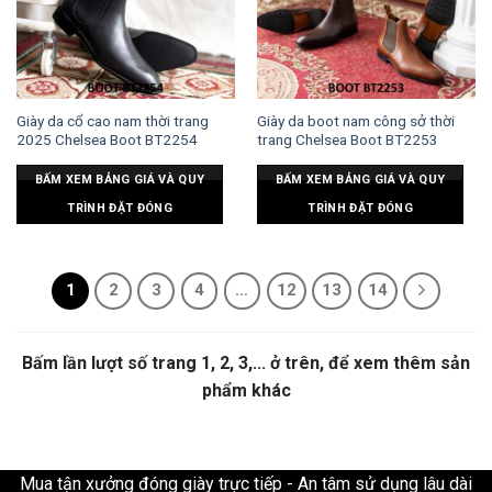
Giày da cổ cao nam thời trang
Giày da boot nam công sở thời
2025 Chelsea Boot BT2254
trang Chelsea Boot BT2253
BẤM XEM BẢNG GIÁ VÀ QUY
BẤM XEM BẢNG GIÁ VÀ QUY
TRÌNH ĐẶT ĐÓNG
TRÌNH ĐẶT ĐÓNG
1
2
3
4
…
12
13
14
Bấm lần lượt số trang 1, 2, 3,... ở trên, để xem thêm sản
phẩm khác
Mua tận xưởng đóng giày trực tiếp - An tâm sử dụng lâu dài