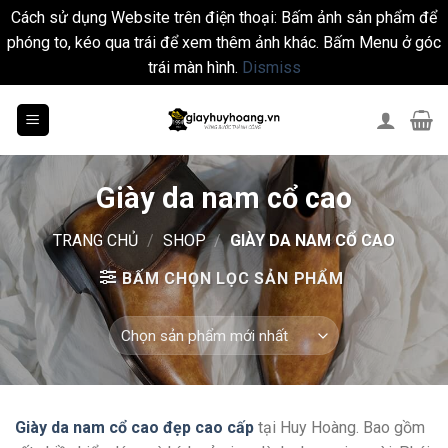
Cách sử dụng Website trên điện thoại: Bấm ảnh sản phẩm để
phóng to, kéo qua trái để xem thêm ảnh khác. Bấm Menu ở góc
trái màn hình.
Dismiss
Skip
to
content
Giày da nam cổ cao
TRANG CHỦ
/
SHOP
/
GIÀY DA NAM CỔ CAO
BẤM CHỌN LỌC SẢN PHẨM
Giày da nam cổ cao đẹp cao cấp
tại Huy Hoàng. Bao gồm