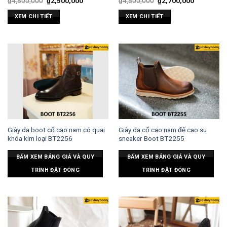
₫
4,500,000
₫
2,500,000
₫
4,500,000
₫
2,700,000
XEM CHI TIẾT
XEM CHI TIẾT
Giày da boot cổ cao nam có quai
Giày da cổ cao nam đế cao su
khóa kim loại BT2256
sneaker Boot BT2255
BẤM XEM BẢNG GIÁ VÀ QUY
BẤM XEM BẢNG GIÁ VÀ QUY
TRÌNH ĐẶT ĐÓNG
TRÌNH ĐẶT ĐÓNG