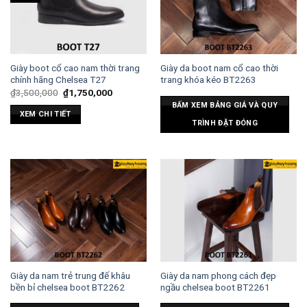
Giày boot cổ cao nam thời trang
Giày da boot nam cổ cao thời
chính hãng Chelsea T27
trang khóa kéo BT2263
₫
3,500,000
₫
1,750,000
BẤM XEM BẢNG GIÁ VÀ QUY
XEM CHI TIẾT
TRÌNH ĐẶT ĐÓNG
Giày da nam trẻ trung đế khâu
Giày da nam phong cách đẹp
bền bỉ chelsea boot BT2262
ngầu chelsea boot BT2261