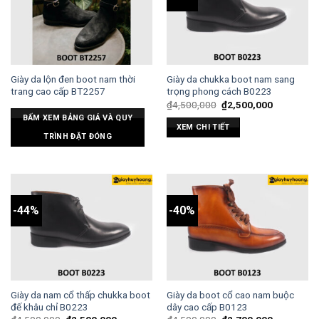
Giày da lộn đen boot nam thời
Giày da chukka boot nam sang
trang cao cấp BT2257
trọng phong cách B0223
₫
4,500,000
₫
2,500,000
BẤM XEM BẢNG GIÁ VÀ QUY
XEM CHI TIẾT
TRÌNH ĐẶT ĐÓNG
-44%
-40%
Giày da nam cổ thấp chukka boot
Giày da boot cổ cao nam buộc
đế khâu chỉ B0223
dây cao cấp B0123