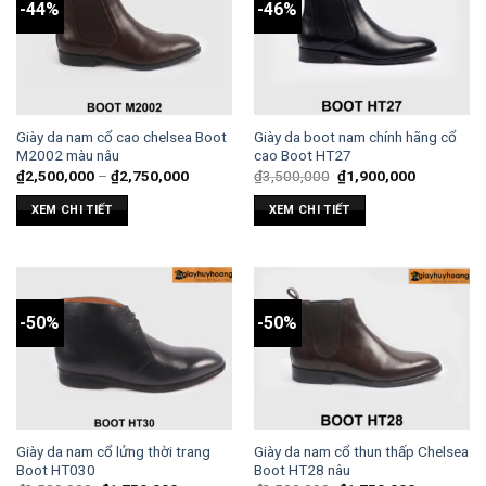
-44%
-46%
Giày da nam cổ cao chelsea Boot
Giày da boot nam chính hãng cổ
M2002 màu nâu
cao Boot HT27
₫
2,500,000
–
₫
2,750,000
₫
3,500,000
₫
1,900,000
XEM CHI TIẾT
XEM CHI TIẾT
-50%
-50%
Giày da nam cổ lửng thời trang
Giày da nam cổ thun thấp Chelsea
Boot HT030
Boot HT28 nâu