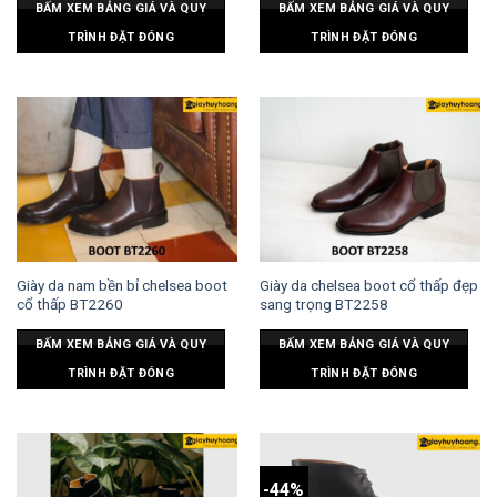
BẤM XEM BẢNG GIÁ VÀ QUY
BẤM XEM BẢNG GIÁ VÀ QUY
TRÌNH ĐẶT ĐÓNG
TRÌNH ĐẶT ĐÓNG
Giày da nam bền bỉ chelsea boot
Giày da chelsea boot cổ thấp đẹp
cổ thấp BT2260
sang trọng BT2258
BẤM XEM BẢNG GIÁ VÀ QUY
BẤM XEM BẢNG GIÁ VÀ QUY
TRÌNH ĐẶT ĐÓNG
TRÌNH ĐẶT ĐÓNG
-44%