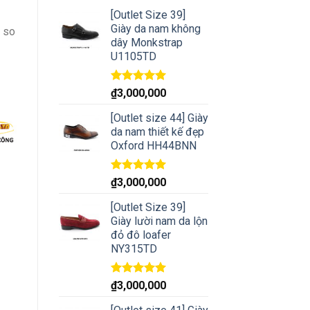
[Outlet Size 39]
Giày da nam không
 so
dây Monkstrap
U1105TD
Rated
5.00
₫
3,000,000
out of 5
[Outlet size 44] Giày
da nam thiết kế đẹp
Oxford HH44BNN
Rated
5.00
₫
3,000,000
out of 5
[Outlet Size 39]
Giày lười nam da lộn
đỏ đô loafer
NY315TD
Rated
5.00
₫
3,000,000
out of 5