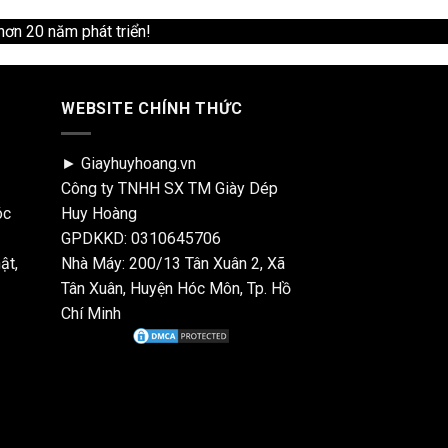
hơn 20 năm phát triển!
WEBSITE CHÍNH THỨC
► Giayhuyhoang.vn
Công ty TNHH SX TM Giày Dép
óc
Huy Hoàng
GPDKKD: 0310645706
ật,
Nhà Máy: 200/13 Tân Xuân 2, Xã
Tân Xuân, Huyện Hóc Môn, Tp. Hồ
Chí Minh