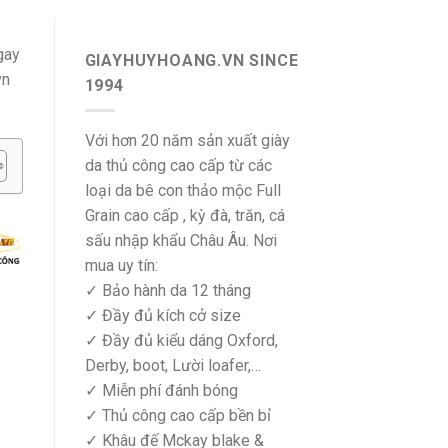
gay
GIAYHUYHOANG.VN SINCE
vn
1994
Với hơn 20 năm sản xuất giày
da thủ công cao cấp từ các
loại da bê con thảo mộc Full
Grain cao cấp , kỳ đà, trăn, cá
sấu nhập khẩu Châu Âu. Nơi
mua uy tín:
✓ Bảo hành da 12 tháng
✓ Đầy đủ kích cở size
✓ Đầy đủ kiểu dáng Oxford,
Derby, boot, Lười loafer,…
✓ Miễn phí đánh bóng
✓ Thủ công cao cấp bền bỉ
✓ Khâu đế Mckay blake &