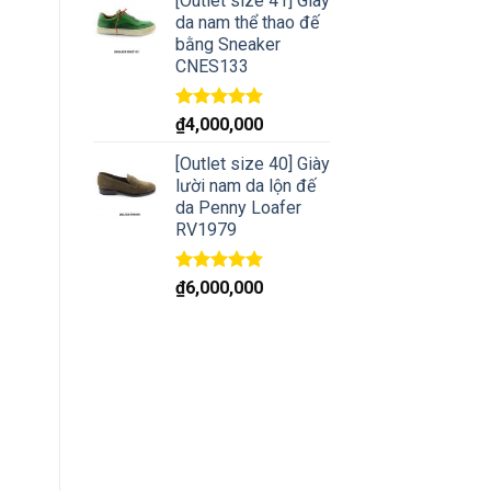
[Outlet size 41] Giày
da nam thể thao đế
bằng Sneaker
CNES133
Rated
5.00
₫
4,000,000
out of 5
[Outlet size 40] Giày
lười nam da lộn đế
da Penny Loafer
RV1979
Rated
5.00
₫
6,000,000
out of 5