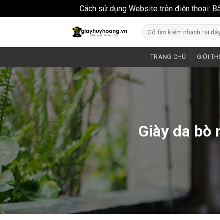
Cách sử dụng Website trên điện thoại: B
Skip
Search
to
for:
content
TRANG CHỦ
GIỚI TH
Giày da bò 