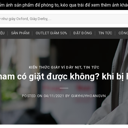
ấm ảnh sản phẩm để phóng to, kéo qua trái để xem thêm ảnh khá
IỆU
SẢN PHẨM
OUTLET GIẢM 50%
ĐẶT ĐÓNG
TIN TỨC
CÔNG
KIẾN THỨC GIÀY VÍ DÂY NỊT
,
TIN TỨC
nam có giặt được không? khi bị 
POSTED ON
04/11/2021
BY
GIAYHUYHOANGVN