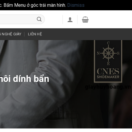
c. Bấm Menu ở góc trái màn hình.
Dismiss
 NGHỆ GIÀY
LIÊN HỆ
hôi dính bẩn