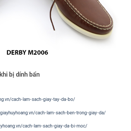
hi bị dính bẩn
ng.vn/cach-lam-sach-giay-tay-da-bo/
//giayhuyhoang.vn/cach-lam-sach-ben-trong-giay-da/
huyhoang.vn/cach-lam-sach-giay-da-bi-moc/