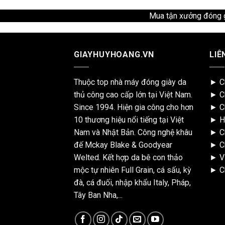
Mua tận xưởng đóng gi
GIAYHUYHOANG.VN
LIÊ
Thuộc top nhà máy đóng giày da
►
C
thủ công cao cấp lớn tại Việt Nam.
►
C
Since 1994. Hiện gia công cho hơn
►
C
10 thương hiệu nổi tiếng tại Việt
►
H
Nam và Nhật Bản. Công nghệ khâu
►
C
đế Mckay Blake & Goodyear
►
C
Welted. Kết hợp da bê con thảo
►
V
mộc tự nhiên Full Grain, cá sấu, kỳ
►
C
đà, cá đuối, nhập khẩu Italy, Pháp,
Tây Ban Nha,...