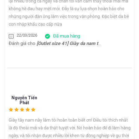
lại nhiều trong cả ngày và chân tôi vẫn cảm thấy thoải mái mà
không hề đau hay mệt mỏi. Đây là sự lựa chọn hoàn hảo cho
những người đàn ông làm việc trong văn phòng. Đặc biệt da bê
con nhập khẩu cao cấp nữa
22/03/2026
Đã mua hàng
Đánh giá cho
[Outlet size 41] Giày da nam thể thao đế bằng Sneaker CNES133
Nguyễn Tiến
Phát
Giày tây nam này làm tôi hoàn toàn biết ơn! Điều tôi thích nhất
là độ thoải mái và da thật tuyệt vời. Nó hoàn hảo để đi làm hàng
ngày, và tôi nhận được nhiều lời khen từ đồng nghiệp về gu thời