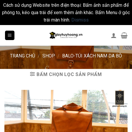
Cách sử dụng Website trên điện thoại: Bấm ảnh sản phẩm để
phóng to, kéo qua trái để xem thêm ảnh khác. Bấm Menu ở góc
trái màn hình.
Dismiss
Skip
to
content
TRANG CHỦ
/
SHOP
/
BALO-TÚI XÁCH NAM DA BÒ
BẤM CHỌN LỌC SẢN PHẨM