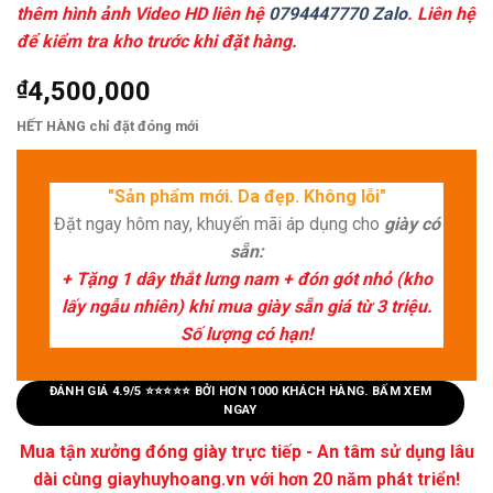
thêm hình ảnh Video HD liên hệ
0794447770 Zalo
. Liên hệ
để kiểm tra kho trước khi đặt hàng.
₫
4,500,000
HẾT HÀNG chỉ đặt đóng mới
"Sản phẩm mới. Da đẹp. Không lỗi"
Đặt ngay hôm nay, khuyến mãi áp dụng cho
giày có
sẵn:
+ Tặng 1 dây thắt lưng nam + đón gót nhỏ (kho
lấy ngẫu nhiên) khi mua giày sẵn giá từ 3 triệu.
Số lượng có hạn!
ĐÁNH GIÁ 4.9/5 ⭐⭐⭐⭐⭐ BỞI HƠN 1000 KHÁCH HÀNG. BẤM XEM
NGAY
Mua tận xưởng đóng giày trực tiếp - An tâm sử dụng lâu
dài cùng giayhuyhoang.vn với hơn 20 năm phát triển!