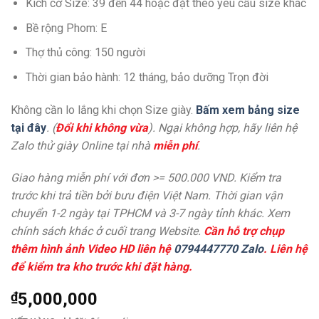
Kích cở Size: 39 đến 44 hoặc đặt theo yêu cầu size khác
Bề rộng Phom: E
Thợ thủ công: 150 người
Thời gian bảo hành: 12 tháng, bảo dưỡng Trọn đời
Không cần lo lắng khi chọn Size giày.
Bấm xem bảng size
tại đây
. (
Đổi khi không vừa
). Ngại không hợp, hãy liên hệ
Zalo thử giày Online tại nhà
miễn phí
.
Giao hàng miễn phí với đơn >= 500.000 VND. Kiểm tra
trước khi trả tiền bởi bưu điện Việt Nam. Thời gian vận
chuyển 1-2 ngày tại TPHCM và 3-7 ngày tỉnh khác. Xem
chính sách khác ở cuối trang Website.
Cần hỗ trợ chụp
thêm hình ảnh Video HD liên hệ
0794447770 Zalo
. Liên hệ
để kiểm tra kho trước khi đặt hàng.
₫
5,000,000