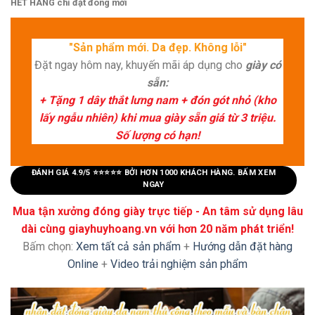
HẾT HÀNG chỉ đặt đóng mới
"Sản phẩm mới. Da đẹp. Không lỗi"
Đặt ngay hôm nay, khuyến mãi áp dụng cho
giày có
sẵn:
+ Tặng 1 dây thắt lưng nam + đón gót nhỏ (kho
lấy ngẫu nhiên) khi mua giày sẵn giá từ 3 triệu.
Số lượng có hạn!
ĐÁNH GIÁ 4.9/5 ⭐⭐⭐⭐⭐ BỞI HƠN 1000 KHÁCH HÀNG. BẤM XEM
NGAY
Mua tận xưởng đóng giày trực tiếp - An tâm sử dụng lâu
dài cùng giayhuyhoang.vn với hơn 20 năm phát triển!
Bấm chọn:
Xem tất cả sản phẩm
+
Hướng dẫn đặt hàng
Online
+
Video trải nghiệm sản phẩm