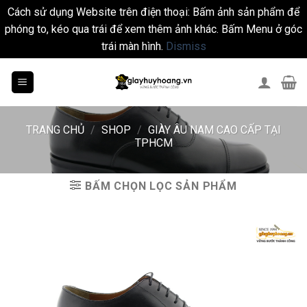
Cách sử dụng Website trên điện thoại: Bấm ảnh sản phẩm để
phóng to, kéo qua trái để xem thêm ảnh khác. Bấm Menu ở góc
trái màn hình.
Dismiss
Skip
to
content
TRANG CHỦ
/
SHOP
/
GIÀY ÂU NAM CAO CẤP TẠI
TPHCM
BẤM CHỌN LỌC SẢN PHẨM