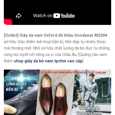
[Outlet] Giày da nam Oxford đế khâu Goodyear M2004
s
ở hữu: Đặc điểm linh hoạt bền bỉ, Mịn đẹp tự nhiên, thoải
mái thoáng mát. Nhờ sở hữu chất lượng da bê đực từ những
vùng núi tuyết nổi tiếng xa xỉ của Châu Âu. [Quảng cáo xem
thêm
shop giày da bò nam tpchm cao cấp
]