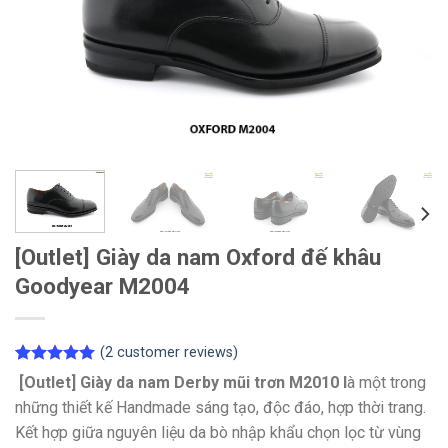
[Outlet] Giày da nam Oxford đế khâu
Goodyear M2004
(
2
customer reviews)
Rated
2
5.00
[Outlet] Giày da nam Derby mũi trơn M2010 l
à một trong
out of 5
những thiết kế Handmade sáng tạo, độc đáo, hợp thời trang.
based on
customer
Kết hợp giữa nguyên liệu da bò nhập khẩu chọn lọc từ vùng
ratings