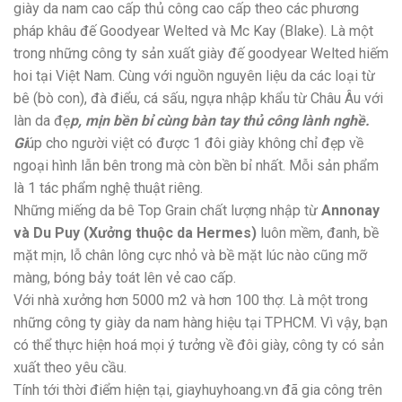
giày da nam cao cấp thủ công cao cấp theo các phương
pháp khâu đế Goodyear Welted và Mc Kay (Blake). Là một
trong những công ty sản xuất giày đế goodyear Welted hiếm
hoi tại Việt Nam. Cùng với nguồn nguyên liệu da các loại từ
bê (bò con), đà điểu, cá sấu, ngựa nhập khẩu từ Châu Âu với
làn da đẹ
p, mịn bền bỉ cùng bàn tay thủ công lành nghề.
Gi
úp cho người việt có được 1 đôi giày không chỉ đẹp về
ngoại hình lẫn bên trong mà còn bền bỉ nhất. Mỗi sản phẩm
là 1 tác phẩm nghệ thuật riêng.
Những miếng da bê Top Grain chất lượng nhập từ
Annonay
và Du Puy (Xưởng thuộc da Hermes)
luôn mềm, đanh, bề
mặt mịn, lỗ chân lông cực nhỏ và bề mặt lúc nào cũng mỡ
màng, bóng bảy toát lên vẻ cao cấp.
Với nhà xưởng hơn 5000 m2 và hơn 100 thợ. Là một trong
những công ty giày da nam hàng hiệu tại TPHCM. Vì vậy, bạn
có thể thực hiện hoá mọi ý tưởng về đôi giày, công ty có sản
xuất theo yêu cầu.
Tính tới thời điểm hiện tại, giayhuyhoang.vn đã gia công trên