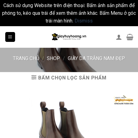
Cách sử dụng Website trên điện thoại: Bấm ảnh sản phẩm để
phóng to, kéo qua trái để xem thêm ảnh khác. Bấm Menu ở góc
trái màn hình.
Dismiss
Skip
to
content
TRANG CHỦ
/
SHOP
/
GIÀY DA TRẮNG NAM ĐẸP
BẤM CHỌN LỌC SẢN PHẨM