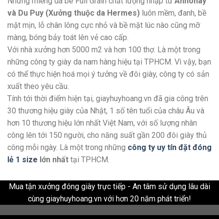
Những miếng da bê Full Grain chất lượng nhập từ
Annonay
và Du Puy (Xưởng thuộc da Hermes)
luôn mềm, đanh, bề
mặt mịn, lỗ chân lông cực nhỏ và bề mặt lúc nào cũng mỡ
màng, bóng bảy toát lên vẻ cao cấp.
Với nhà xưởng hơn 5000 m2 và hơn 100 thợ. Là một trong
những công ty giày da nam hàng hiệu tại TPHCM. Vì vậy, bạn
có thể thực hiện hoá mọi ý tưởng về đôi giày, công ty có sản
xuất theo yêu cầu.
Tính tới thời điểm hiện tại, giayhuyhoang.vn đã gia công trên
30 thương hiệu giày của Nhật, 1 số tên tuổi của châu Âu và
hơn 10 thương hiệu lớn nhất Việt Nam, với số lượng nhân
công lên tới 150 người, cho năng suất gần 200 đôi giày thủ
công mỗi ngày. Là một trong những
công ty uy tín đặt đóng
lẻ 1 size
lớn nhất
tại TPHCM.
Mua tận xưởng đóng giày trực tiếp - An tâm sử dụng lâu dài
cùng giayhuyhoang.vn với hơn 20 năm phát triển!