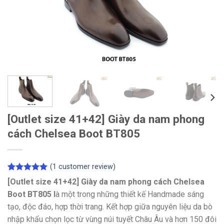
[Outlet size 41+42] Giày da nam phong
cách Chelsea Boot BT805
(
1
customer review)
Rated
1
5.00
[Outlet size 41+42] Giày da nam phong cách Chelsea
out of 5
Boot BT805 l
à một trong những thiết kế Handmade sáng
based on
customer
tạo, độc đáo, hợp thời trang. Kết hợp giữa nguyên liệu da bò
rating
nhập khẩu chọn lọc từ vùng núi tuyết Châu Âu và hơn 150 đôi