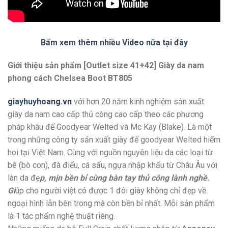
Bấm xem thêm nhiều Video nữa tại đây
Giới thiệu sản phẩm [Outlet size 41+42] Giày da nam
phong cách Chelsea Boot BT805
giayhuyhoang.vn
với hơn 20 năm kinh nghiệm sản xuất
giày da nam cao cấp thủ công cao cấp theo các phương
pháp khâu đế Goodyear Welted và Mc Kay (Blake). Là một
trong những công ty sản xuất giày đế goodyear Welted hiếm
hoi tại Việt Nam. Cùng với nguồn nguyên liệu da các loại từ
bê (bò con), đà điểu, cá sấu, ngựa nhập khẩu từ Châu Âu với
làn da đẹ
p, mịn bền bỉ cùng bàn tay thủ công lành nghề.
Gi
úp cho người việt có được 1 đôi giày không chỉ đẹp về
ngoại hình lẫn bên trong mà còn bền bỉ nhất. Mỗi sản phẩm
là 1 tác phẩm nghệ thuật riêng.