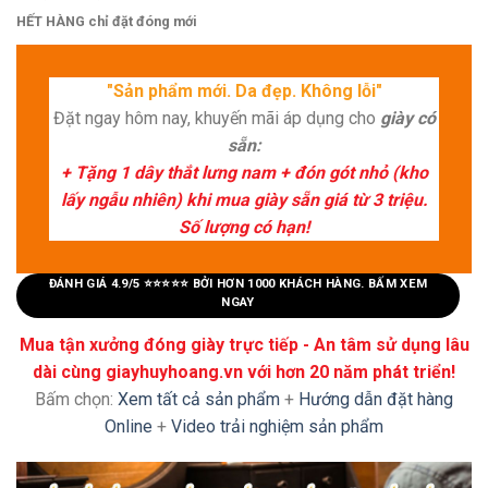
HẾT HÀNG chỉ đặt đóng mới
"Sản phẩm mới. Da đẹp. Không lỗi"
Đặt ngay hôm nay, khuyến mãi áp dụng cho
giày có
sẵn:
+ Tặng 1 dây thắt lưng nam + đón gót nhỏ (kho
lấy ngẫu nhiên) khi mua giày sẵn giá từ 3 triệu.
Số lượng có hạn!
ĐÁNH GIÁ 4.9/5 ⭐⭐⭐⭐⭐ BỞI HƠN 1000 KHÁCH HÀNG. BẤM XEM
NGAY
Mua tận xưởng đóng giày trực tiếp - An tâm sử dụng lâu
dài cùng giayhuyhoang.vn với hơn 20 năm phát triển!
Bấm chọn:
Xem tất cả sản phẩm
+
Hướng dẫn đặt hàng
Online
+
Video trải nghiệm sản phẩm