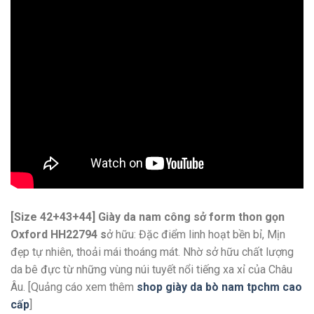
[Size 42+43+44] Giày da nam công sở form thon gọn
Oxford HH22794 s
ở hữu: Đặc điểm linh hoạt bền bỉ, Mịn
đẹp tự nhiên, thoải mái thoáng mát. Nhờ sở hữu chất lượng
da bê đực từ những vùng núi tuyết nổi tiếng xa xỉ của Châu
Âu. [Quảng cáo xem thêm
shop giày da bò nam tpchm cao
cấp
]