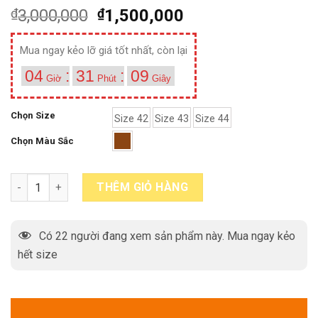
₫
3,000,000
₫
1,500,000
Mua ngay kẻo lỡ giá tốt nhất, còn lại
04
:
31
:
08
Giờ
Phút
Giây
Chọn Size
Size 42
Size 43
Size 44
Chọn Màu Sắc
[Size 42+43+44] Giày da nam công sở form thon gọn Oxford HH
THÊM GIỎ HÀNG
Có
22
người đang xem sản phẩm này. Mua ngay kẻo
hết size