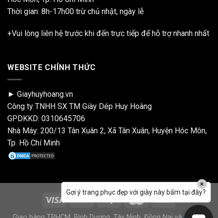
Thời gian: 8h-17h00 trừ chủ nhật, ngày lễ
+Vui lòng liên hệ trước khi đến trực tiếp để hỗ trợ nhanh nhất
WEBSITE CHÍNH THỨC
► Giayhuyhoang.vn
Công ty TNHH SX TM Giày Dép Huy Hoàng
GPDKKD: 0310645706
Nhà Máy: 200/13 Tân Xuân 2, Xã Tân Xuân, Huyện Hóc Môn,
Tp. Hồ Chí Minh
×
Gợi ý trang phục đẹp với giày này bấm tại đây?
Giao hàng TPHCM, Bình Dương, Tây Ninh, Đồng Nai và 64 tỉnh