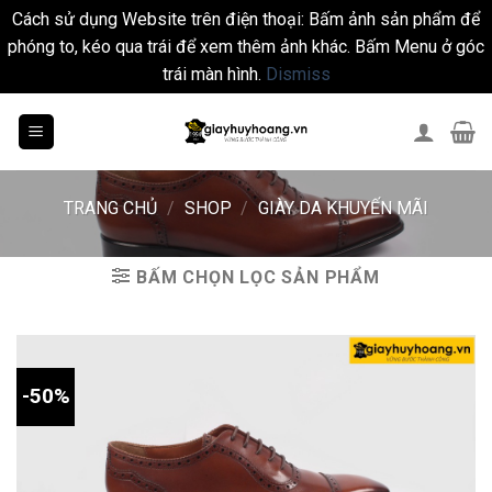
Cách sử dụng Website trên điện thoại: Bấm ảnh sản phẩm để
phóng to, kéo qua trái để xem thêm ảnh khác. Bấm Menu ở góc
trái màn hình.
Dismiss
Skip
to
content
TRANG CHỦ
/
SHOP
/
GIÀY DA KHUYẾN MÃI
BẤM CHỌN LỌC SẢN PHẨM
-50%