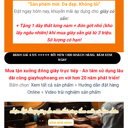
"Sản phẩm mới. Da đẹp. Không lỗi"
Đặt ngay hôm nay, khuyến mãi áp dụng cho
giày có
sẵn:
+ Tặng 1 dây thắt lưng nam + đón gót nhỏ (kho
lấy ngẫu nhiên) khi mua giày sẵn giá từ 3 triệu.
Số lượng có hạn!
ĐÁNH GIÁ 4.9/5 ⭐⭐⭐⭐⭐ BỞI HƠN 1000 KHÁCH HÀNG. BẤM XEM
NGAY
Mua tận xưởng đóng giày trực tiếp - An tâm sử dụng lâu
dài cùng giayhuyhoang.vn với hơn 20 năm phát triển!
Bấm chọn:
Xem tất cả sản phẩm
+
Hướng dẫn đặt hàng
Online
+
Video trải nghiệm sản phẩm