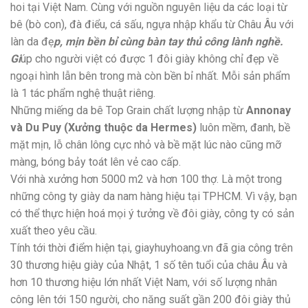
hoi tại Việt Nam. Cùng với nguồn nguyên liệu da các loại từ
bê (bò con), đà điểu, cá sấu, ngựa nhập khẩu từ Châu Âu với
làn da đẹ
p, mịn bền bỉ cùng bàn tay thủ công lành nghề.
Gi
úp cho người việt có được 1 đôi giày không chỉ đẹp về
ngoại hình lẫn bên trong mà còn bền bỉ nhất. Mỗi sản phẩm
là 1 tác phẩm nghệ thuật riêng.
Những miếng da bê Top Grain chất lượng nhập từ
Annonay
và Du Puy (Xưởng thuộc da Hermes)
luôn mềm, đanh, bề
mặt mịn, lỗ chân lông cực nhỏ và bề mặt lúc nào cũng mỡ
màng, bóng bảy toát lên vẻ cao cấp.
Với nhà xưởng hơn 5000 m2 và hơn 100 thợ. Là một trong
những công ty giày da nam hàng hiệu tại TPHCM. Vì vậy, bạn
có thể thực hiện hoá mọi ý tưởng về đôi giày, công ty có sản
xuất theo yêu cầu.
Tính tới thời điểm hiện tại, giayhuyhoang.vn đã gia công trên
30 thương hiệu giày của Nhật, 1 số tên tuổi của châu Âu và
hơn 10 thương hiệu lớn nhất Việt Nam, với số lượng nhân
công lên tới 150 người, cho năng suất gần 200 đôi giày thủ