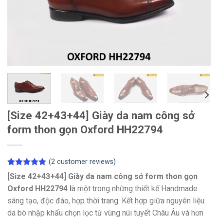
[Size 42+43+44] Giày da nam công sở
form thon gọn Oxford HH22794
(
2
customer reviews)
Rated
2
5.00
[Size 42+43+44] Giày da nam công sở form thon gọn
out of 5
Oxford HH22794 l
à một trong những thiết kế Handmade
based on
customer
sáng tạo, độc đáo, hợp thời trang. Kết hợp giữa nguyên liệu
ratings
da bò nhập khẩu chọn lọc từ vùng núi tuyết Châu Âu và hơn