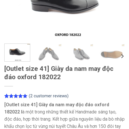
[Outlet size 41] Giày da nam may độc
đáo oxford 182022
(
2
customer reviews)
Rated
2
5.00
[Outlet size 41] Giày da nam may độc đáo oxford
out of 5
182022 l
à một trong những thiết kế Handmade sáng tạo,
based on
customer
độc đáo, hợp thời trang. Kết hợp giữa nguyên liệu da bò nhập
ratings
khẩu chọn lọc từ vùng núi tuyết Châu Âu và hơn 150 đôi tay