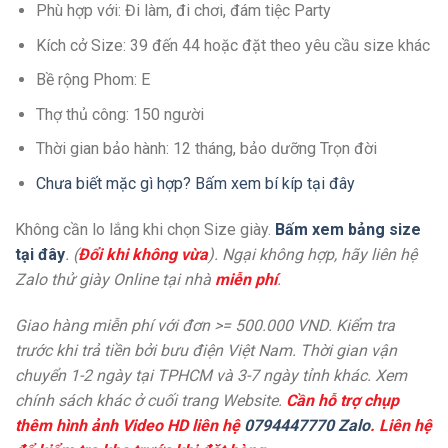
Phù hợp với: Đi làm, đi chơi, đám tiệc Party
Kích cở Size: 39 đến 44 hoặc đặt theo yêu cầu size khác
Bề rộng Phom: E
Thợ thủ công: 150 người
Thời gian bảo hành: 12 tháng, bảo dưỡng Trọn đời
Chưa biết mặc gì hợp? Bấm xem bí kíp tại đây
Không cần lo lắng khi chọn Size giày.
Bấm xem bảng size
tại đây
. (
Đổi khi không vừa
). Ngại không hợp, hãy liên hệ
Zalo thử giày Online tại nhà
miễn phí
.
Giao hàng miễn phí với đơn >= 500.000 VND. Kiểm tra
trước khi trả tiền bởi bưu điện Việt Nam. Thời gian vận
chuyển 1-2 ngày tại TPHCM và 3-7 ngày tỉnh khác. Xem
chính sách khác ở cuối trang Website.
Cần hỗ trợ chụp
thêm hình ảnh Video HD liên hệ
0794447770 Zalo
. Liên hệ