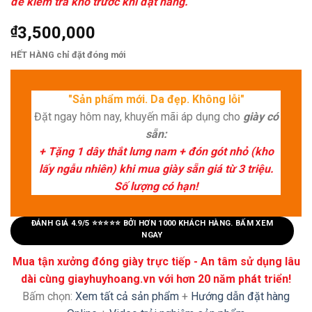
để kiểm tra kho trước khi đặt hàng.
₫
3,500,000
HẾT HÀNG chỉ đặt đóng mới
"Sản phẩm mới. Da đẹp. Không lỗi"
Đặt ngay hôm nay, khuyến mãi áp dụng cho
giày có
sẵn:
+ Tặng 1 dây thắt lưng nam + đón gót nhỏ (kho
lấy ngẫu nhiên) khi mua giày sẵn giá từ 3 triệu.
Số lượng có hạn!
ĐÁNH GIÁ 4.9/5 ⭐⭐⭐⭐⭐ BỞI HƠN 1000 KHÁCH HÀNG. BẤM XEM
NGAY
Mua tận xưởng đóng giày trực tiếp - An tâm sử dụng lâu
dài cùng giayhuyhoang.vn với hơn 20 năm phát triển!
Bấm chọn:
Xem tất cả sản phẩm
+
Hướng dẫn đặt hàng