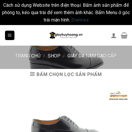
Cách sử dụng Website trên điện thoại: Bấm ảnh sản phẩm để
phóng to, kéo qua trái để xem thêm ảnh khác. Bấm Menu ở góc
trái màn hình.
Dismiss
Skip
to
content
TRANG CHỦ
/
SHOP
/
GIÀY DA NAM CAO CẤP
BẤM CHỌN LỌC SẢN PHẨM