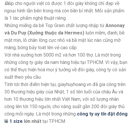
Gi
úp cho người việt có được 1 đôi giày không chỉ đẹp về
ngoại hình lẫn bên trong mà còn bền bỉ nhất. Mỗi sản phẩm
là 1 tác phẩm nghệ thuật riêng.
Những miếng da bê Top Grain chất lượng nhập từ
Annonay
và Du Puy (Xưởng thuộc da Hermes)
luôn mềm, đanh, bề
mặt mịn, lỗ chân lông cực nhỏ và bề mặt lúc nào cũng mỡ
màng, bóng bảy toát lên vẻ cao cấp.
Với nhà xưởng hơn 5000 m2 và hơn 100 thợ. Là một trong
những công ty giày da nam hàng hiệu tại TPHCM. Vì vậy, bạn
có thể thực hiện hoá mọi ý tưởng về đôi giày, công ty có sản
xuất theo yêu cầu.
Tính tới thời điểm hiện tại, giayhuyhoang.vn đã gia công trên
30 thương hiệu giày của Nhật, 1 số tên tuổi của châu Âu và
hơn 10 thương hiệu lớn nhất Việt Nam, với số lượng nhân
công lên tới 150 người, cho năng suất gần 200 đôi giày thủ
công mỗi ngày. Là một trong những
công ty uy tín đặt đóng
lẻ 1 size
lớn nhất
tại TPHCM.