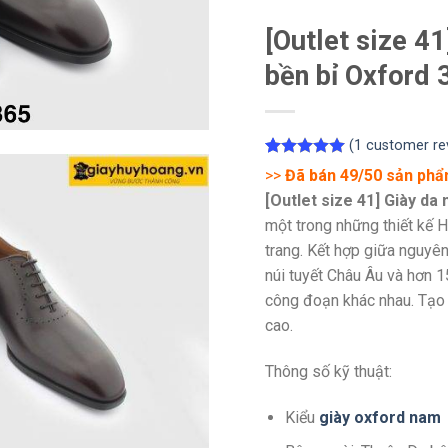
[Outlet size 4
bền bỉ Oxford 
(
1
customer re
Rated
1
5.00
>>
Đã bán 49/50 sản ph
out of 5
[Outlet size 41] Giày da
based on
customer
một trong những thiết kế 
rating
trang. Kết hợp giữa nguyên
núi tuyết Châu Âu và hơn 1
công đoạn khác nhau. Tạo 
cao.
Thông số kỹ thuật:
Kiểu
giày oxford nam