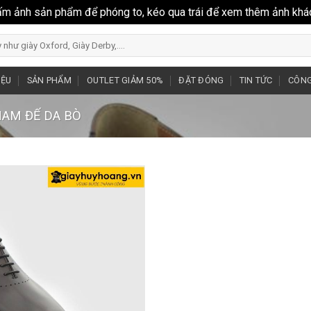
ấm ảnh sản phẩm để phóng to, kéo qua trái để xem thêm ảnh khá
IỆU
SẢN PHẨM
OUTLET GIẢM 50%
ĐẶT ĐÓNG
TIN TỨC
CÔNG
NAM ĐẾ DA BÒ