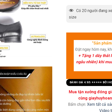
Có
20
người đang xe
size
"Sản phẩm 
Đặt ngay hôm nay, k
+ Tặng 1 dây thắt 
ngẫu nhiên) khi mua 
ĐÁNH GIÁ 4.9/5 ⭐⭐⭐⭐⭐ BỞI 
Mua tận xưởng đóng già
cùng giayhuyhoang
Bấm chọn:
Xem tất cả s
Video 