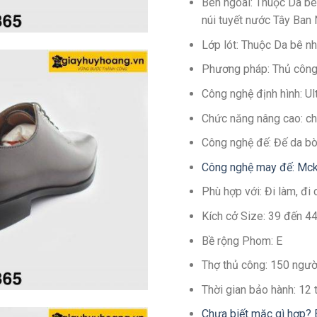
Bên ngoài: Thuộc Da bê
núi tuyết nước Tây Ban
Lớp lót: Thuộc Da bê n
Phương pháp: Thủ côn
Công nghệ định hình: U
Chức năng nâng cao: c
Công nghệ đế: Đế da bò
Công nghệ may đế: Mck
Phù hợp với: Đi làm, đi 
Kích cở Size: 39 đến 4
Bề rộng Phom: E
Thợ thủ công: 150 ngườ
Thời gian bảo hành: 12
Chưa biết mặc gì hợp? 