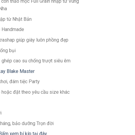
 con thảo mộc Full Grain nhập từ Vùng
 Nha
hập từ Nhật Bản
g Handmade
ltrashap giúp giày luôn phồng đẹp
hống bụi
 ghép cao su chống trượt siêu êm
ay Blake Master
chơi, đám tiệc Party
4 hoặc đặt theo yêu cầu size khác
i
 tháng, bảo dưỡng Trọn đời
Bấm xem bí kíp tại đây