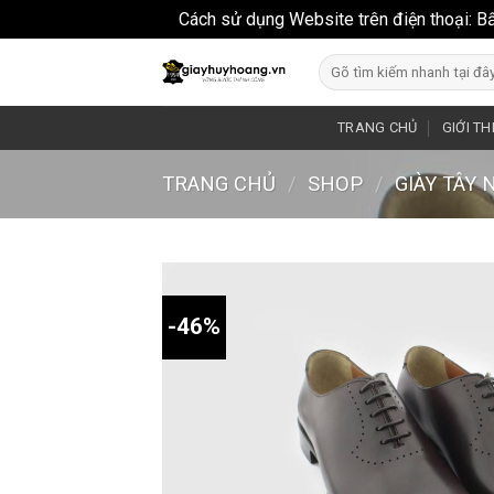
Cách sử dụng Website trên điện thoại: B
Skip
Search
to
for:
content
TRANG CHỦ
GIỚI TH
TRANG CHỦ
/
SHOP
/
GIÀY TÂY 
-46%