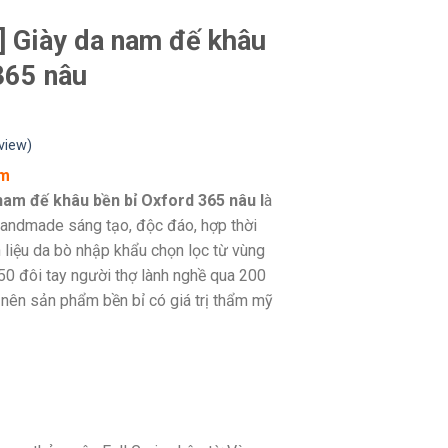
1] Giày da nam đế khâu
365 nâu
view)
ẩm
 nam đế khâu bền bỉ Oxford 365 nâu l
à
Handmade sáng tạo, độc đáo, hợp thời
 liệu da bò nhập khẩu chọn lọc từ vùng
50 đôi tay người thợ lành nghề qua 200
nên sản phẩm bền bỉ có giá trị thẩm mỹ