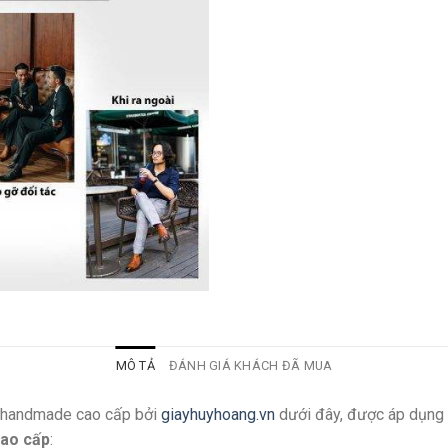
MÔ TẢ
ĐÁNH GIÁ KHÁCH ĐÃ MUA
g handmade cao cấp bởi
giayhuyhoang.vn
dưới đây, được áp dụng 
cao cấp
: