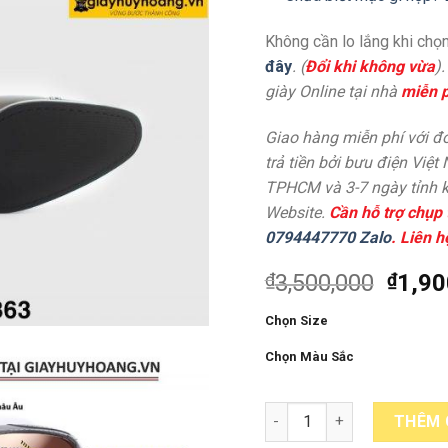
Không cần lo lắng khi chọn
đây
. (
Đổi khi không vừa
)
giày Online tại nhà
miễn p
Giao hàng miễn phí với đơ
trả tiền bởi bưu điện Việt
TPHCM và 3-7 ngày tỉnh k
Website.
Cần hỗ trợ chụp 
0794447770 Zalo
. Liên h
₫
3,500,000
₫
1,90
Chọn Size
Chọn Màu Sắc
[Outlet size 41] Giày da n
THÊM 