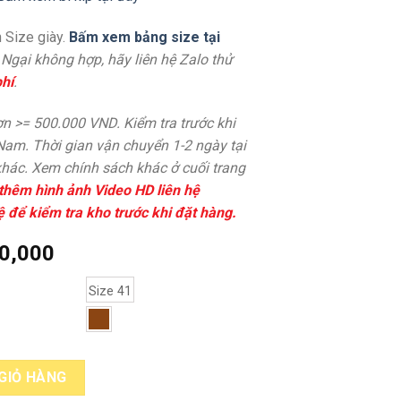
 Size giày.
Bấm xem bảng size tại
. Ngại không hợp, hãy liên hệ Zalo thử
hí
.
n >= 500.000 VND. Kiểm tra trước khi
 Nam. Thời gian vận chuyển 1-2 ngày tại
hác. Xem chính sách khác ở cuối trang
thêm hình ảnh Video HD liên hệ
ệ để kiểm tra kho trước khi đặt hàng.
0,000
Size 41
am đế khâu bền bỉ Oxford 365 nâu quantity
GIỎ HÀNG