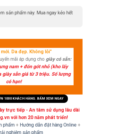
m sản phẩm này. Mua ngay kẻo hết
mới. Da đẹp. Không lỗi"
huyến mãi áp dụng cho
giày có sẵn:
lưng nam + đón gót nhỏ (kho lấy
giày sẵn giá từ 3 triệu. Số lượng
có hạn!
HƠN 1000 KHÁCH HÀNG. BẤM XEM NGAY
y trực tiếp - An tâm sử dụng lâu dài
.vn với hơn 20 năm phát triển!
ản phẩm
+
Hướng dẫn đặt hàng Online
+
trải nghiệm sản phẩm