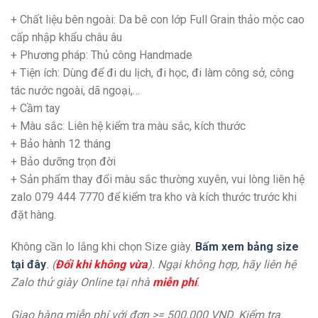
+ Chất liệu bên ngoài: Da bê con lớp Full Grain thảo mộc cao
cấp nhập khẩu châu âu
+ Phương pháp: Thủ công Handmade
+
Tiện ích: Dùng để đi du lịch, đi học, đi làm công sở, công
tác nước ngoài, dã ngoại,…
+
Cầm tay
+ Màu sắc: Liên hệ kiểm tra màu sắc, kích thước
+
Bảo hành 12 tháng
+
Bảo dưỡng trọn đời
+ Sản phẩm thay đổi màu sắc thường xuyên, vui lòng liên hệ
zalo 079 444 7770 để kiểm tra kho và kích thước trước khi
đặt hàng.
Không cần lo lắng khi chọn Size giày.
Bấm xem bảng size
tại đây
. (
Đổi khi không vừa
). Ngại không hợp, hãy liên hệ
Zalo thử giày Online tại nhà
miễn phí
.
Giao hàng miễn phí với đơn >= 500.000 VND. Kiểm tra