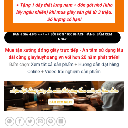
+ Tặng 1 dây thắt lưng nam + đón gót nhỏ (kho
lấy ngẫu nhiên) khi mua giày sẵn giá từ 3 triệu.
Số lượng có hạn!
ĐÁNH GIÁ 4.9/5 ⭐⭐⭐⭐⭐ BỞI HƠN 1000 KHÁCH HÀNG. BẤM XEM
NGAY
Mua tận xưởng đóng giày trực tiếp - An tâm sử dụng lâu
dài cùng giayhuyhoang.vn với hơn 20 năm phát triển!
Bấm chọn:
Xem tất cả sản phẩm
+
Hướng dẫn đặt hàng
Online
+
Video trải nghiệm sản phẩm