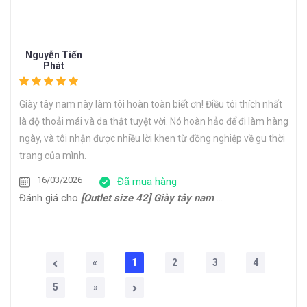
Nguyễn Tiến
Phát
Giày tây nam này làm tôi hoàn toàn biết ơn! Điều tôi thích nhất
là độ thoải mái và da thật tuyệt vời. Nó hoàn hảo để đi làm hàng
ngày, và tôi nhận được nhiều lời khen từ đồng nghiệp về gu thời
trang của mình.
16/03/2026
Đã mua hàng
Đánh giá cho
[Outlet size 42] Giày tây nam Oxford công sở cao cấp ERIC
«
1
2
3
4
5
»