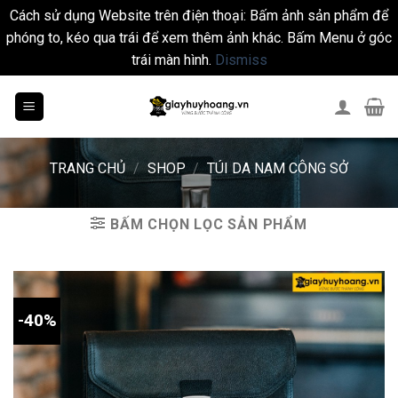
Cách sử dụng Website trên điện thoại: Bấm ảnh sản phẩm để
phóng to, kéo qua trái để xem thêm ảnh khác. Bấm Menu ở góc
trái màn hình.
Dismiss
Skip
to
content
TRANG CHỦ
/
SHOP
/
TÚI DA NAM CÔNG SỞ
BẤM CHỌN LỌC SẢN PHẨM
-40%