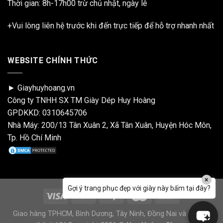
Thời gian: 8h-17h00 trừ chủ nhật, ngày lễ
+Vui lòng liên hệ trước khi đến trực tiếp để hỗ trợ nhanh nhất
WEBSITE CHÍNH THỨC
► Giayhuyhoang.vn
Công ty TNHH SX TM Giày Dép Huy Hoàng
GPDKKD: 0310645706
Nhà Máy: 200/13 Tân Xuân 2, Xã Tân Xuân, Huyện Hóc Môn,
Tp. Hồ Chí Minh
×
Gợi ý trang phục đẹp với giày này bấm tại đây?
Giao hàng TPHCM, Bình Dương, Tây Ninh, Đồng Nai và 64 tỉnh