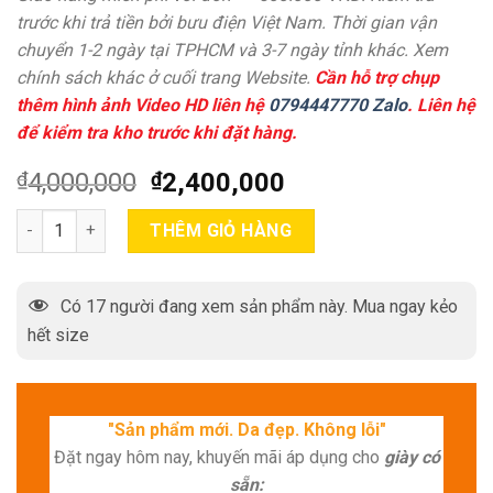
trước khi trả tiền bởi bưu điện Việt Nam. Thời gian vận
chuyển 1-2 ngày tại TPHCM và 3-7 ngày tỉnh khác. Xem
chính sách khác ở cuối trang Website.
Cần hỗ trợ chụp
thêm hình ảnh Video HD liên hệ
0794447770 Zalo
. Liên hệ
để kiểm tra kho trước khi đặt hàng.
₫
4,000,000
₫
2,400,000
Cặp cầm tay nam thời trang da bò cao cấp T164 quantity
THÊM GIỎ HÀNG
Có
17
người đang xem sản phẩm này. Mua ngay kẻo
hết size
"Sản phẩm mới. Da đẹp. Không lỗi"
Đặt ngay hôm nay, khuyến mãi áp dụng cho
giày có
sẵn: