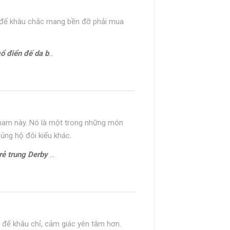
, đế khâu chắc mang bền đỡ phải mua
 da bò Oxford 1701G
y nam này. Nó là một trong những món
 ủng hộ đôi kiểu khác.
ung Derby CDB0170G
 đế khâu chỉ, cảm giác yên tâm hơn.