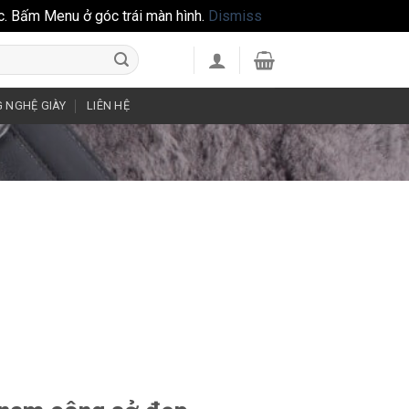
c. Bấm Menu ở góc trái màn hình.
Dismiss
 NGHỆ GIÀY
LIÊN HỆ