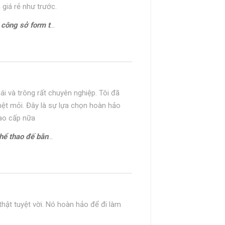
 giá rẻ như trước.
hon gọn Oxford HH22794
ái và trông rất chuyên nghiệp. Tôi đã
mệt mỏi. Đây là sự lựa chọn hoàn hảo
cao cấp nữa
bằng Sneaker CNES133
 thật tuyệt vời. Nó hoàn hảo để đi làm