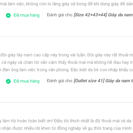
mái làm việc, không còn lo lắng giày sẽ bong đế khi dùng giày đế dán
Đánh giá cho
[Size 42+43+44] Giày da nam công sở form t
Đã mua hàng
đôi giày tây nam cao cấp này trong vài tuần. Đôi giày này rất thoải m
ong cả ngày và chân tôi vẫn cảm thấy thoải mái mà không hề đau hay 
 đàn ông làm việc trong văn phòng. Đặc biệt da bê con nhập khẩu 
Đánh giá cho
[Outlet size 41] Giày da nam thể thao đế 
Đã mua hàng
 làm tôi hoàn toàn biết ơn! Điều tôi thích nhất là độ thoải mái và da
i nhận được nhiều lời khen từ đồng nghiệp về gu thời trang của mình.