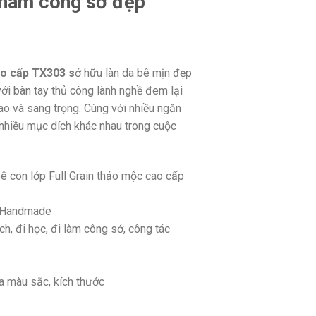
 nam công sở đẹp
ao cấp TX303 s
ở hữu làn da bê mịn đẹp
ới bàn tay thủ công lành nghề đem lại
o và sang trọng. Cùng với nhiều ngăn
 nhiều mục dích khác nhau trong cuộc
bê con lớp Full Grain thảo mộc cao cấp
g Handmade
ch, đi học, đi làm công sở, công tác
a màu sắc, kích thước