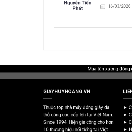
Nguyễn Tiến
16/03/2026
Phát
Mua tận xưởng đóng gi
GIAYHUYHOANG.VN
LIÊ
Thuộc top nhà máy đóng giày da
►
C
thủ công cao cấp lớn tại Việt Nam.
►
C
Since 1994. Hiện gia công cho hơn
►
C
10 thương hiệu nổi tiếng tại Việt
►
H