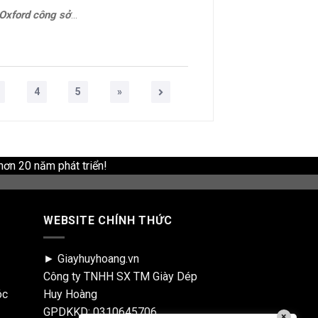
công sở cao cấp ERIC
4
5
»
hơn 20 năm phát triển!
WEBSITE CHÍNH THỨC
► Giayhuyhoang.vn
Công ty TNHH SX TM Giày Dép
óc
Huy Hoàng
GPDKKD: 0310645706
×