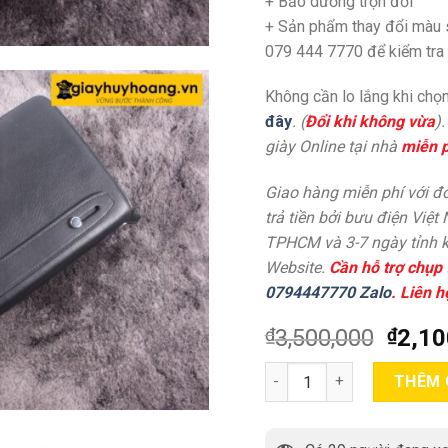
+
Bảo dưỡng trọn đời
+ Sản phẩm thay đổi màu s
079 444 7770 để kiểm tra k
Không cần lo lắng khi chọn
đây
. (
Đổi khi không vừa
)
giày Online tại nhà
miễn p
Giao hàng miễn phí với đơ
trả tiền bởi bưu điện Việt
TPHCM và 3-7 ngày tỉnh k
Website.
Cần hỗ trợ chụp 
0794447770 Zalo
. Liên h
₫
3,500,000
₫
2,10
Túi ví cầm tay nam công s
THÊM 