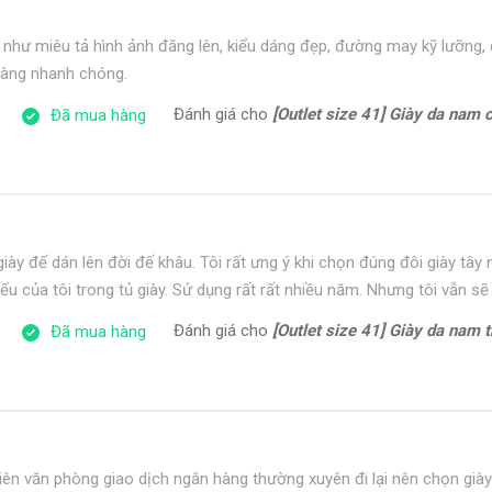
như miêu tả hình ảnh đăng lên, kiểu dáng đẹp, đường may kỹ lưỡng
 hàng nhanh chóng.
Đánh giá cho
[Outlet size 41] Giày da nam cổ điển đế
Đã mua hàng
iày đế dán lên đời đế khâu. Tôi rất ưng ý khi chọn đúng đôi giày tâ
ếu của tôi trong tủ giày. Sử dụng rất rất nhiều năm. Nhưng tôi vẫn sẽ
Đánh giá cho
[Outlet size 41] Giày da nam trẻ tr
Đã mua hàng
iên văn phòng giao dịch ngân hàng thường xuyên đi lại nên chọn giày