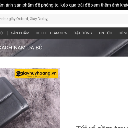
ấm ảnh sản phẩm để phóng to, kéo qua trái để xem thêm ảnh khá
IỆU
SẢN PHẨM
OUTLET GIẢM 50%
ĐẶT ĐÓNG
TIN TỨC
CÔNG
 XÁCH NAM DA BÒ