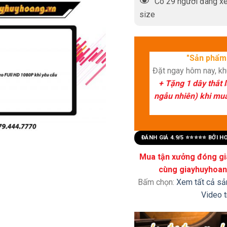
Có
29
người đang xe
size
"Sản phẩm 
Đặt ngay hôm nay, k
+ Tặng 1 dây thắt 
ngẫu nhiên) khi mua 
ĐÁNH GIÁ 4.9/5 ⭐⭐⭐⭐⭐ BỞI 
Mua tận xưởng đóng già
cùng giayhuyhoang
Bấm chọn:
Xem tất cả s
Video 