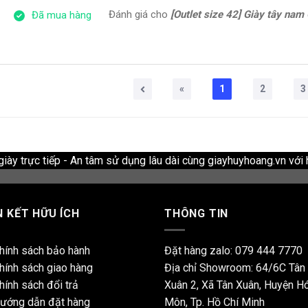
Đánh giá cho
[Outlet size 42] Giày tây nam Oxford 
Đã mua hàng
«
1
2
3
ày trực tiếp - An tâm sử dụng lâu dài cùng giayhuyhoang.vn với 
N KẾT HỮU ÍCH
THÔNG TIN
hính sách bảo hành
Đặt hàng zalo:
079 444 7770
hính sách giao hàng
Địa chỉ Showroom: 64/6C Tân
hính sách đổi trả
Xuân 2, Xã Tân Xuân, Huyện H
ướng dẫn đặt hàng
Môn, Tp. Hồ Chí Minh