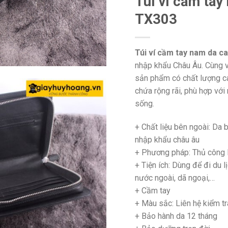
Túi ví cầm tay
TX303
Túi ví cầm tay nam da c
nhập khẩu Châu Âu. Cùng v
sản phẩm có chất lượng ca
chứa rộng rãi, phù hợp với
sống.
+ Chất liệu bên ngoài: Da 
nhập khẩu châu âu
+ Phương pháp: Thủ côn
+
Tiện ích: Dùng để đi du lị
nước ngoài, dã ngoại,…
+
Cầm tay
+ Màu sắc: Liên hệ kiểm tr
+
Bảo hành da 12 tháng