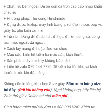
+ Chất liệu bên ngoài: Da bê con da trơn cao cấp nhập khẩu
châu âu
+ Phương pháp: Thủ công Handmade
+ Đựng được laptop, máy tính bảng ipad, điện thoại, bóp ví,
giấy tờ, phụ kiện cá nhân
+
Tiện ích: Dùng để đi du lịch, đi học, đi làm công sở, công
tác nước ngoài, dã ngoại,…
+
Xách tay mang đi hoặc đeo vai chéo
+ Màu sắc: Liên hệ kiểm tra màu sắc, kích thước
+ Sản phẩm này thanh lý không bảo hành
+ Liên hệ zalo 079 444 7770 để kiểm tra tồn kho và kích
thước trước khi đặt hàng.
Không cần lo lắng khi chọn Size giày.
Bấm xem bảng size
tại đây
. (
Đổi khi không vừa
). Ngại không hợp, hãy liên hệ
Zalo thử giày Online tại nhà
miễn phí
.
Giao hàng miễn phí với đơn >= 500.000 VND. Kiểm tra