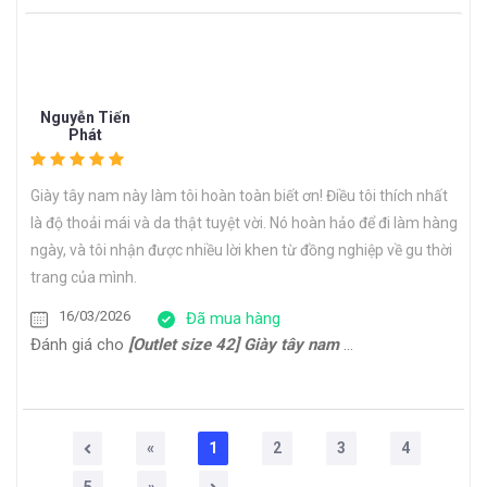
Nguyễn Tiến
Phát
Giày tây nam này làm tôi hoàn toàn biết ơn! Điều tôi thích nhất
là độ thoải mái và da thật tuyệt vời. Nó hoàn hảo để đi làm hàng
ngày, và tôi nhận được nhiều lời khen từ đồng nghiệp về gu thời
trang của mình.
16/03/2026
Đã mua hàng
Đánh giá cho
[Outlet size 42] Giày tây nam Oxford công sở cao cấp ERIC
«
1
2
3
4
5
»