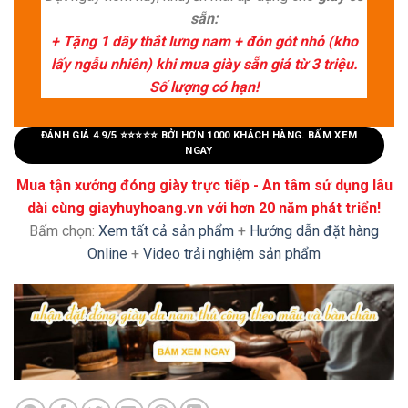
sẵn:
+ Tặng 1 dây thắt lưng nam + đón gót nhỏ (kho
lấy ngẫu nhiên) khi mua giày sẵn giá từ 3 triệu.
Số lượng có hạn!
ĐÁNH GIÁ 4.9/5 ⭐⭐⭐⭐⭐ BỞI HƠN 1000 KHÁCH HÀNG. BẤM XEM
NGAY
Mua tận xưởng đóng giày trực tiếp - An tâm sử dụng lâu
dài cùng giayhuyhoang.vn với hơn 20 năm phát triển!
Bấm chọn:
Xem tất cả sản phẩm
+
Hướng dẫn đặt hàng
Online
+
Video trải nghiệm sản phẩm