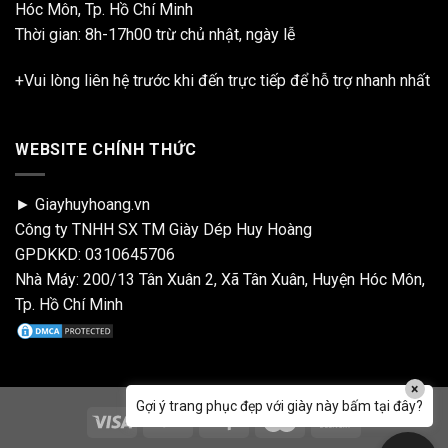
Hóc Môn, Tp. Hồ Chí Minh
Thời gian: 8h-17h00 trừ chủ nhật, ngày lễ
+Vui lòng liên hệ trước khi đến trực tiếp để hỗ trợ nhanh nhất
WEBSITE CHÍNH THỨC
► Giayhuyhoang.vn
Công ty TNHH SX TM Giày Dép Huy Hoàng
GPDKKD: 0310645706
Nhà Máy: 200/13 Tân Xuân 2, Xã Tân Xuân, Huyện Hóc Môn,
Tp. Hồ Chí Minh
×
Gợi ý trang phục đẹp với giày này bấm tại đây?