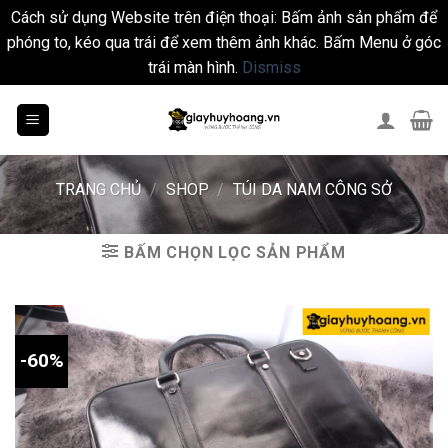
Cách sử dụng Website trên điện thoại: Bấm ảnh sản phẩm để
phóng to, kéo qua trái để xem thêm ảnh khác. Bấm Menu ở góc
trái màn hình.
Dismiss
Skip
to
content
TRANG CHỦ
/
SHOP
/
TÚI DA NAM CÔNG SỞ
BẤM CHỌN LỌC SẢN PHẨM
-60%