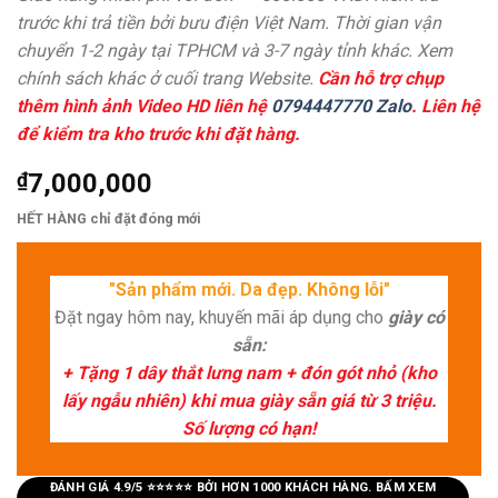
trước khi trả tiền bởi bưu điện Việt Nam. Thời gian vận
chuyển 1-2 ngày tại TPHCM và 3-7 ngày tỉnh khác. Xem
chính sách khác ở cuối trang Website.
Cần hỗ trợ chụp
thêm hình ảnh Video HD liên hệ
0794447770 Zalo
. Liên hệ
để kiểm tra kho trước khi đặt hàng.
₫
7,000,000
HẾT HÀNG chỉ đặt đóng mới
"Sản phẩm mới. Da đẹp. Không lỗi"
Đặt ngay hôm nay, khuyến mãi áp dụng cho
giày có
sẵn:
+ Tặng 1 dây thắt lưng nam + đón gót nhỏ (kho
lấy ngẫu nhiên) khi mua giày sẵn giá từ 3 triệu.
Số lượng có hạn!
ĐÁNH GIÁ 4.9/5 ⭐⭐⭐⭐⭐ BỞI HƠN 1000 KHÁCH HÀNG. BẤM XEM