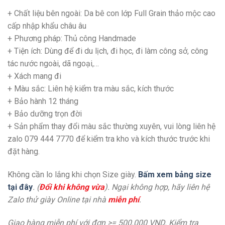
+ Chất liệu bên ngoài: Da bê con lớp Full Grain thảo mộc cao
cấp nhập khẩu châu âu
+ Phương pháp: Thủ công Handmade
+
Tiện ích: Dùng để đi du lịch, đi học, đi làm công sở, công
tác nước ngoài, dã ngoại,…
+
Xách mang đi
+ Màu sắc: Liên hệ kiểm tra màu sắc, kích thước
+
Bảo hành 12 tháng
+
Bảo dưỡng trọn đời
+ Sản phẩm thay đổi màu sắc thường xuyên, vui lòng liên hệ
zalo 079 444 7770 để kiểm tra kho và kích thước trước khi
đặt hàng.
Không cần lo lắng khi chọn Size giày.
Bấm xem bảng size
tại đây
. (
Đổi khi không vừa
). Ngại không hợp, hãy liên hệ
Zalo thử giày Online tại nhà
miễn phí
.
Giao hàng miễn phí với đơn >= 500.000 VND. Kiểm tra