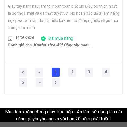
Giày tây nam này làm tôi hoàn toàn biết ơn! Điều tôi thích nhất
là độ thoải mái và da thật tuyệt vời. Nó hoàn hảo để đi làm hàng
ngày, và tôi nhận được nhiều lời khen từ đồng nghiệp về gu thời
trang của mình.
16/03/2026
Đã mua hàng
Đánh giá cho
[Outlet size 42] Giày tây nam Oxford công sở cao cấp ERIC
«
1
2
3
4
5
»
Mua tận xưởng đóng giày trực tiếp - An tâm sử dụng lâu dài
cùng giayhuyhoang.vn với hơn 20 năm phát triển!