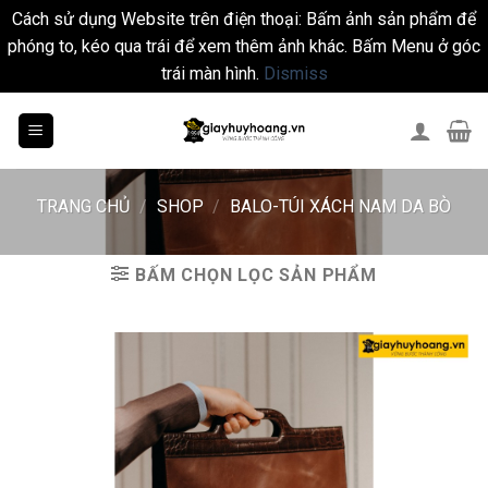
Cách sử dụng Website trên điện thoại: Bấm ảnh sản phẩm để
phóng to, kéo qua trái để xem thêm ảnh khác. Bấm Menu ở góc
trái màn hình.
Dismiss
Skip
to
content
TRANG CHỦ
/
SHOP
/
BALO-TÚI XÁCH NAM DA BÒ
BẤM CHỌN LỌC SẢN PHẨM