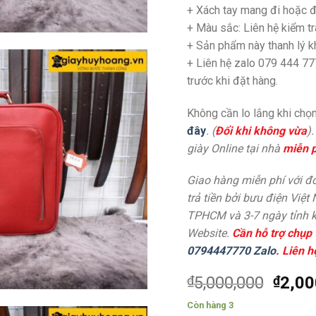
+
Xách tay mang đi hoặc đ
+ Màu sắc: Liên hệ kiểm tr
+ Sản phẩm này thanh lý 
+ Liên hệ zalo 079 444 77
trước khi đặt hàng.
Không cần lo lắng khi chọn
đây
. (
Đổi khi không vừa
)
giày Online tại nhà
miễn p
Giao hàng miễn phí với đơ
trả tiền bởi bưu điện Việt
TPHCM và 3-7 ngày tỉnh k
Website.
Cần hỗ trợ chụp 
0794447770 Zalo
. Liên h
₫
5,000,000
₫
2,00
Còn hàng 3