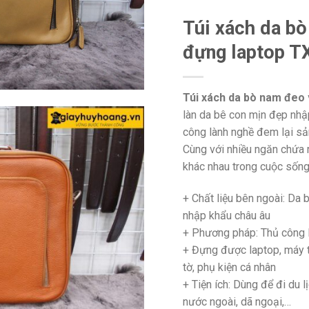
Túi xách da bò
đựng laptop T
Túi xách da bò nam đeo 
làn da bê con mịn đẹp nhậ
công lành nghề đem lại sản
Cùng với nhiều ngăn chứa r
khác nhau trong cuộc sống
+ Chất liệu bên ngoài: Da 
nhập khẩu châu âu
+ Phương pháp: Thủ côn
+ Đựng được laptop, máy tí
tờ, phụ kiện cá nhân
+
Tiện ích: Dùng để đi du lị
nước ngoài, dã ngoại,…