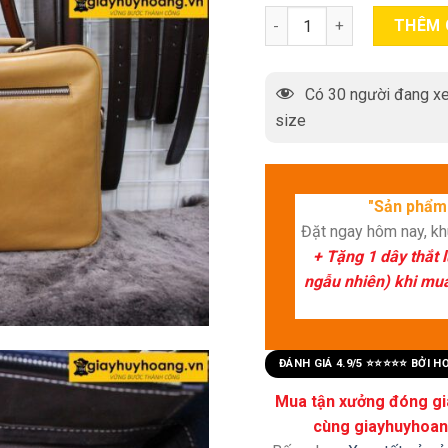
Túi xách da bò nam đeo va
THÊM 
Có
30
người đang xe
size
"Sản phẩm 
Đặt ngay hôm nay, k
+ Tặng 1 dây thắt 
ngẫu nhiên) khi mua 
ĐÁNH GIÁ 4.9/5 ⭐⭐⭐⭐⭐ BỞI 
Mua tận xưởng đóng già
cùng giayhuyhoang