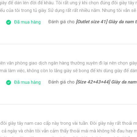
iày đế dán lên đời đế khâu. Tôi rất ưng ý khi chọn đúng đôi giày tâ
ếu của tôi trong tủ giày. Sử dụng rất rất nhiều năm. Nhưng tôi vẫn sẽ
Đánh giá cho
[Outlet size 41] Giày da nam trẻ tr
Đã mua hàng
iên văn phòng giao dịch ngân hàng thường xuyên đi lại nên chọn giày
mái làm việc, không còn lo lắng giày sẽ bong đế khi dùng giày đế dán
Đánh giá cho
[Size 42+43+44] Giày da nam công sở form t
Đã mua hàng
đôi giày tây nam cao cấp này trong vài tuần. Đôi giày này rất thoải m
ong cả ngày và chân tôi vẫn cảm thấy thoải mái mà không hề đau hay 