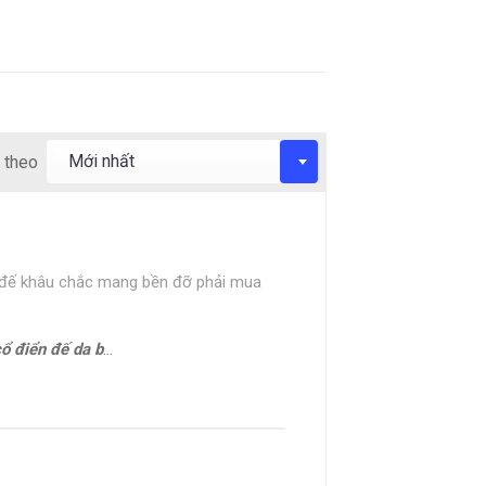
 theo
, đế khâu chắc mang bền đỡ phải mua
 da bò Oxford 1701G