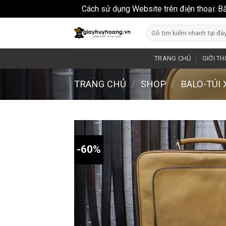
Cách sử dụng Website trên điện thoại: B
Skip
Search
to
for:
content
TRANG CHỦ
GIỚI TH
TRANG CHỦ
/
SHOP
/
BALO-TÚI
-60%