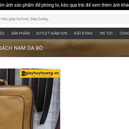
ấm ảnh sản phẩm để phóng to, kéo qua trái để xem thêm ảnh khá
IỆU
SẢN PHẨM
OUTLET GIẢM 50%
ĐẶT ĐÓNG
TIN TỨC
CÔNG
 XÁCH NAM DA BÒ