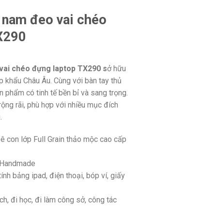
 nam đeo vai chéo
X290
vai chéo đựng laptop TX290 s
ở hữu
p khẩu Châu Âu. Cùng với bàn tay thủ
 phẩm có tinh tế bền bỉ và sang trọng.
ộng rãi, phù hợp với nhiều mục đích
.
bê con lớp Full Grain thảo mộc cao cấp
g Handmade
nh bảng ipad, điện thoại, bóp ví, giấy
ch, đi học, đi làm công sở, công tác