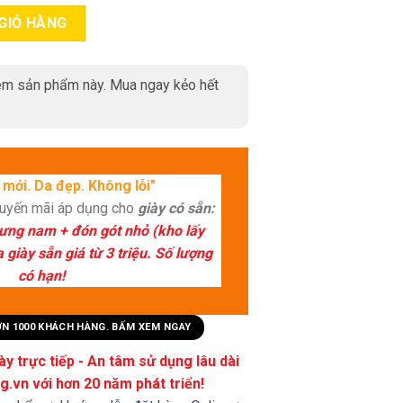
i chéo đựng laptop TX290 quantity
GIỎ HÀNG
m sản phẩm này. Mua ngay kẻo hết
mới. Da đẹp. Không lỗi"
huyến mãi áp dụng cho
giày có sẵn:
lưng nam + đón gót nhỏ (kho lấy
giày sẵn giá từ 3 triệu. Số lượng
có hạn!
HƠN 1000 KHÁCH HÀNG. BẤM XEM NGAY
y trực tiếp - An tâm sử dụng lâu dài
.vn với hơn 20 năm phát triển!