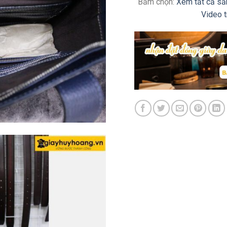
Bấm chọn:
Xem tất cả s
Video 