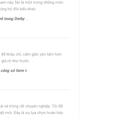
y nam này. Nó là một trong những món
 ủng hộ đôi kiểu khác.
ung Derby CDB0170G
 đế khâu chỉ, cảm giác yên tâm hơn.
 giá rẻ như trước.
hon gọn Oxford HH22794
ái và trông rất chuyên nghiệp. Tôi đã
mệt mỏi. Đây là sự lựa chọn hoàn hảo