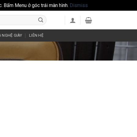
c. Bấm Menu ở góc trái màn hình.
Dismiss
 NGHỆ GIÀY
LIÊN HỆ