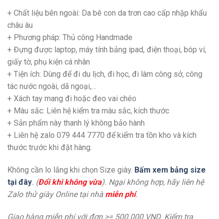
+ Chất liệu bên ngoài: Da bê con da trơn cao cấp nhập khẩu
châu âu
+ Phương pháp: Thủ công Handmade
+ Đựng được laptop, máy tính bảng ipad, điện thoại, bóp ví,
giấy tờ, phụ kiện cá nhân
+
Tiện ích: Dùng để đi du lịch, đi học, đi làm công sở, công
tác nước ngoài, dã ngoại,…
+
Xách tay mang đi hoặc đeo vai chéo
+ Màu sắc: Liên hệ kiểm tra màu sắc, kích thước
+ Sản phẩm này thanh lý không bảo hành
+ Liên hệ zalo 079 444 7770 để kiểm tra tồn kho và kích
thước trước khi đặt hàng.
Không cần lo lắng khi chọn Size giày.
Bấm xem bảng size
tại đây
. (
Đổi khi không vừa
). Ngại không hợp, hãy liên hệ
Zalo thử giày Online tại nhà
miễn phí
.
Giao hàng miễn phí với đơn >= 500.000 VND. Kiểm tra