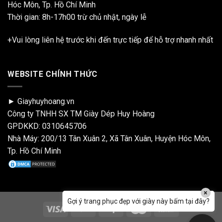
Hóc Môn, Tp. Hồ Chí Minh
Thời gian: 8h-17h00 trừ chủ nhật, ngày lễ
+Vui lòng liên hệ trước khi đến trực tiếp để hỗ trợ nhanh nhất
WEBSITE CHÍNH THỨC
► Giayhuyhoang.vn
Công ty TNHH SX TM Giày Dép Huy Hoàng
GPDKKD: 0310645706
Nhà Máy: 200/13 Tân Xuân 2, Xã Tân Xuân, Huyện Hóc Môn,
Tp. Hồ Chí Minh
×
Gợi ý trang phục đẹp với giày này bấm tại đây?