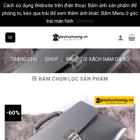
Cách sử dụng Website trên điện thoại: Bấm ảnh sản phẩm để
phóng to, kéo qua trái để xem thêm ảnh khác. Bấm Menu ở góc
trái màn hình.
Dismiss
Skip
to
content
TRANG CHỦ
/
SHOP
/
BALO-TÚI XÁCH NAM DA BÒ
BẤM CHỌN LỌC SẢN PHẨM
-60%