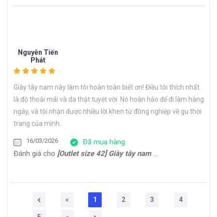
Nguyễn Tiến
Phát
Giày tây nam này làm tôi hoàn toàn biết ơn! Điều tôi thích nhất
là độ thoải mái và da thật tuyệt vời. Nó hoàn hảo để đi làm hàng
ngày, và tôi nhận được nhiều lời khen từ đồng nghiệp về gu thời
trang của mình.
16/03/2026
Đã mua hàng
Đánh giá cho
[Outlet size 42] Giày tây nam Oxford công sở cao cấp ERIC
«
1
2
3
4
5
»