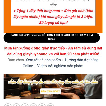
sẵn:
+ Tặng 1 dây thắt lưng nam + đón gót nhỏ (kho
lấy ngẫu nhiên) khi mua giày sẵn giá từ 3 triệu.
Số lượng có hạn!
ĐÁNH GIÁ 4.9/5 ⭐⭐⭐⭐⭐ BỞI HƠN 1000 KHÁCH HÀNG. BẤM XEM
NGAY
Mua tận xưởng đóng giày trực tiếp - An tâm sử dụng lâu
dài cùng giayhuyhoang.vn với hơn 20 năm phát triển!
Bấm chọn:
Xem tất cả sản phẩm
+
Hướng dẫn đặt hàng
Online
+
Video trải nghiệm sản phẩm