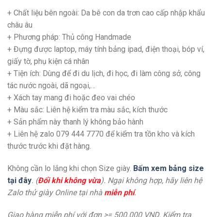
+ Chất liệu bên ngoài: Da bê con da trơn cao cấp nhập khẩu
châu âu
+ Phương pháp: Thủ công Handmade
+ Đựng được laptop, máy tính bảng ipad, điện thoại, bóp ví,
giấy tờ, phụ kiện cá nhân
+
Tiện ích: Dùng để đi du lịch, đi học, đi làm công sở, công
tác nước ngoài, dã ngoại,…
+
Xách tay mang đi hoặc đeo vai chéo
+ Màu sắc: Liên hệ kiểm tra màu sắc, kích thước
+ Sản phẩm này thanh lý không bảo hành
+ Liên hệ zalo 079 444 7770 để kiểm tra tồn kho và kích
thước trước khi đặt hàng.
Không cần lo lắng khi chọn Size giày.
Bấm xem bảng size
tại đây
. (
Đổi khi không vừa
). Ngại không hợp, hãy liên hệ
Zalo thử giày Online tại nhà
miễn phí
.
Giao hàng miễn phí với đơn >= 500.000 VND. Kiểm tra