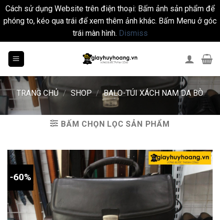
Cách sử dụng Website trên điện thoại: Bấm ảnh sản phẩm để
phóng to, kéo qua trái để xem thêm ảnh khác. Bấm Menu ở góc
trái màn hình.
Dismiss
Skip
to
content
TRANG CHỦ
/
SHOP
/
BALO-TÚI XÁCH NAM DA BÒ
BẤM CHỌN LỌC SẢN PHẨM
-60%