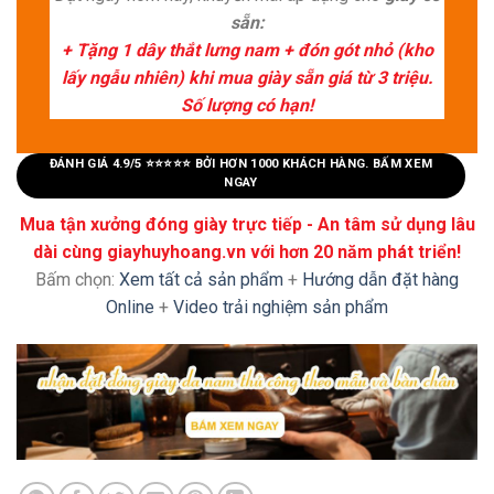
sẵn:
+ Tặng 1 dây thắt lưng nam + đón gót nhỏ (kho
lấy ngẫu nhiên) khi mua giày sẵn giá từ 3 triệu.
Số lượng có hạn!
ĐÁNH GIÁ 4.9/5 ⭐⭐⭐⭐⭐ BỞI HƠN 1000 KHÁCH HÀNG. BẤM XEM
NGAY
Mua tận xưởng đóng giày trực tiếp - An tâm sử dụng lâu
dài cùng giayhuyhoang.vn với hơn 20 năm phát triển!
Bấm chọn:
Xem tất cả sản phẩm
+
Hướng dẫn đặt hàng
Online
+
Video trải nghiệm sản phẩm