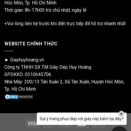
Hóc Môn, Tp. Hồ Chí Minh
Thời gian: 8h-17h00 trừ chủ nhật, ngày lễ
+Vui lòng liên hệ trước khi đến trực tiếp để hỗ trợ nhanh nhất
WEBSITE CHÍNH THỨC
► Giayhuyhoang.vn
Công ty TNHH SX TM Giày Dép Huy Hoàng
GPDKKD: 0310645706
Nhà Máy: 200/13 Tân Xuân 2, Xã Tân Xuân, Huyện Hóc Môn,
Tp. Hồ Chí Minh
×
Gợi ý trang phục đẹp với giày này bấm tại đây?