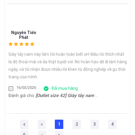
Nguyễn Tiến
Phát
Giày tây nam này làm tôi hoàn toàn biết ơn! Điều tôi thích nhất
là độ thoải mái và da thật tuyệt vời. Nó hoàn hảo để đi làm hàng
ngày, và tôi nhận được nhiều lời khen từ đồng nghiệp về gu thời
trang của mình.
16/03/2026
Đã mua hàng
Đánh giá cho
[Outlet size 42] Giày tây nam Oxford công sở cao cấp ERIC
«
1
2
3
4
5
»