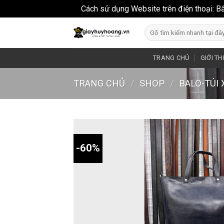
Cách sử dụng Website trên điện thoại: B
Skip
Search
to
for:
content
TRANG CHỦ
GIỚI TH
TRANG CHỦ
/
SHOP
/
BALO-TÚI
-60%