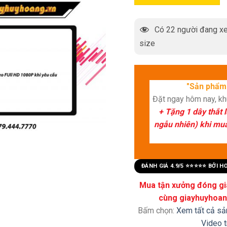
Có
22
người đang xe
size
"Sản phẩm 
Đặt ngay hôm nay, k
+ Tặng 1 dây thắt 
ngẫu nhiên) khi mua 
ĐÁNH GIÁ 4.9/5 ⭐⭐⭐⭐⭐ BỞI 
Mua tận xưởng đóng già
cùng giayhuyhoang
Bấm chọn:
Xem tất cả s
Video 