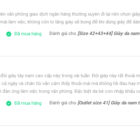
iên văn phòng giao dịch ngân hàng thường xuyên đi lại nên chọn giày
mái làm việc, không còn lo lắng giày sẽ bong đế khi dùng giày đế dán
Đánh giá cho
[Size 42+43+44] Giày da nam công sở form t
Đã mua hàng
đôi giày tây nam cao cấp này trong vài tuần. Đôi giày này rất thoải m
ong cả ngày và chân tôi vẫn cảm thấy thoải mái mà không hề đau hay 
 đàn ông làm việc trong văn phòng. Đặc biệt da bê con nhập khẩu 
Đánh giá cho
[Outlet size 41] Giày da nam thể thao đế 
Đã mua hàng