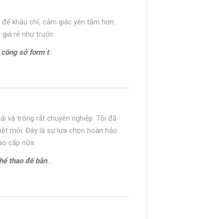
 đế khâu chỉ, cảm giác yên tâm hơn.
 giá rẻ như trước.
hon gọn Oxford HH22794
ái và trông rất chuyên nghiệp. Tôi đã
mệt mỏi. Đây là sự lựa chọn hoàn hảo
cao cấp nữa
bằng Sneaker CNES133