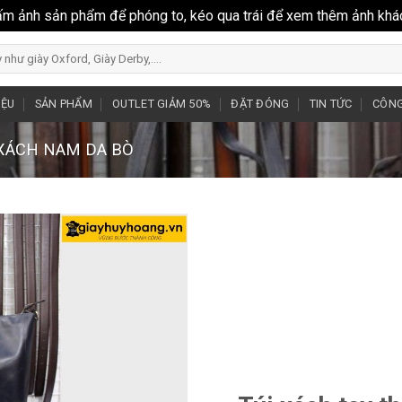
ấm ảnh sản phẩm để phóng to, kéo qua trái để xem thêm ảnh khá
IỆU
SẢN PHẨM
OUTLET GIẢM 50%
ĐẶT ĐÓNG
TIN TỨC
CÔNG
 XÁCH NAM DA BÒ