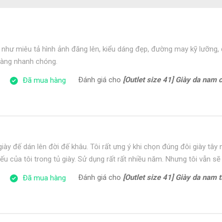
như miêu tả hình ảnh đăng lên, kiểu dáng đẹp, đường may kỹ lưỡng
 hàng nhanh chóng.
Đánh giá cho
[Outlet size 41] Giày da nam cổ điển đế
Đã mua hàng
iày đế dán lên đời đế khâu. Tôi rất ưng ý khi chọn đúng đôi giày tâ
ếu của tôi trong tủ giày. Sử dụng rất rất nhiều năm. Nhưng tôi vẫn sẽ
Đánh giá cho
[Outlet size 41] Giày da nam trẻ tr
Đã mua hàng