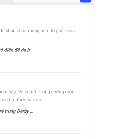
, đế khâu chắc mang bền đỡ phải mua
 da bò Oxford 1701G
y nam này. Nó là một trong những món
 ủng hộ đôi kiểu khác.
ung Derby CDB0170G