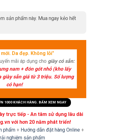
m sản phẩm này. Mua ngay kẻo hết
mới. Da đẹp. Không lỗi"
huyến mãi áp dụng cho
giày có sẵn:
lưng nam + đón gót nhỏ (kho lấy
giày sẵn giá từ 3 triệu. Số lượng
có hạn!
HƠN 1000 KHÁCH HÀNG. BẤM XEM NGAY
y trực tiếp - An tâm sử dụng lâu dài
.vn với hơn 20 năm phát triển!
ản phẩm
+
Hướng dẫn đặt hàng Online
+
trải nghiệm sản phẩm