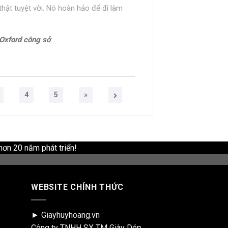
 thật tuyệt vời. Nó hoàn hảo để đi làm
công sở cao cấp ERIC
4
5
»
hơn 20 năm phát triển!
WEBSITE CHÍNH THỨC
► Giayhuyhoang.vn
Công ty TNHH SX TM Giày Dép