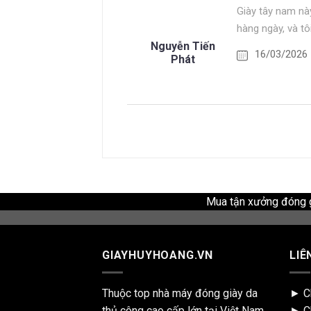
Giày tây nam này
hàng ngày, và tô
Nguyễn Tiến
16/03/2026
Phát
Mua tận xưởng đóng gi
GIAYHUYHOANG.VN
LIÊ
Thuộc top nhà máy đóng giày da
►
C
thủ công cao cấp lớn tại Việt Nam.
►
C