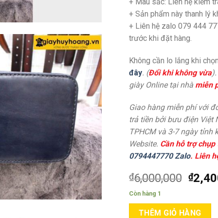
+ Màu sắc: Liên hệ kiểm tr
+ Sản phẩm này thanh lý 
+ Liên hệ zalo 079 444 77
trước khi đặt hàng.
Không cần lo lắng khi chọn
đây
. (
Đổi khi không vừa
)
giày Online tại nhà
miễn p
Giao hàng miễn phí với đơ
trả tiền bởi bưu điện Việt
TPHCM và 3-7 ngày tỉnh k
Website.
Cần hỗ trợ chụp 
0794447770 Zalo
. Liên h
₫
6,000,000
₫
2,40
Còn hàng 1
THÊM GIỎ HÀNG