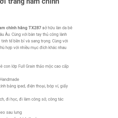
hời trang nam chính
 nam chính hãng TX287 s
ở hữu làn da bê
u Âu. Cùng với bàn tay thủ công lành
inh tế bền bỉ và sang trọng. Cùng với
phù hợp với nhiều mục đích khác nhau
bê con lớp Full Grain thảo mộc cao cấp
g Handmade
nh bảng ipad, điện thoại, bóp ví, giấy
ch, đi học, đi làm công sở, công tác
eo sau lưng