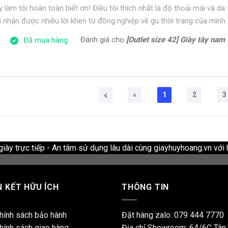
 làm tôi hoàn toàn biết ơn! Điều tôi thích nhất là độ thoải mái và da
i nhận được nhiều lời khen từ đồng nghiệp về gu thời trang của mình.
Đánh giá cho
[Outlet size 42] Giày tây nam Oxford 
Đã mua hàng
«
1
2
3
ày trực tiếp - An tâm sử dụng lâu dài cùng giayhuyhoang.vn với 
N KẾT HỮU ÍCH
THÔNG TIN
hính sách bảo hành
Đặt hàng zalo:
079 444 7770
hính sách giao hàng
Địa chỉ Showroom: 64/6C Tân