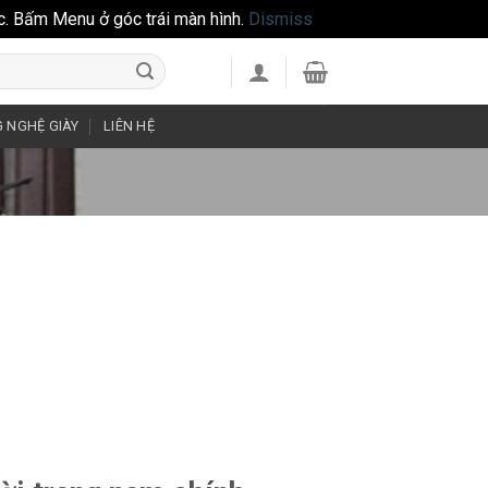
c. Bấm Menu ở góc trái màn hình.
Dismiss
 NGHỆ GIÀY
LIÊN HỆ