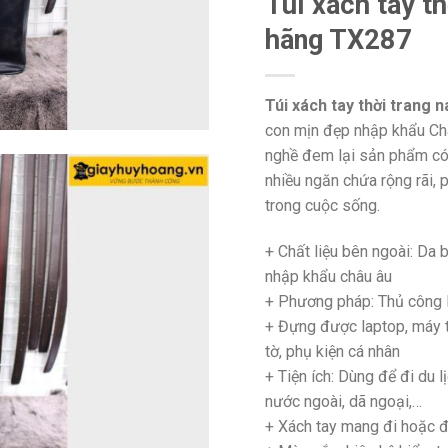
Túi xách tay t
hãng TX287
Túi xách tay thời trang
con mịn đẹp nhập khẩu Châ
nghề đem lại sản phẩm có t
nhiều ngăn chứa rộng rãi, 
trong cuộc sống.
+ Chất liệu bên ngoài: Da 
nhập khẩu châu âu
+ Phương pháp: Thủ côn
+ Đựng được laptop, máy tí
tờ, phụ kiện cá nhân
+
Tiện ích: Dùng để đi du lị
nước ngoài, dã ngoại,…
+
Xách tay mang đi hoặc đ