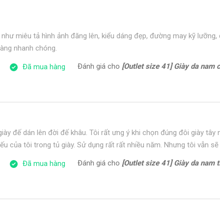
như miêu tả hình ảnh đăng lên, kiểu dáng đẹp, đường may kỹ lưỡng
 hàng nhanh chóng.
Đánh giá cho
[Outlet size 41] Giày da nam cổ điển đế
Đã mua hàng
iày đế dán lên đời đế khâu. Tôi rất ưng ý khi chọn đúng đôi giày tâ
ếu của tôi trong tủ giày. Sử dụng rất rất nhiều năm. Nhưng tôi vẫn sẽ
Đánh giá cho
[Outlet size 41] Giày da nam trẻ tr
Đã mua hàng