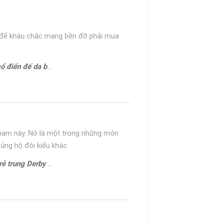
, đế khâu chắc mang bền đỡ phải mua
 da bò Oxford 1701G
y nam này. Nó là một trong những món
 ủng hộ đôi kiểu khác.
ung Derby CDB0170G