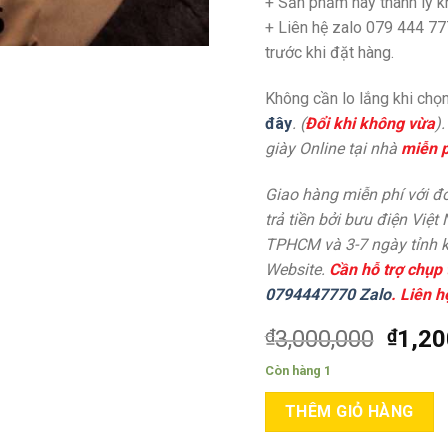
+ Sản phẩm này thanh lý 
+ Liên hệ zalo 079 444 77
trước khi đặt hàng.
Không cần lo lắng khi chọn
đây
. (
Đổi khi không vừa
)
giày Online tại nhà
miễn p
Giao hàng miễn phí với đơ
trả tiền bởi bưu điện Việt
TPHCM và 3-7 ngày tỉnh k
Website.
Cần hỗ trợ chụp 
0794447770 Zalo
. Liên h
₫
3,000,000
₫
1,20
Còn hàng 1
THÊM GIỎ HÀNG