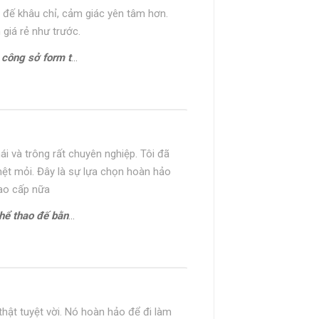
 đế khâu chỉ, cảm giác yên tâm hơn.
 giá rẻ như trước.
hon gọn Oxford HH22794
ái và trông rất chuyên nghiệp. Tôi đã
mệt mỏi. Đây là sự lựa chọn hoàn hảo
cao cấp nữa
bằng Sneaker CNES133
 thật tuyệt vời. Nó hoàn hảo để đi làm