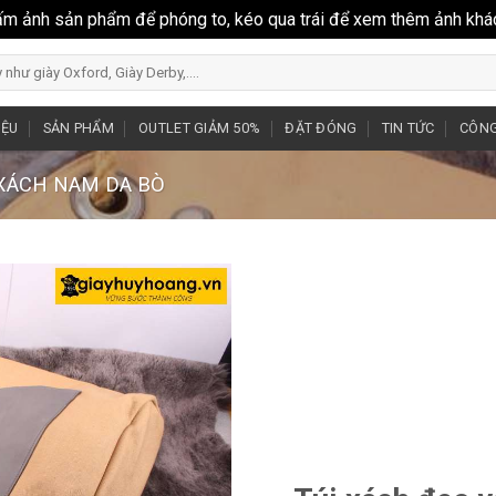
ấm ảnh sản phẩm để phóng to, kéo qua trái để xem thêm ảnh khá
IỆU
SẢN PHẨM
OUTLET GIẢM 50%
ĐẶT ĐÓNG
TIN TỨC
CÔNG
 XÁCH NAM DA BÒ