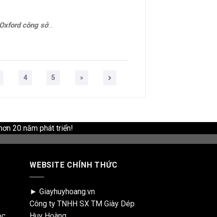
công sở cao cấp ERIC
4
5
»
hơn 20 năm phát triển!
WEBSITE CHÍNH THỨC
► Giayhuyhoang.vn
Công ty TNHH SX TM Giày Dép
óc
Huy Hoàng