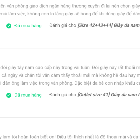
iên văn phòng giao dịch ngân hàng thường xuyên đi lại nên chọn giày
mái làm việc, không còn lo lắng giày sẽ bong đế khi dùng giày đế dán
Đánh giá cho
[Size 42+43+44] Giày da nam công sở form t
Đã mua hàng
đôi giày tây nam cao cấp này trong vài tuần. Đôi giày này rất thoải m
ong cả ngày và chân tôi vẫn cảm thấy thoải mái mà không hề đau hay 
 đàn ông làm việc trong văn phòng. Đặc biệt da bê con nhập khẩu 
Đánh giá cho
[Outlet size 41] Giày da nam thể thao đế 
Đã mua hàng
 làm tôi hoàn toàn biết ơn! Điều tôi thích nhất là độ thoải mái và da