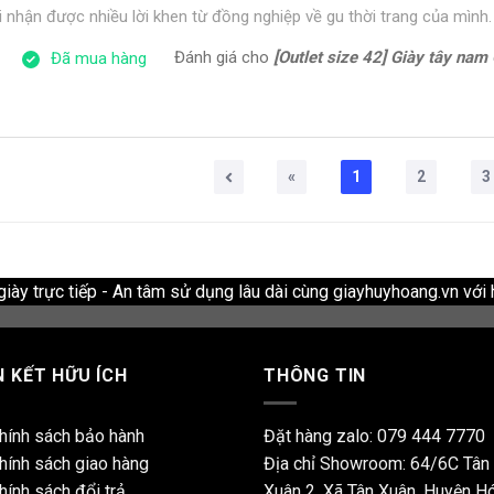
i nhận được nhiều lời khen từ đồng nghiệp về gu thời trang của mình.
Đánh giá cho
[Outlet size 42] Giày tây nam Oxford 
Đã mua hàng
«
1
2
3
ày trực tiếp - An tâm sử dụng lâu dài cùng giayhuyhoang.vn với 
N KẾT HỮU ÍCH
THÔNG TIN
hính sách bảo hành
Đặt hàng zalo:
079 444 7770
hính sách giao hàng
Địa chỉ Showroom: 64/6C Tân
hính sách đổi trả
Xuân 2, Xã Tân Xuân, Huyện H