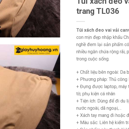
Túi xách đeo v
trang TL036
Túi xách đeo vai vải can
con mịn đẹp nhập khẩu Châ
nghề đem lại sản phẩm có t
nhiều ngăn chứa rộng rãi, 
trong cuộc sống.
+ Chất liệu bên ngoài: Da
+ Phương pháp: Thủ côn
+ Đựng được laptop, máy tí
tờ, phụ kiện cá nhân
+
Tiện ích: Dùng để đi du lị
nước ngoài, dã ngoại,…
+
Xách tay mang đi hoặc đ
+ Màu sắc: Liên hệ kiểm tr