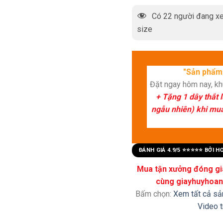
Có
22
người đang xe
size
"Sản phẩm 
Đặt ngay hôm nay, k
+ Tặng 1 dây thắt 
ngẫu nhiên) khi mua 
ĐÁNH GIÁ 4.9/5 ⭐⭐⭐⭐⭐ BỞI 
Mua tận xưởng đóng già
cùng giayhuyhoang
Bấm chọn:
Xem tất cả s
Video 