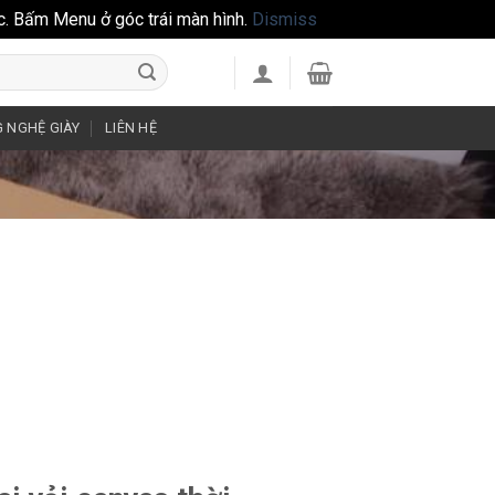
c. Bấm Menu ở góc trái màn hình.
Dismiss
 NGHỆ GIÀY
LIÊN HỆ