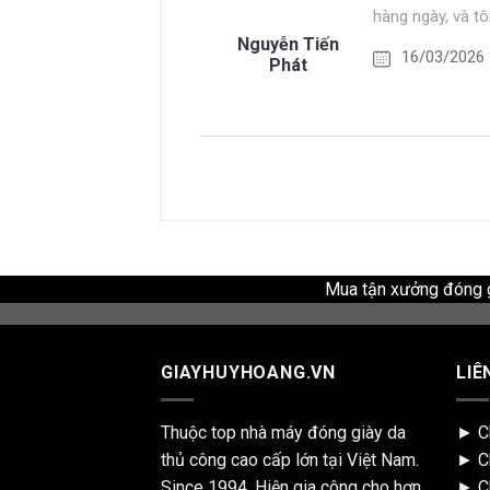
hàng ngày, và tô
Nguyễn Tiến
16/03/2026
Phát
Mua tận xưởng đóng gi
GIAYHUYHOANG.VN
LIÊ
Thuộc top nhà máy đóng giày da
►
C
thủ công cao cấp lớn tại Việt Nam.
►
C
Since 1994. Hiện gia công cho hơn
►
C