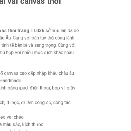
ai vải canvas thời
vas thời trang TL036 s
ở hữu làn da bê
u Âu. Cùng với bàn tay thủ công lành
inh tế bền bỉ và sang trọng. Cùng với
phù hợp với nhiều mục đích khác nhau
 bố canvas cao cấp nhập khẩu châu âu
g Handmade
nh bảng ipad, điện thoại, bóp ví, giấy
ch, đi học, đi làm công sở, công tác
eo vai chéo
a màu sắc, kích thước