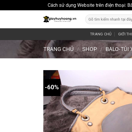
Cách sử dụng Website trên điện thoại: B
Skip
Search
to
for:
content
TRANG CHỦ
GIỚI TH
TRANG CHỦ
/
SHOP
/
BALO-TÚI
-60%