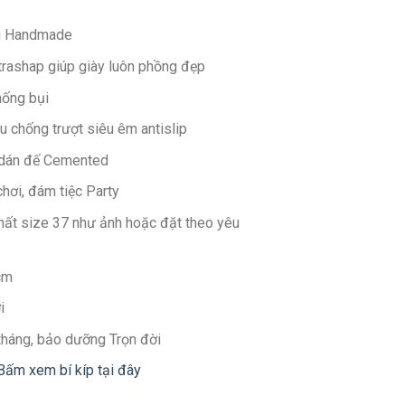
g Handmade
ltrashap giúp giày luôn phồng đẹp
hống bụi
u chống trượt siêu êm antislip
 dán đế Cemented
chơi, đám tiệc Party
nhất size 37 như ảnh hoặc đặt theo yêu
cm
i
 tháng, bảo dưỡng Trọn đời
Bấm xem bí kíp tại đây