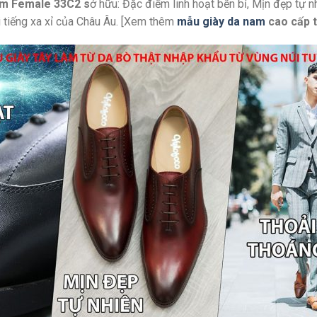
xám Female 33C2 s
ở hữu: Đặc điểm linh hoạt bền bỉ, Mịn đẹp tự n
i tiếng xa xỉ của Châu Âu. [Xem thêm
mẫu giày da nam
cao cấp 