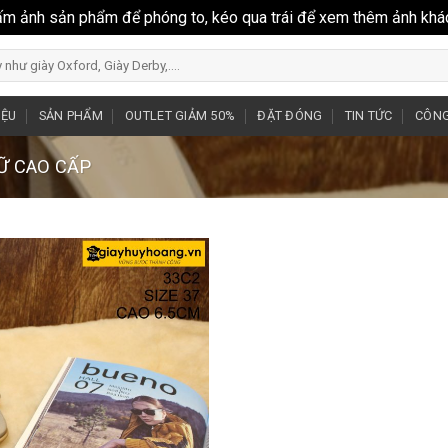
ấm ảnh sản phẩm để phóng to, kéo qua trái để xem thêm ảnh khá
IỆU
SẢN PHẨM
OUTLET GIẢM 50%
ĐẶT ĐÓNG
TIN TỨC
CÔNG
NỮ CAO CẤP