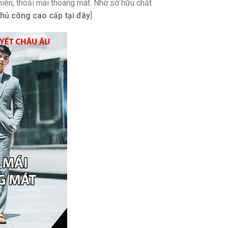
hiên, thoải mái thoáng mát. Nhờ sở hữu chất
thủ công cao cấp
tại đây
]