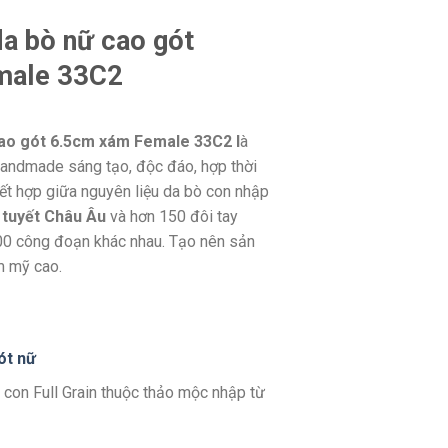
da bò nữ cao gót
male 33C2
cao gót 6.5cm xám Female 33C2 l
à
Handmade sáng tạo, độc đáo, hợp thời
Kết hợp giữa nguyên liệu da bò con nhập
 tuyết Châu Âu
và hơn 150 đôi tay
00 công đoạn khác nhau. Tạo nên sản
m mỹ cao.
ót nữ
 con Full Grain thuộc thảo mộc nhập từ