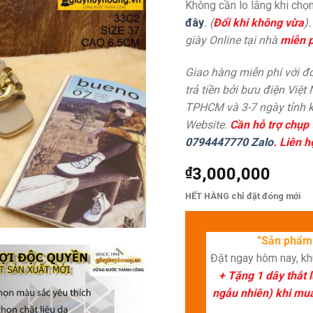
Không cần lo lắng khi chọn
đây
. (
Đổi khi không vừa
)
giày Online tại nhà
miễn p
Giao hàng miễn phí với đơ
trả tiền bởi bưu điện Việt
TPHCM và 3-7 ngày tỉnh k
Website.
Cần hỗ trợ chụp 
0794447770 Zalo
. Liên h
₫
3,000,000
HẾT HÀNG chỉ đặt đóng mới
"Sản phẩm 
Đặt ngay hôm nay, k
+ Tặng 1 dây thắt 
ngẫu nhiên) khi mua 