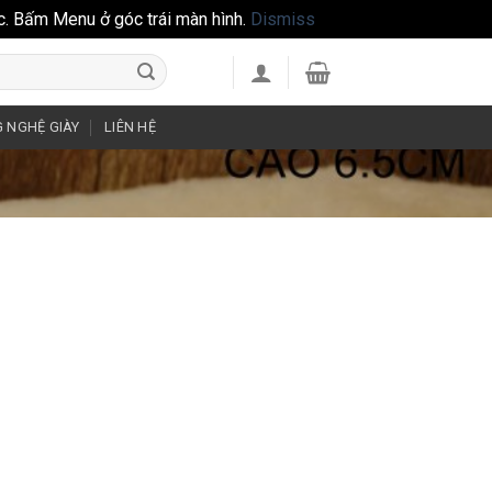
c. Bấm Menu ở góc trái màn hình.
Dismiss
 NGHỆ GIÀY
LIÊN HỆ