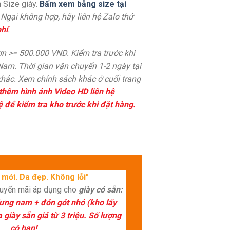
 Size giày.
Bấm xem bảng size tại
. Ngại không hợp, hãy liên hệ Zalo thử
hí
.
n >= 500.000 VND. Kiểm tra trước khi
 Nam. Thời gian vận chuyển 1-2 ngày tại
hác. Xem chính sách khác ở cuối trang
thêm hình ảnh Video HD liên hệ
ệ để kiểm tra kho trước khi đặt hàng.
mới. Da đẹp. Không lỗi"
huyến mãi áp dụng cho
giày có sẵn:
lưng nam + đón gót nhỏ (kho lấy
giày sẵn giá từ 3 triệu. Số lượng
có hạn!