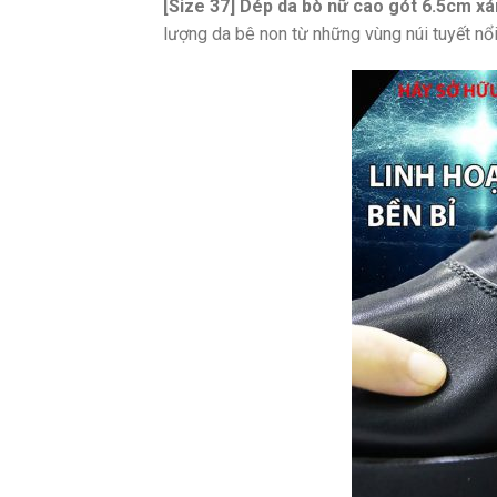
[Size 37] Dép da bò nữ cao gót 6.5cm 
lượng da bê non từ những vùng núi tuyết nổ