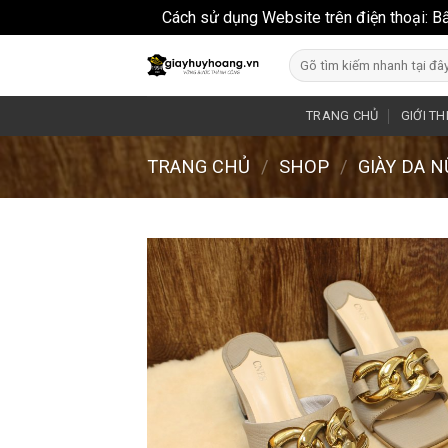
Cách sử dụng Website trên điện thoại: B
Skip
Search
to
for:
content
TRANG CHỦ
GIỚI TH
TRANG CHỦ
/
SHOP
/
GIÀY DA 