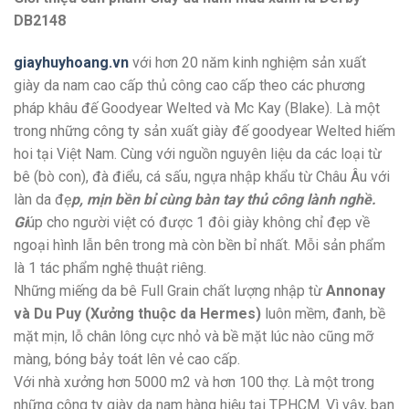
DB2148
giayhuyhoang.vn
với hơn 20 năm kinh nghiệm sản xuất
giày da nam cao cấp thủ công cao cấp theo các phương
pháp khâu đế Goodyear Welted và Mc Kay (Blake). Là một
trong những công ty sản xuất giày đế goodyear Welted hiếm
hoi tại Việt Nam. Cùng với nguồn nguyên liệu da các loại từ
bê (bò con), đà điểu, cá sấu, ngựa nhập khẩu từ Châu Âu với
làn da đẹ
p, mịn bền bỉ cùng bàn tay thủ công lành nghề.
Gi
úp cho người việt có được 1 đôi giày không chỉ đẹp về
ngoại hình lẫn bên trong mà còn bền bỉ nhất. Mỗi sản phẩm
là 1 tác phẩm nghệ thuật riêng.
Những miếng da bê Full Grain chất lượng nhập từ
Annonay
và Du Puy (Xưởng thuộc da Hermes)
luôn mềm, đanh, bề
mặt mịn, lỗ chân lông cực nhỏ và bề mặt lúc nào cũng mỡ
màng, bóng bảy toát lên vẻ cao cấp.
Với nhà xưởng hơn 5000 m2 và hơn 100 thợ. Là một trong
những công ty giày da nam hàng hiệu tại TPHCM. Vì vậy, bạn