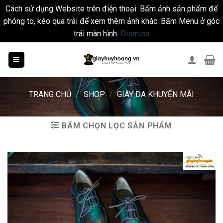
Cách sử dụng Website trên điện thoại: Bấm ảnh sản phẩm để
phóng to, kéo qua trái để xem thêm ảnh khác. Bấm Menu ở góc
trái màn hình.
Dismiss
Skip
to
content
TRANG CHỦ
/
SHOP
/
GIÀY DA KHUYẾN MÃI
BẤM CHỌN LỌC SẢN PHẨM