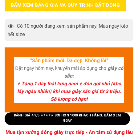
BẤM XEM BẢNG GIÁ VÀ QUY TRÌNH ĐẶT ĐÓNG
Có
10
người đang xem sản phẩm này. Mua ngay kẻo
hết size
"Sản phẩm mới. Da đẹp. Không lỗi"
Đặt ngay hôm nay, khuyến mãi áp dụng cho
giày có
sẵn:
+ Tặng 1 dây thắt lưng nam + đón gót nhỏ (kho
lấy ngẫu nhiên) khi mua giày sẵn giá từ 3 triệu.
Số lượng có hạn!
ĐÁNH GIÁ 4.9/5 ⭐⭐⭐⭐⭐ BỞI HƠN 1000 KHÁCH HÀNG. BẤM XEM
NGAY
Mua tận xưởng đóng giày trực tiếp - An tâm sử dụng lâu