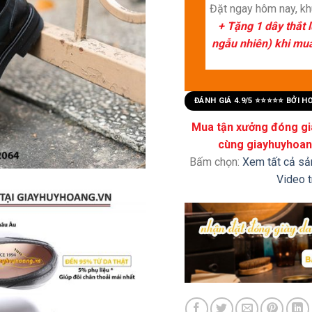
Đặt ngay hôm nay, k
+ Tặng 1 dây thắt 
ngẫu nhiên) khi mua 
ĐÁNH GIÁ 4.9/5 ⭐⭐⭐⭐⭐ BỞI 
Mua tận xưởng đóng già
cùng giayhuyhoang
Bấm chọn:
Xem tất cả s
Video 