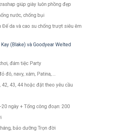
ltrashap giúp giày luôn phồng đẹp
hống nước, chống bụi
 Đế da và cao su chống trượt siêu êm
 Kay (Blake) và Goodyear Welted
chơi, đám tiệc Party
đỏ đô, navy, xám, Patina,….
1, 42, 43, 44 hoặc đặt theo yêu cầu
14-20 ngày + Tổng công đoạn: 200
i
 tháng, bảo dưỡng Trọn đời