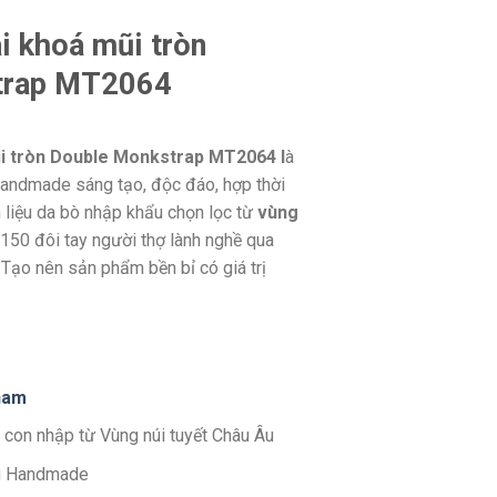
i khoá mũi tròn
trap MT2064
ũi tròn Double Monkstrap MT2064 l
à
Handmade sáng tạo, độc đáo, hợp thời
 liệu da bò nhập khẩu chọn lọc từ
vùng
150 đôi tay người thợ lành nghề qua
Tạo nên sản phẩm bền bỉ có giá trị
nam
 con nhập từ Vùng núi tuyết Châu Âu
g Handmade