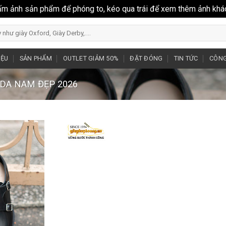
ấm ảnh sản phẩm để phóng to, kéo qua trái để xem thêm ảnh khá
IỆU
SẢN PHẨM
OUTLET GIẢM 50%
ĐẶT ĐÓNG
TIN TỨC
CÔNG
 DA NAM ĐẸP 2026