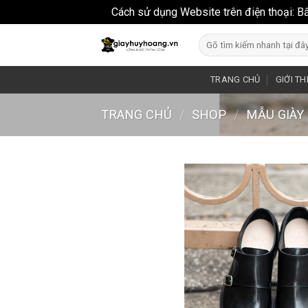
Cách sử dụng Website trên điện thoại: B
Skip
Search
to
for:
content
TRANG CHỦ
GIỚI TH
TRANG CHỦ
/
SHOP
/
MẪU GIÀY