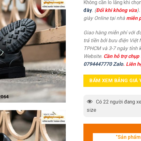
Không cần lo lắng khi chọn
đây
. (
Đổi khi không vừa
)
giày Online tại nhà
miễn p
Giao hàng miễn phí với đơ
trả tiền bởi bưu điện Việt
TPHCM và 3-7 ngày tỉnh k
Website.
Cần hỗ trợ chụp 
0794447770 Zalo
. Liên h
BẤM XEM BẢNG GIÁ 
Có
22
người đang xe
size
"Sản phẩm 