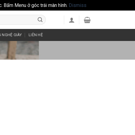
c. Bấm Menu ở góc trái màn hình.
Dismiss
 NGHỆ GIÀY
LIÊN HỆ