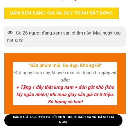
BẤM XEM BẢNG GIÁ VÀ QUY TRÌNH ĐẶT ĐÓNG
Có
26
người đang xem sản phẩm này. Mua ngay kẻo
hết size
"Sản phẩm mới. Da đẹp. Không lỗi"
Đặt ngay hôm nay, khuyến mãi áp dụng cho
giày có
sẵn:
+ Tặng 1 dây thắt lưng nam + đón gót nhỏ (kho
lấy ngẫu nhiên) khi mua giày sẵn giá từ 3 triệu.
Số lượng có hạn!
ĐÁNH GIÁ 4.9/5 ⭐⭐⭐⭐⭐ BỞI HƠN 1000 KHÁCH HÀNG. BẤM XEM
NGAY