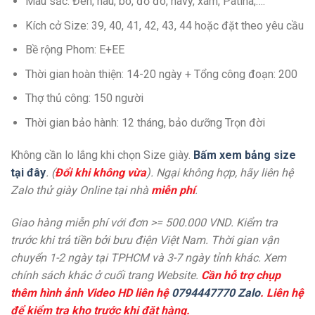
Màu sắc: Đen, nâu, bò, đỏ đô, navy, xám, Patina,….
Kích cở Size: 39, 40, 41, 42, 43, 44 hoặc đặt theo yêu cầu
Bề rộng Phom: E+EE
Thời gian hoàn thiện: 14-20 ngày + Tổng công đoạn: 200
Thợ thủ công: 150 người
Thời gian bảo hành: 12 tháng, bảo dưỡng Trọn đời
Không cần lo lắng khi chọn Size giày.
Bấm xem bảng size
tại đây
. (
Đổi khi không vừa
). Ngại không hợp, hãy liên hệ
Zalo thử giày Online tại nhà
miễn phí
.
Giao hàng miễn phí với đơn >= 500.000 VND. Kiểm tra
trước khi trả tiền bởi bưu điện Việt Nam. Thời gian vận
chuyển 1-2 ngày tại TPHCM và 3-7 ngày tỉnh khác. Xem
chính sách khác ở cuối trang Website.
Cần hỗ trợ chụp
thêm hình ảnh Video HD liên hệ
0794447770 Zalo
. Liên hệ
để kiểm tra kho trước khi đặt hàng.