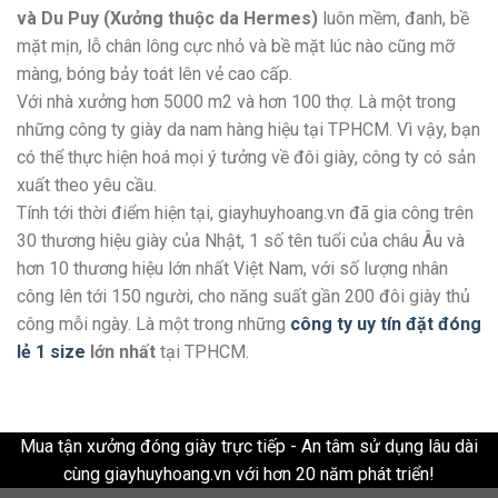
và Du Puy (Xưởng thuộc da Hermes)
luôn mềm, đanh, bề
mặt mịn, lỗ chân lông cực nhỏ và bề mặt lúc nào cũng mỡ
màng, bóng bảy toát lên vẻ cao cấp.
Với nhà xưởng hơn 5000 m2 và hơn 100 thợ. Là một trong
những công ty giày da nam hàng hiệu tại TPHCM. Vì vậy, bạn
có thể thực hiện hoá mọi ý tưởng về đôi giày, công ty có sản
xuất theo yêu cầu.
Tính tới thời điểm hiện tại, giayhuyhoang.vn đã gia công trên
30 thương hiệu giày của Nhật, 1 số tên tuổi của châu Âu và
hơn 10 thương hiệu lớn nhất Việt Nam, với số lượng nhân
công lên tới 150 người, cho năng suất gần 200 đôi giày thủ
công mỗi ngày. Là một trong những
công ty uy tín đặt đóng
lẻ 1 size
lớn nhất
tại TPHCM.
Mua tận xưởng đóng giày trực tiếp - An tâm sử dụng lâu dài
cùng giayhuyhoang.vn với hơn 20 năm phát triển!