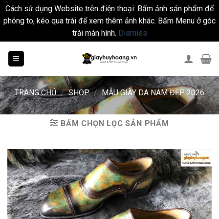
Cách sử dụng Website trên điện thoại: Bấm ảnh sản phẩm để
phóng to, kéo qua trái để xem thêm ảnh khác. Bấm Menu ở góc
trái màn hình.
Dismiss
Skip
to
content
TRANG CHỦ
/
SHOP
/
MẪU GIÀY DA NAM ĐẸP 2026
BẤM CHỌN LỌC SẢN PHẨM