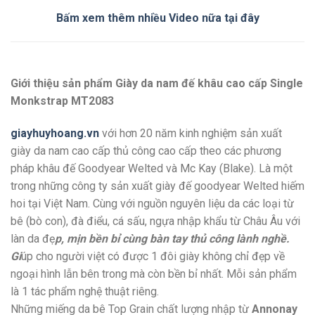
Bấm xem thêm nhiều Video nữa tại đây
Giới thiệu sản phẩm Giày da nam đế khâu cao cấp Single
Monkstrap MT2083
giayhuyhoang.vn
với hơn 20 năm kinh nghiệm sản xuất
giày da nam cao cấp thủ công cao cấp theo các phương
pháp khâu đế Goodyear Welted và Mc Kay (Blake). Là một
trong những công ty sản xuất giày đế goodyear Welted hiếm
hoi tại Việt Nam. Cùng với nguồn nguyên liệu da các loại từ
bê (bò con), đà điểu, cá sấu, ngựa nhập khẩu từ Châu Âu với
làn da đẹ
p, mịn bền bỉ cùng bàn tay thủ công lành nghề.
Gi
úp cho người việt có được 1 đôi giày không chỉ đẹp về
ngoại hình lẫn bên trong mà còn bền bỉ nhất. Mỗi sản phẩm
là 1 tác phẩm nghệ thuật riêng.
Những miếng da bê Top Grain chất lượng nhập từ
Annonay