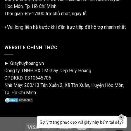
Hóc Môn, Tp. Hồ Chí Minh
Thời gian: 8h-17h00 trừ chủ nhật, ngày lễ
+Vui lòng liên hệ trước khi đến trực tiếp để hỗ trợ nhanh nhất
WEBSITE CHÍNH THỨC
► Giayhuyhoang.vn
Công ty TNHH SX TM Giày Dép Huy Hoàng
GPDKKD: 0310645706
Nhà Máy: 200/13 Tân Xuân 2, Xã Tân Xuân, Huyện Hóc Môn,
Tp. Hồ Chí Minh
×
Gợi ý trang phục đẹp với giày này bấm tại đây?