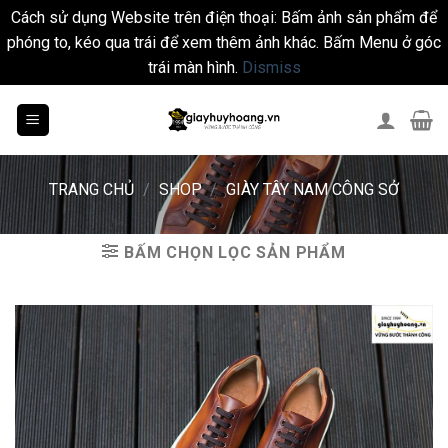
Cách sử dụng Website trên điện thoại: Bấm ảnh sản phẩm để
phóng to, kéo qua trái để xem thêm ảnh khác. Bấm Menu ở góc
trái màn hình.
Dismiss
Skip
to
content
TRANG CHỦ
/
SHOP
/
GIÀY TÂY NAM CÔNG SỞ
BẤM CHỌN LỌC SẢN PHẨM