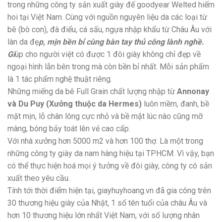
trong những công ty sản xuất giày đế goodyear Welted hiếm
hoi tại Việt Nam. Cùng với nguồn nguyên liệu da các loại từ
bê (bò con), đà điểu, cá sấu, ngựa nhập khẩu từ Châu Âu với
làn da đẹ
p, mịn bền bỉ cùng bàn tay thủ công lành nghề.
Gi
úp cho người việt có được 1 đôi giày không chỉ đẹp về
ngoại hình lẫn bên trong mà còn bền bỉ nhất. Mỗi sản phẩm
là 1 tác phẩm nghệ thuật riêng.
Những miếng da bê Full Grain chất lượng nhập từ
Annonay
và Du Puy (Xưởng thuộc da Hermes)
luôn mềm, đanh, bề
mặt mịn, lỗ chân lông cực nhỏ và bề mặt lúc nào cũng mỡ
màng, bóng bảy toát lên vẻ cao cấp.
Với nhà xưởng hơn 5000 m2 và hơn 100 thợ. Là một trong
những công ty giày da nam hàng hiệu tại TPHCM. Vì vậy, bạn
có thể thực hiện hoá mọi ý tưởng về đôi giày, công ty có sản
xuất theo yêu cầu.
Tính tới thời điểm hiện tại, giayhuyhoang.vn đã gia công trên
30 thương hiệu giày của Nhật, 1 số tên tuổi của châu Âu và
hơn 10 thương hiệu lớn nhất Việt Nam, với số lượng nhân