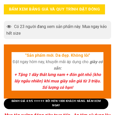
BẤM XEM BẢNG GIÁ VÀ QUY TRÌNH ĐẶT ĐÓNG
Có
23
người đang xem sản phẩm này. Mua ngay kẻo
hết size
"Sản phẩm mới. Da đẹp. Không lỗi"
Đặt ngay hôm nay, khuyến mãi áp dụng cho
giày có
sẵn:
+ Tặng 1 dây thắt lưng nam + đón gót nhỏ (kho
lấy ngẫu nhiên) khi mua giày sẵn giá từ 3 triệu.
Số lượng có hạn!
ĐÁNH GIÁ 4.9/5 ⭐⭐⭐⭐⭐ BỞI HƠN 1000 KHÁCH HÀNG. BẤM XEM
NGAY