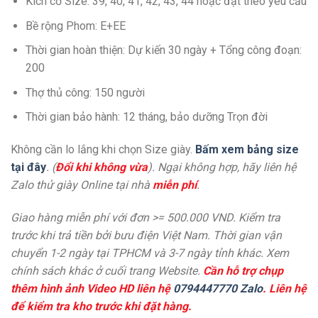
Kích cở Size: 39, 40, 41, 42, 43, 44 hoặc đặt theo yêu cầu
Bề rộng Phom: E+EE
Thời gian hoàn thiện: Dự kiến 30 ngày + Tổng công đoạn:
200
Thợ thủ công: 150 người
Thời gian bảo hành: 12 tháng, bảo dưỡng Trọn đời
Không cần lo lắng khi chọn Size giày.
Bấm xem bảng size
tại đây
. (
Đổi khi không vừa
). Ngại không hợp, hãy liên hệ
Zalo thử giày Online tại nhà
miễn phí
.
Giao hàng miễn phí với đơn >= 500.000 VND. Kiểm tra
trước khi trả tiền bởi bưu điện Việt Nam. Thời gian vận
chuyển 1-2 ngày tại TPHCM và 3-7 ngày tỉnh khác. Xem
chính sách khác ở cuối trang Website.
Cần hỗ trợ chụp
thêm hình ảnh Video HD liên hệ
0794447770 Zalo
. Liên hệ
để kiểm tra kho trước khi đặt hàng.