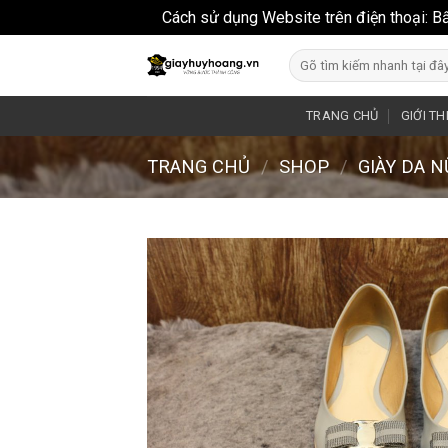
Cách sử dụng Website trên điện thoại: B
Skip
Search
to
for:
content
TRANG CHỦ
GIỚI TH
TRANG CHỦ
/
SHOP
/
GIÀY DA 