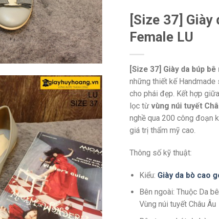
[Size 37] Giày
Female LU
[Size 37] Giày da búp b
những thiết kế Handmade s
cho phái đẹp. Kết hợp giữ
lọc từ
vùng núi tuyết Ch
nghề qua 200 công đoạn k
giá trị thẩm mỹ cao.
Thông số kỹ thuật:
Kiểu:
Giày da bò cao g
Bên ngoài: Thuộc Da bê
Vùng núi tuyết Châu Âu