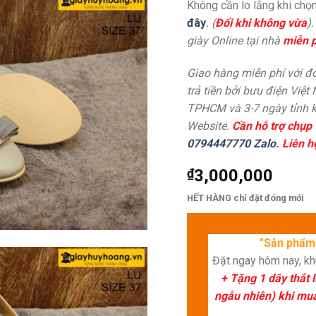
Không cần lo lắng khi chọn
đây
. (
Đổi khi không vừa
)
giày Online tại nhà
miễn p
Giao hàng miễn phí với đơ
trả tiền bởi bưu điện Việt
TPHCM và 3-7 ngày tỉnh k
Website.
Cần hỗ trợ chụp 
0794447770 Zalo
. Liên h
₫
3,000,000
HẾT HÀNG chỉ đặt đóng mới
"Sản phẩm 
Đặt ngay hôm nay, k
+ Tặng 1 dây thắt 
ngẫu nhiên) khi mua 