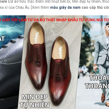
male LU s
ở hữu: Đặc điểm linh hoạt bền bỉ, Mịn đẹp tự nhiên, th
g xa xỉ của Châu Âu. [Xem thêm
mẫu giày da nam
cao cấp thủ cô