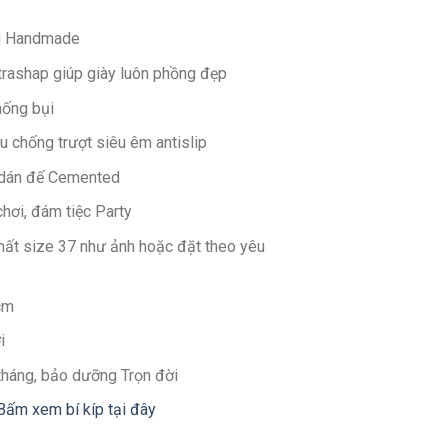
g Handmade
ltrashap giúp giày luôn phồng đẹp
hống bụi
u chống trượt siêu êm antislip
 dán đế Cemented
chơi, đám tiệc Party
nhất size 37 như ảnh hoặc đặt theo yêu
cm
i
 tháng, bảo dưỡng Trọn đời
Bấm xem bí kíp tại đây