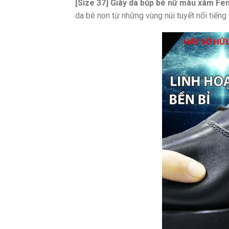
[Size 37] Giày da búp bê nữ màu xám Fe
da bê non từ những vùng núi tuyết nổi tiến