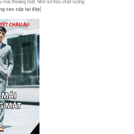
oải mái thoáng mát. Nhờ sở hữu chất lượng
ng cao cấp
tại đây
]