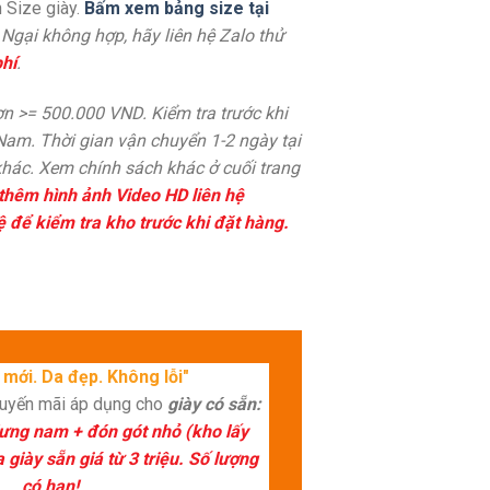
 Size giày.
Bấm xem bảng size tại
. Ngại không hợp, hãy liên hệ Zalo thử
hí
.
n >= 500.000 VND. Kiểm tra trước khi
 Nam. Thời gian vận chuyển 1-2 ngày tại
hác. Xem chính sách khác ở cuối trang
thêm hình ảnh Video HD liên hệ
ệ để kiểm tra kho trước khi đặt hàng.
mới. Da đẹp. Không lỗi"
huyến mãi áp dụng cho
giày có sẵn:
lưng nam + đón gót nhỏ (kho lấy
giày sẵn giá từ 3 triệu. Số lượng
có hạn!