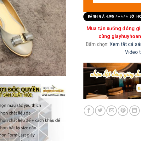
ĐÁNH GIÁ 4.9/5 ⭐⭐⭐⭐⭐ BỞI 
Mua tận xưởng đóng già
cùng giayhuyhoang
Bấm chọn:
Xem tất cả s
Video 