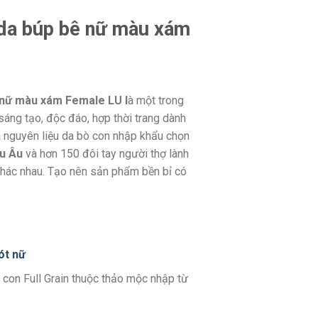
 da búp bê nữ màu xám
ê nữ màu xám Female LU l
à một trong
áng tạo, độc đáo, hợp thời trang dành
a nguyên liệu da bò con nhập khẩu chọn
âu Âu
và hơn 150 đôi tay người thợ lành
hác nhau. Tạo nên sản phẩm bền bỉ có
ót nữ
 con Full Grain thuộc thảo mộc nhập từ