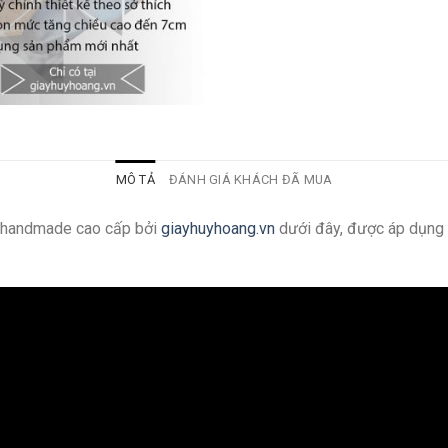
MÔ TẢ
ĐÁNH GIÁ KHÁCH ĐÃ MUA
g handmade cao cấp bởi
giayhuyhoang.vn
dưới đây, được áp dụng 