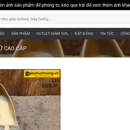
ấm ảnh sản phẩm để phóng to, kéo qua trái để xem thêm ảnh khá
IỆU
SẢN PHẨM
OUTLET GIẢM 50%
ĐẶT ĐÓNG
TIN TỨC
CÔNG
NỮ CAO CẤP