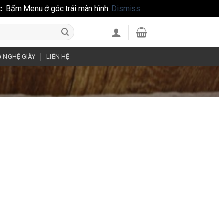
c. Bấm Menu ở góc trái màn hình.
Dismiss
 NGHỆ GIÀY
LIÊN HỆ