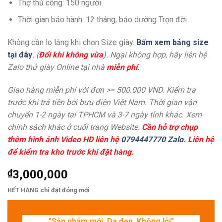
Thợ thủ công: 150 người
Thời gian bảo hành: 12 tháng, bảo dưỡng Trọn đời
Không cần lo lắng khi chọn Size giày.
Bấm xem bảng size
tại đây
. (
Đổi khi không vừa
). Ngại không hợp, hãy liên hệ
Zalo thử giày Online tại nhà
miễn phí
.
Giao hàng miễn phí với đơn >= 500.000 VND. Kiểm tra
trước khi trả tiền bởi bưu điện Việt Nam. Thời gian vận
chuyển 1-2 ngày tại TPHCM và 3-7 ngày tỉnh khác. Xem
chính sách khác ở cuối trang Website.
Cần hỗ trợ chụp
thêm hình ảnh Video HD liên hệ
0794447770 Zalo
. Liên hệ
để kiểm tra kho trước khi đặt hàng.
₫
3,000,000
HẾT HÀNG chỉ đặt đóng mới
"Sản phẩm mới. Da đẹp. Không lỗi"