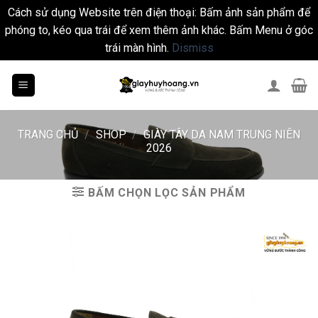
Cách sử dụng Website trên điện thoại: Bấm ảnh sản phẩm để
phóng to, kéo qua trái để xem thêm ảnh khác. Bấm Menu ở góc
trái màn hình.
Dismiss
Skip
to
content
TRANG CHỦ
/
SHOP
/
GIÀY TÂY DA NAM TRUNG NIÊN
2026
BẤM CHỌN LỌC SẢN PHẨM