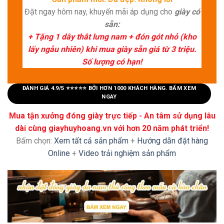
Đặt ngay hôm nay, khuyến mãi áp dụng cho
giày có
sẵn:
+ Tặng 1 dây thắt lưng nam + đón gót nhỏ (kho
lấy ngẫu nhiên) khi mua giày sẵn giá từ 3 triệu.
Số lượng có hạn!
ĐÁNH GIÁ 4.9/5 ⭐⭐⭐⭐⭐ BỞI HƠN 1000 KHÁCH HÀNG. BẤM XEM
NGAY
Mua tận xưởng đóng giày trực tiếp - An tâm sử dụng lâu
dài cùng giayhuyhoang.vn với hơn 20 năm phát triển!
Bấm chọn:
Xem tất cả sản phẩm
+
Hướng dẫn đặt hàng
Online
+
Video trải nghiệm sản phẩm