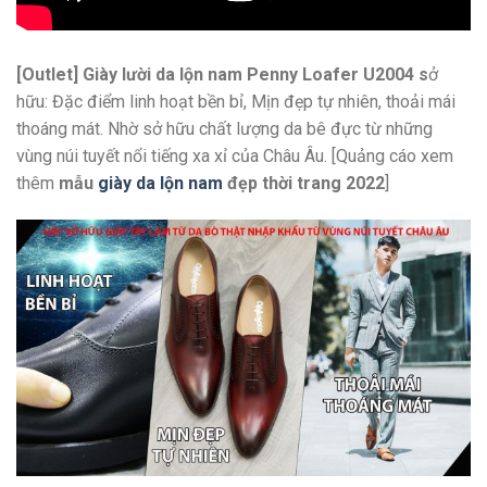
[Outlet] Giày lười da lộn nam Penny Loafer U2004 s
ở
hữu: Đặc điểm linh hoạt bền bỉ, Mịn đẹp tự nhiên, thoải mái
thoáng mát. Nhờ sở hữu chất lượng da bê đực từ những
vùng núi tuyết nổi tiếng xa xỉ của Châu Âu. [Quảng cáo xem
thêm
mẫu
giày da lộn nam
đẹp thời trang 2022
]