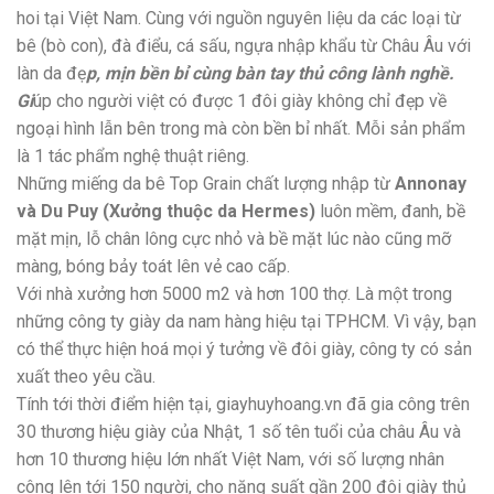
hoi tại Việt Nam. Cùng với nguồn nguyên liệu da các loại từ
bê (bò con), đà điểu, cá sấu, ngựa nhập khẩu từ Châu Âu với
làn da đẹ
p, mịn bền bỉ cùng bàn tay thủ công lành nghề.
Gi
úp cho người việt có được 1 đôi giày không chỉ đẹp về
ngoại hình lẫn bên trong mà còn bền bỉ nhất. Mỗi sản phẩm
là 1 tác phẩm nghệ thuật riêng.
Những miếng da bê Top Grain chất lượng nhập từ
Annonay
và Du Puy (Xưởng thuộc da Hermes)
luôn mềm, đanh, bề
mặt mịn, lỗ chân lông cực nhỏ và bề mặt lúc nào cũng mỡ
màng, bóng bảy toát lên vẻ cao cấp.
Với nhà xưởng hơn 5000 m2 và hơn 100 thợ. Là một trong
những công ty giày da nam hàng hiệu tại TPHCM. Vì vậy, bạn
có thể thực hiện hoá mọi ý tưởng về đôi giày, công ty có sản
xuất theo yêu cầu.
Tính tới thời điểm hiện tại, giayhuyhoang.vn đã gia công trên
30 thương hiệu giày của Nhật, 1 số tên tuổi của châu Âu và
hơn 10 thương hiệu lớn nhất Việt Nam, với số lượng nhân
công lên tới 150 người, cho năng suất gần 200 đôi giày thủ