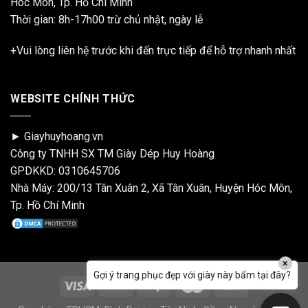
Hóc Môn, Tp. Hồ Chí Minh
Thời gian: 8h-17h00 trừ chủ nhật, ngày lễ
+Vui lòng liên hệ trước khi đến trực tiếp để hỗ trợ nhanh nhất
WEBSITE CHÍNH THỨC
► Giayhuyhoang.vn
Công ty TNHH SX TM Giày Dép Huy Hoàng
GPDKKD: 0310645706
Nhà Máy: 200/13 Tân Xuân 2, Xã Tân Xuân, Huyện Hóc Môn,
Tp. Hồ Chí Minh
×
Gợi ý trang phục đẹp với giày này bấm tại đây?