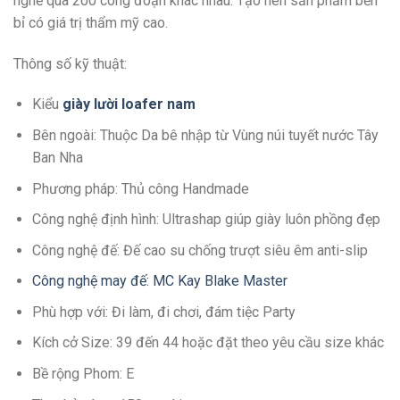
nghề qua 200 công đoạn khác nhau. Tạo nên sản phẩm bền
bỉ có giá trị thẩm mỹ cao.
Thông số kỹ thuật:
Kiểu
giày lười loafer nam
Bên ngoài: Thuộc Da bê nhập từ Vùng núi tuyết nước Tây
Ban Nha
Phương pháp: Thủ công Handmade
Công nghệ định hình: Ultrashap giúp giày luôn phồng đẹp
Công nghệ đế: Đế cao su chống trượt siêu êm anti-slip
Công nghệ may đế: MC Kay Blake Master
Phù hợp với: Đi làm, đi chơi, đám tiệc Party
Kích cở Size: 39 đến 44 hoặc đặt theo yêu cầu size khác
Bề rộng Phom: E