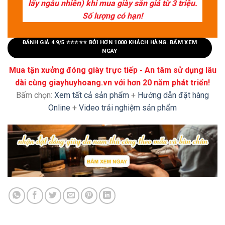
lấy ngẫu nhiên) khi mua giày sẵn giá từ 3 triệu.
Số lượng có hạn!
ĐÁNH GIÁ 4.9/5 ⭐⭐⭐⭐⭐ BỞI HƠN 1000 KHÁCH HÀNG. BẤM XEM
NGAY
Mua tận xưởng đóng giày trực tiếp - An tâm sử dụng lâu
dài cùng giayhuyhoang.vn với hơn 20 năm phát triển!
Bấm chọn:
Xem tất cả sản phẩm
+
Hướng dẫn đặt hàng
Online
+
Video trải nghiệm sản phẩm