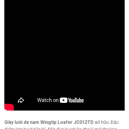
Giày lười da nam Wingtip Loafer JC012TD s
ở hữu: Đặc