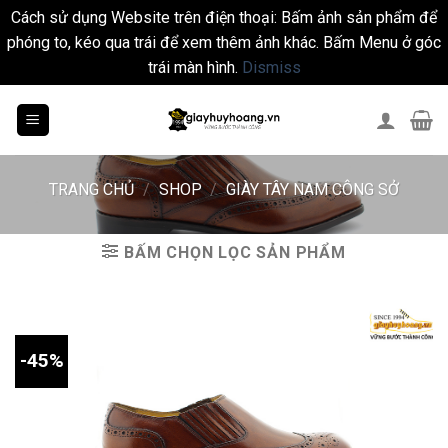
Cách sử dụng Website trên điện thoại: Bấm ảnh sản phẩm để
phóng to, kéo qua trái để xem thêm ảnh khác. Bấm Menu ở góc
trái màn hình.
Dismiss
Skip
to
content
TRANG CHỦ
/
SHOP
/
GIÀY TÂY NAM CÔNG SỞ
BẤM CHỌN LỌC SẢN PHẨM
-45%