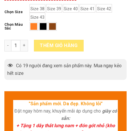
Size 38
Size 39
Size 40
Size 41
Size 42
Chọn Size
Size 43
Chọn Màu
Sắc
Giày lười da nam Wingtip Loafer JC012TD quantity
THÊM GIỎ HÀNG
Có
19
người đang xem sản phẩm này. Mua ngay kẻo
hết size
"Sản phẩm mới. Da đẹp. Không lỗi"
Đặt ngay hôm nay, khuyến mãi áp dụng cho
giày có
sẵn:
+ Tặng 1 dây thắt lưng nam + đón gót nhỏ (kho