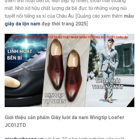
điểm linh hoạt bền bỉ, Mịn đẹp tự nhiên, thoải mái thoáng
mát. Nhờ sở hữu chất lượng da bê đực từ những vùng núi
tuyết nổi tiếng xa xỉ của Châu Âu. [Quảng cáo xem thêm
mẫu
giày da lộn nam
đẹp thời trang 2025
]
Giới thiệu sản phẩm Giày lười da nam Wingtip Loafer
JC012TD