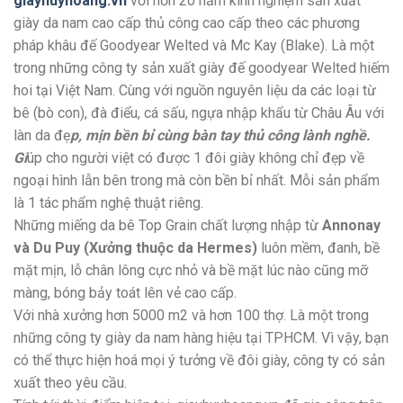
giayhuyhoang.vn
với hơn 20 năm kinh nghiệm sản xuất
giày da nam cao cấp thủ công cao cấp theo các phương
pháp khâu đế Goodyear Welted và Mc Kay (Blake). Là một
trong những công ty sản xuất giày đế goodyear Welted hiếm
hoi tại Việt Nam. Cùng với nguồn nguyên liệu da các loại từ
bê (bò con), đà điểu, cá sấu, ngựa nhập khẩu từ Châu Âu với
làn da đẹ
p, mịn bền bỉ cùng bàn tay thủ công lành nghề.
Gi
úp cho người việt có được 1 đôi giày không chỉ đẹp về
ngoại hình lẫn bên trong mà còn bền bỉ nhất. Mỗi sản phẩm
là 1 tác phẩm nghệ thuật riêng.
Những miếng da bê Top Grain chất lượng nhập từ
Annonay
và Du Puy (Xưởng thuộc da Hermes)
luôn mềm, đanh, bề
mặt mịn, lỗ chân lông cực nhỏ và bề mặt lúc nào cũng mỡ
màng, bóng bảy toát lên vẻ cao cấp.
Với nhà xưởng hơn 5000 m2 và hơn 100 thợ. Là một trong
những công ty giày da nam hàng hiệu tại TPHCM. Vì vậy, bạn
có thể thực hiện hoá mọi ý tưởng về đôi giày, công ty có sản
xuất theo yêu cầu.