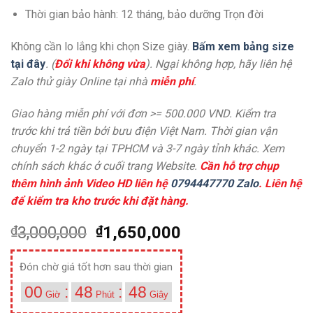
Thời gian bảo hành: 12 tháng, bảo dưỡng Trọn đời
Không cần lo lắng khi chọn Size giày.
Bấm xem bảng size
tại đây
. (
Đổi khi không vừa
). Ngại không hợp, hãy liên hệ
Zalo thử giày Online tại nhà
miễn phí
.
Giao hàng miễn phí với đơn >= 500.000 VND. Kiểm tra
trước khi trả tiền bởi bưu điện Việt Nam. Thời gian vận
chuyển 1-2 ngày tại TPHCM và 3-7 ngày tỉnh khác. Xem
chính sách khác ở cuối trang Website.
Cần hỗ trợ chụp
thêm hình ảnh Video HD liên hệ
0794447770 Zalo
. Liên hệ
để kiểm tra kho trước khi đặt hàng.
₫
3,000,000
₫
1,650,000
Đón chờ giá tốt hơn sau thời gian
00
:
48
:
48
Giờ
Phút
Giây