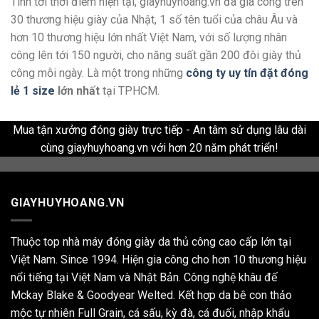
Tính tới thời điểm hiện tại, giayhuyhoang.vn đã gia công trên
30 thương hiệu giày của Nhật, 1 số tên tuổi của châu Âu và
hơn 10 thương hiệu lớn nhất Việt Nam, với số lượng nhân
công lên tới 150 người, cho năng suất gần 200 đôi giày thủ
công mỗi ngày. Là một trong những
công ty uy tín đặt đóng
lẻ 1 size
lớn nhất
tại TPHCM.
Mua tận xưởng đóng giày trực tiếp - An tâm sử dụng lâu dài
cùng giayhuyhoang.vn với hơn 20 năm phát triển!
GIAYHUYHOANG.VN
Thuộc top nhà máy đóng giày da thủ công cao cấp lớn tại
Việt Nam. Since 1994. Hiện gia công cho hơn 10 thương hiệu
nổi tiếng tại Việt Nam và Nhật Bản. Công nghệ khâu đế
Mckay Blake & Goodyear Welted. Kết hợp da bê con thảo
mộc tự nhiên Full Grain, cá sấu, kỳ đà, cá đuối, nhập khẩu