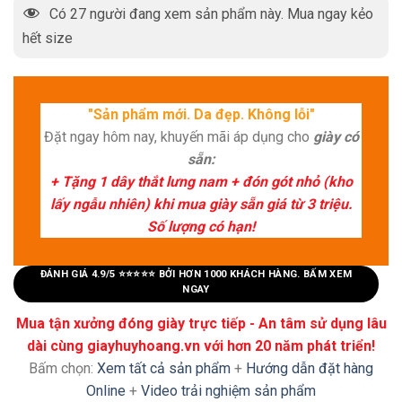
Có
27
người đang xem sản phẩm này. Mua ngay kẻo
hết size
"Sản phẩm mới. Da đẹp. Không lỗi"
Đặt ngay hôm nay, khuyến mãi áp dụng cho
giày có
sẵn:
+ Tặng 1 dây thắt lưng nam + đón gót nhỏ (kho
lấy ngẫu nhiên) khi mua giày sẵn giá từ 3 triệu.
Số lượng có hạn!
ĐÁNH GIÁ 4.9/5 ⭐⭐⭐⭐⭐ BỞI HƠN 1000 KHÁCH HÀNG. BẤM XEM
NGAY
Mua tận xưởng đóng giày trực tiếp - An tâm sử dụng lâu
dài cùng giayhuyhoang.vn với hơn 20 năm phát triển!
Bấm chọn:
Xem tất cả sản phẩm
+
Hướng dẫn đặt hàng
Online
+
Video trải nghiệm sản phẩm