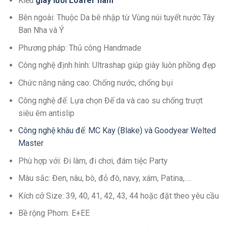
Kiểu
giày lười Loafer nam
Bên ngoài: Thuộc Da bê nhập từ Vùng núi tuyết nước Tây
Ban Nha và Ý
Phương pháp: Thủ công Handmade
Công nghệ định hình: Ultrashap giúp giày luôn phồng đẹp
Chức năng nâng cao: Chống nước, chống bụi
Công nghệ đế: Lựa chọn Đế da và cao su chống trượt
siêu êm antislip
Công nghệ khâu đế: MC Kay (Blake) và Goodyear Welted
Master
Phù hợp với: Đi làm, đi chơi, đám tiệc Party
Màu sắc: Đen, nâu, bò, đỏ đô, navy, xám, Patina,….
Kích cở Size: 39, 40, 41, 42, 43, 44 hoặc đặt theo yêu cầu
Bề rộng Phom: E+EE