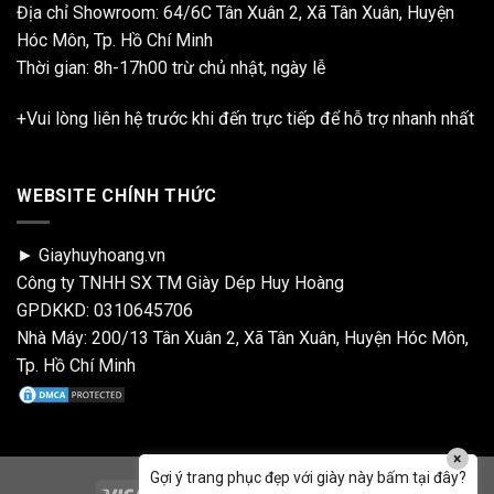
Địa chỉ Showroom: 64/6C Tân Xuân 2, Xã Tân Xuân, Huyện
Hóc Môn, Tp. Hồ Chí Minh
Thời gian: 8h-17h00 trừ chủ nhật, ngày lễ
+Vui lòng liên hệ trước khi đến trực tiếp để hỗ trợ nhanh nhất
WEBSITE CHÍNH THỨC
► Giayhuyhoang.vn
Công ty TNHH SX TM Giày Dép Huy Hoàng
GPDKKD: 0310645706
Nhà Máy: 200/13 Tân Xuân 2, Xã Tân Xuân, Huyện Hóc Môn,
Tp. Hồ Chí Minh
×
Gợi ý trang phục đẹp với giày này bấm tại đây?