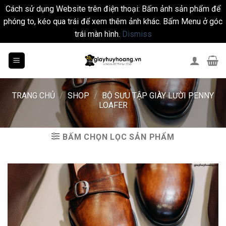
Cách sử dụng Website trên điện thoại: Bấm ảnh sản phẩm để
phóng to, kéo qua trái để xem thêm ảnh khác. Bấm Menu ở góc
trái màn hình.
Dismiss
Skip
to
content
TRANG CHỦ
/
SHOP
/
BỘ SƯU TẬP GIÀY LƯỜI PENNY
LOAFER
BẤM CHỌN LỌC SẢN PHẨM