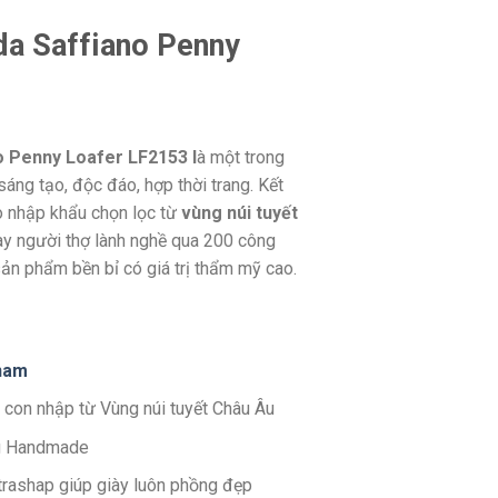
da Saffiano Penny
no Penny Loafer LF2153 l
à một trong
áng tạo, độc đáo, hợp thời trang. Kết
ò nhập khẩu chọn lọc từ
vùng núi tuyết
ay người thợ lành nghề qua 200 công
ản phẩm bền bỉ có giá trị thẩm mỹ cao.
n
am
 con nhập từ Vùng núi tuyết Châu Âu
g Handmade
ltrashap giúp giày luôn phồng đẹp