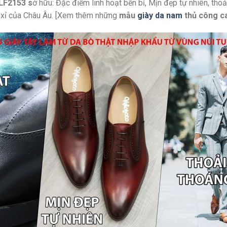
 LF2153 s
ở hữu: Đặc điểm linh hoạt bền bỉ, Mịn đẹp tự nhiên, tho
a xỉ của Châu Âu. [Xem thêm những
mẫu
giày da nam
thủ công c