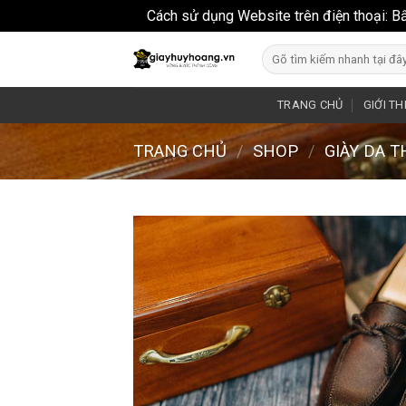
Cách sử dụng Website trên điện thoại: B
Skip
Search
to
for:
content
TRANG CHỦ
GIỚI TH
TRANG CHỦ
/
SHOP
/
GIÀY DA 