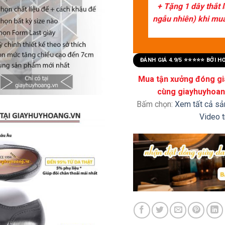
+ Tặng 1 dây thắt 
ngẫu nhiên) khi mua 
ĐÁNH GIÁ 4.9/5 ⭐⭐⭐⭐⭐ BỞI 
Mua tận xưởng đóng già
cùng giayhuyhoang
Bấm chọn:
Xem tất cả s
Video 