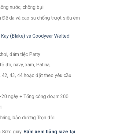
hống nước, chống bụi
 Đế da và cao su chống trượt siêu êm
 Kay (Blake) và Goodyear Welted
chơi, đám tiệc Party
đỏ đô, navy, xám, Patina,….
1, 42, 43, 44 hoặc đặt theo yêu cầu
14-20 ngày + Tổng công đoạn: 200
i
 tháng, bảo dưỡng Trọn đời
 Size giày.
Bấm xem bảng size tại