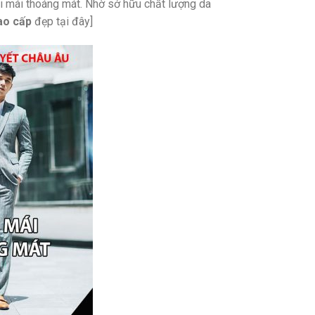
ải mái thoáng mát. Nhờ sở hữu chất lượng da
ao cấp
đẹp tại đây]