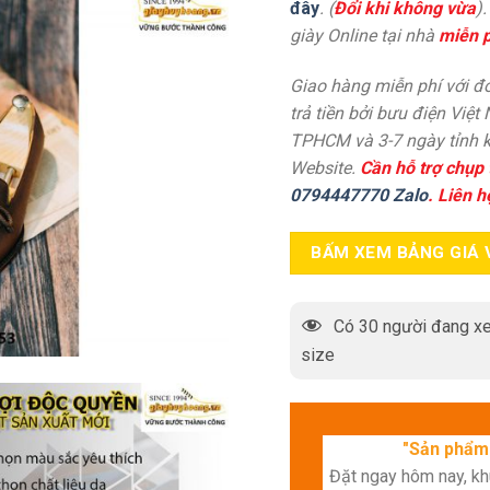
đây
. (
Đổi khi không vừa
)
giày Online tại nhà
miễn p
Giao hàng miễn phí với đơ
trả tiền bởi bưu điện Việt
TPHCM và 3-7 ngày tỉnh k
Website.
Cần hỗ trợ chụp 
0794447770 Zalo
. Liên h
BẤM XEM BẢNG GIÁ 
Có
30
người đang xe
size
"Sản phẩm 
Đặt ngay hôm nay, k