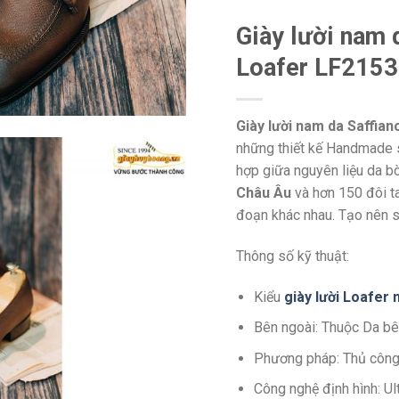
Giày lười nam 
Loafer LF2153
Giày lười nam da Saffia
những thiết kế Handmade s
hợp giữa nguyên liệu da b
Châu Âu
và hơn 150 đôi t
đoạn khác nhau. Tạo nên s
Thông số kỹ thuật:
Kiểu
giày lười Loafer
Bên ngoài: Thuộc Da bê
Phương pháp: Thủ côn
Công nghệ định hình: U