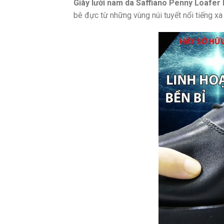
Giày lười nam da Saffiano Penny Loafer
bê đực từ những vùng núi tuyết nổi tiếng x