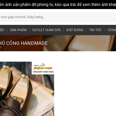
ấm ảnh sản phẩm để phóng to, kéo qua trái để xem thêm ảnh khá
IỆU
SẢN PHẨM
OUTLET GIẢM 50%
ĐẶT ĐÓNG
TIN TỨC
CÔNG
THỦ CÔNG HANDMADE