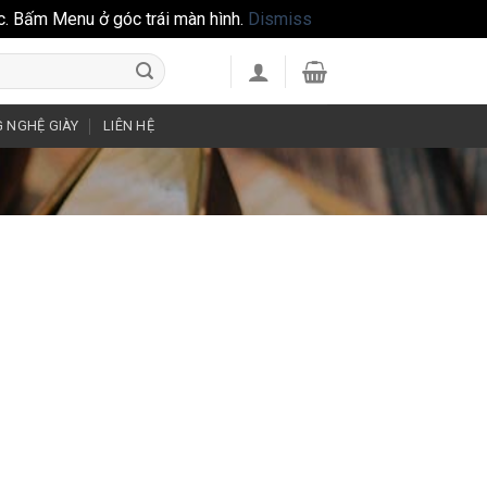
c. Bấm Menu ở góc trái màn hình.
Dismiss
 NGHỆ GIÀY
LIÊN HỆ