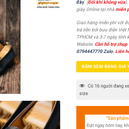
đây
. (
Đổi khi không vừa
)
giày Online tại nhà
miễn p
Giao hàng miễn phí với đơ
trả tiền bởi bưu điện Việt
TPHCM và 3-7 ngày tỉnh k
Website.
Cần hỗ trợ chụp 
0794447770 Zalo
. Liên h
BẤM XEM BẢNG GIÁ 
Có
16
người đang xe
size
"Sản phẩm 
Đặt ngay hôm nay, k