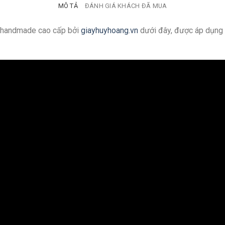
MÔ TẢ
ĐÁNH GIÁ KHÁCH ĐÃ MUA
g handmade cao cấp bởi
giayhuyhoang.vn
dưới đây, được áp dụng 