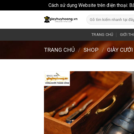
Cách sử dụng Website trên điện thoại: B
Skip
Search
to
for:
content
TRANG CHỦ
GIỚI TH
TRANG CHỦ
/
SHOP
/
GIÀY CƯỚ