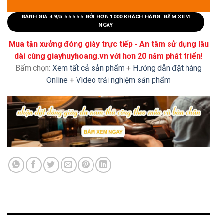
ĐÁNH GIÁ 4.9/5 ⭐⭐⭐⭐⭐ BỞI HƠN 1000 KHÁCH HÀNG. BẤM XEM
NGAY
Mua tận xưởng đóng giày trực tiếp - An tâm sử dụng lâu
dài cùng giayhuyhoang.vn với hơn 20 năm phát triển!
Bấm chọn:
Xem tất cả sản phẩm
+
Hướng dẫn đặt hàng
Online
+
Video trải nghiệm sản phẩm