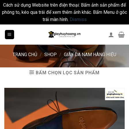
Cách sử dụng Website trên điện thoại: Bấm ảnh sản phẩm để
phóng to, kéo qua trái để xem thêm ảnh khác. Bấm Menu ở góc
trái màn hình.
Dismiss
Skip
to
content
TRANG CHỦ
/
SHOP
/
GIÀY DA NAM HÀNG HIỆU
BẤM CHỌN LỌC SẢN PHẨM