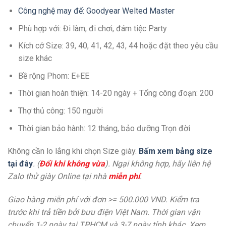
Công nghệ may đế: Goodyear Welted Master
Phù hợp với: Đi làm, đi chơi, đám tiệc Party
Kích cở Size: 39, 40, 41, 42, 43, 44 hoặc đặt theo yêu cầu
size khác
Bề rộng Phom: E+EE
Thời gian hoàn thiện: 14-20 ngày + Tổng công đoạn: 200
Thợ thủ công: 150 người
Thời gian bảo hành: 12 tháng, bảo dưỡng Trọn đời
Không cần lo lắng khi chọn Size giày.
Bấm xem bảng size
tại đây
. (
Đổi khi không vừa
). Ngại không hợp, hãy liên hệ
Zalo thử giày Online tại nhà
miễn phí
.
Giao hàng miễn phí với đơn >= 500.000 VND. Kiểm tra
trước khi trả tiền bởi bưu điện Việt Nam. Thời gian vận
chuyển 1-2 ngày tại TPHCM và 3-7 ngày tỉnh khác. Xem