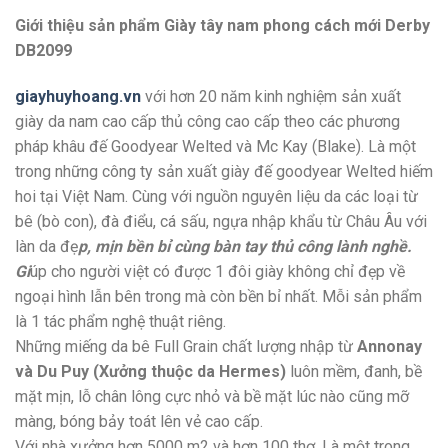
Giới thiệu sản phẩm Giày tây nam phong cách mới Derby
DB2099
giayhuyhoang.vn
với hơn 20 năm kinh nghiệm sản xuất
giày da nam cao cấp thủ công cao cấp theo các phương
pháp khâu đế Goodyear Welted và Mc Kay (Blake). Là một
trong những công ty sản xuất giày đế goodyear Welted hiếm
hoi tại Việt Nam. Cùng với nguồn nguyên liệu da các loại từ
bê (bò con), đà điểu, cá sấu, ngựa nhập khẩu từ Châu Âu với
làn da đẹ
p, mịn bền bỉ cùng bàn tay thủ công lành nghề.
Gi
úp cho người việt có được 1 đôi giày không chỉ đẹp về
ngoại hình lẫn bên trong mà còn bền bỉ nhất. Mỗi sản phẩm
là 1 tác phẩm nghệ thuật riêng.
Những miếng da bê Full Grain chất lượng nhập từ
Annonay
và Du Puy (Xưởng thuộc da Hermes)
luôn mềm, đanh, bề
mặt mịn, lỗ chân lông cực nhỏ và bề mặt lúc nào cũng mỡ
màng, bóng bảy toát lên vẻ cao cấp.
Với nhà xưởng hơn 5000 m2 và hơn 100 thợ. Là một trong