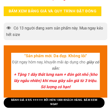
BẤM XEM BẢNG GIÁ VÀ QUY TRÌNH ĐẶT ĐÓNG
Có
13
người đang xem sản phẩm này. Mua ngay kẻo
hết size
"Sản phẩm mới. Da đẹp. Không lỗi"
Đặt ngay hôm nay, khuyến mãi áp dụng cho
giày có
sẵn:
+ Tặng 1 dây thắt lưng nam + đón gót nhỏ (kho
lấy ngẫu nhiên) khi mua giày sẵn giá từ 3 triệu.
Số lượng có hạn!
ĐÁNH GIÁ 4.9/5 ⭐⭐⭐⭐⭐ BỞI HƠN 1000 KHÁCH HÀNG. BẤM XEM
NGAY