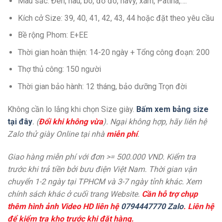
Màu sắc: Đen, nâu, bò, đỏ đô, navy, xám, Patina,….
Kích cở Size: 39, 40, 41, 42, 43, 44 hoặc đặt theo yêu cầu
Bề rộng Phom: E+EE
Thời gian hoàn thiện: 14-20 ngày + Tổng công đoạn: 200
Thợ thủ công: 150 người
Thời gian bảo hành: 12 tháng, bảo dưỡng Trọn đời
Không cần lo lắng khi chọn Size giày.
Bấm xem bảng size
tại đây
. (
Đổi khi không vừa
). Ngại không hợp, hãy liên hệ
Zalo thử giày Online tại nhà
miễn phí
.
Giao hàng miễn phí với đơn >= 500.000 VND. Kiểm tra
trước khi trả tiền bởi bưu điện Việt Nam. Thời gian vận
chuyển 1-2 ngày tại TPHCM và 3-7 ngày tỉnh khác. Xem
chính sách khác ở cuối trang Website.
Cần hỗ trợ chụp
thêm hình ảnh Video HD liên hệ
0794447770 Zalo
. Liên hệ
để kiểm tra kho trước khi đặt hàng.