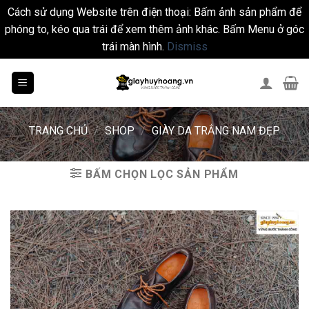
Cách sử dụng Website trên điện thoại: Bấm ảnh sản phẩm để
phóng to, kéo qua trái để xem thêm ảnh khác. Bấm Menu ở góc
trái màn hình.
Dismiss
Skip
to
content
TRANG CHỦ
/
SHOP
/
GIÀY DA TRẮNG NAM ĐẸP
BẤM CHỌN LỌC SẢN PHẨM