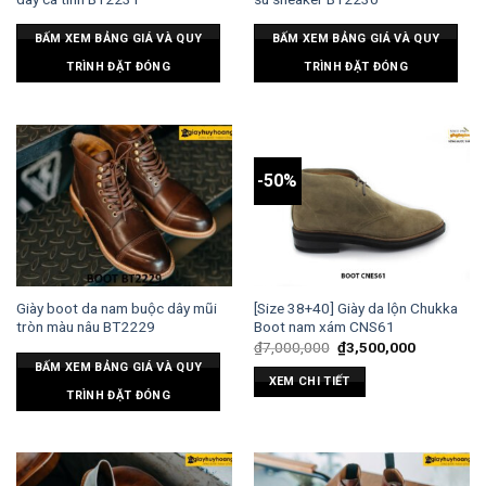
BẤM XEM BẢNG GIÁ VÀ QUY
BẤM XEM BẢNG GIÁ VÀ QUY
TRÌNH ĐẶT ĐÓNG
TRÌNH ĐẶT ĐÓNG
-50%
Giày boot da nam buộc dây mũi
[Size 38+40] Giày da lộn Chukka
tròn màu nâu BT2229
Boot nam xám CNS61
₫
7,000,000
₫
3,500,000
BẤM XEM BẢNG GIÁ VÀ QUY
XEM CHI TIẾT
TRÌNH ĐẶT ĐÓNG