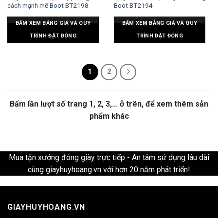
cách mạnh mẽ Boot BT2198
Boot BT2194
BẤM XEM BẢNG GIÁ VÀ QUY
BẤM XEM BẢNG GIÁ VÀ QUY
TRÌNH ĐẶT ĐÓNG
TRÌNH ĐẶT ĐÓNG
1
2
Bấm lần lượt số trang 1, 2, 3,... ở trên, để xem thêm sản
phẩm khác
Mua tận xưởng đóng giày trực tiếp - An tâm sử dụng lâu dài
cùng giayhuyhoang.vn với hơn 20 năm phát triển!
GIAYHUYHOANG.VN