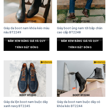
Giày da boot nam khóa kéo màu
Giày boot ủng nam tới bắp chân
nâu BT2249
cao cấp BT2248
BẤM XEM BẢNG GIÁ VÀ QUY
BẤM XEM BẢNG GIÁ VÀ QUY
TRÌNH ĐẶT ĐÓNG
TRÌNH ĐẶT ĐÓNG
Giày da lộn boot nam buộc dây
Giày da boot nam buộc dây có
xanh navy BT2245
khóa kéo BT2244