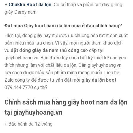
+
Chukka Boot da lộn
:
Có cổ thấp và phần cột dây giống
giày Derby nam.
Đặt mua Giày boot nam da lộn mua ở đâu chính hãng?
Hiện tại, dòng giày này ít được ưu chuộng nên rất ít sản xuất
sẵn nhiều mẫu lựa chọn. Vì vậy, mọi người tham khảo dịch
vụ
đặt đóng giày da nam thủ công
cao cấp tại
giayhuyhoang.vn. Bạn được tùy chọn bất kỳ thiết kế nào yêu
thích nhưng làm với chất liệu da lộn. Đến giayhuyhoang.vn
lựa chọn được mẫu sản phẩm mình mong muốn. Liên hệ
Zalo công ty để được tư vấn đặt mới
giày da lộn boot
079.444.7770 cụ thể.
Chính sách mua hàng giày boot nam da lộn
tại giayhuyhoang.vn
+ Bảo hành da 12 tháng