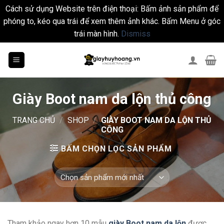
Cách sử dụng Website trên điện thoại: Bấm ảnh sản phẩm để
phóng to, kéo qua trái để xem thêm ảnh khác. Bấm Menu ở góc
trái màn hình.
Dismiss
Skip
to
content
Giày Boot nam da lộn thủ công
TRANG CHỦ
/
SHOP
/
GIÀY BOOT NAM DA LỘN THỦ
CÔNG
BẤM CHỌN LỌC SẢN PHẨM
Tham khảo ngay hơn 10 mẫu
giày Boot nam da lộn
được