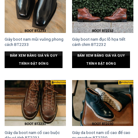
Giày boot nam mũi vuông phong
Giày boot nam đục lỗ họa tiết
cách BT2233
cánh chim BT2232
BẤM XEM BẢNG GIÁ VÀ QUY
BẤM XEM BẢNG GIÁ VÀ QUY
TRÌNH ĐẶT ĐÓNG
TRÌNH ĐẶT ĐÓNG
Giày da boot nam cổ cao buộc
Giày da boot nam cổ cao đế cao
dây cá tính BT2231
su sneaker BT2230