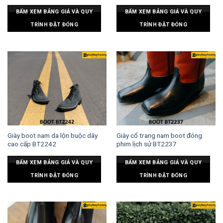
BẤM XEM BẢNG GIÁ VÀ QUY
BẤM XEM BẢNG GIÁ VÀ QUY
TRÌNH ĐẶT ĐÓNG
TRÌNH ĐẶT ĐÓNG
Giày boot nam da lộn buộc dây
Giày cổ trang nam boot đóng
cao cấp BT2242
phim lịch sử BT2237
BẤM XEM BẢNG GIÁ VÀ QUY
BẤM XEM BẢNG GIÁ VÀ QUY
TRÌNH ĐẶT ĐÓNG
TRÌNH ĐẶT ĐÓNG