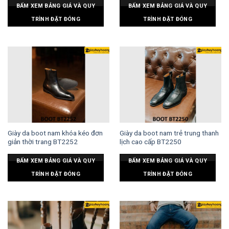
BẤM XEM BẢNG GIÁ VÀ QUY
BẤM XEM BẢNG GIÁ VÀ QUY
TRÌNH ĐẶT ĐÓNG
TRÌNH ĐẶT ĐÓNG
Giày da boot nam khóa kéo đơn
Giày da boot nam trẻ trung thanh
giản thời trang BT2252
lịch cao cấp BT2250
BẤM XEM BẢNG GIÁ VÀ QUY
BẤM XEM BẢNG GIÁ VÀ QUY
TRÌNH ĐẶT ĐÓNG
TRÌNH ĐẶT ĐÓNG