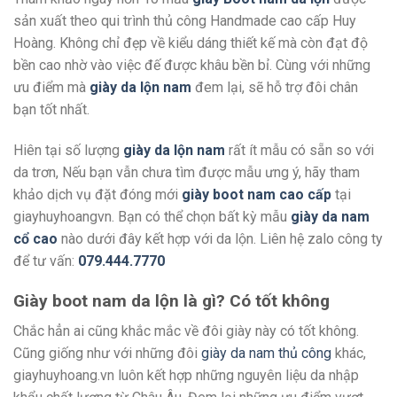
sản xuất theo qui trình thủ công Handmade cao cấp Huy
Hoàng. Không chỉ đẹp về kiểu dáng thiết kế mà còn đạt độ
bền cao nhờ vào việc đế được khâu bền bỉ. Cùng với những
ưu điểm mà
giày da lộn nam
đem lại, sẽ hỗ trợ đôi chân
bạn tốt nhất.
Hiên tại số lượng
giày da lộn nam
rất ít mẫu có sẵn so với
da trơn, Nếu bạn vẫn chưa tìm được mẫu ưng ý, hãy tham
khảo dịch vụ đặt đóng mới
giày boot nam cao cấp
tại
giayhuyhoangvn. Bạn có thể chọn bất kỳ mẫu
giày da nam
cổ cao
nào dưới đây kết hợp với da lộn. Liên hệ zalo công ty
để tư vấn:
079.444.7770
Giày boot nam da lộn là gì? Có tốt không
Chắc hẳn ai cũng khắc mắc về đôi giày này có tốt không.
Cũng giống như với những đôi
giày da nam thủ công
khác,
giayhuyhoang.vn luôn kết hợp những nguyên liệu da nhập