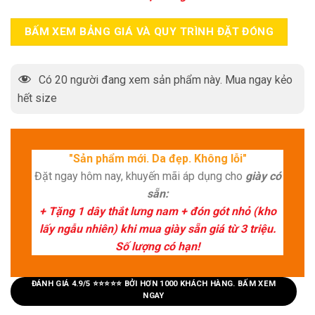
BẤM XEM BẢNG GIÁ VÀ QUY TRÌNH ĐẶT ĐÓNG
Có
20
người đang xem sản phẩm này. Mua ngay kẻo
hết size
"Sản phẩm mới. Da đẹp. Không lỗi"
Đặt ngay hôm nay, khuyến mãi áp dụng cho
giày có
sẵn:
+ Tặng 1 dây thắt lưng nam + đón gót nhỏ (kho
lấy ngẫu nhiên) khi mua giày sẵn giá từ 3 triệu.
Số lượng có hạn!
ĐÁNH GIÁ 4.9/5 ⭐⭐⭐⭐⭐ BỞI HƠN 1000 KHÁCH HÀNG. BẤM XEM
NGAY