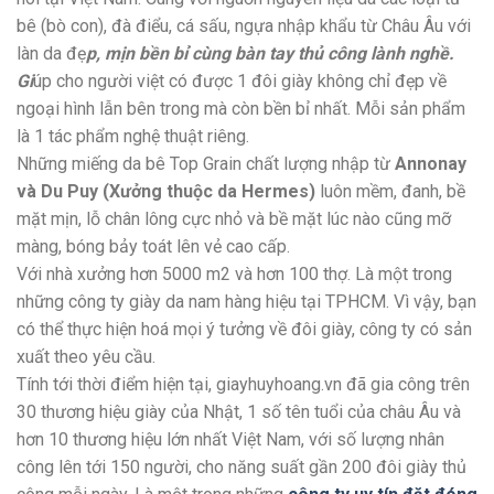
bê (bò con), đà điểu, cá sấu, ngựa nhập khẩu từ Châu Âu với
làn da đẹ
p, mịn bền bỉ cùng bàn tay thủ công lành nghề.
Gi
úp cho người việt có được 1 đôi giày không chỉ đẹp về
ngoại hình lẫn bên trong mà còn bền bỉ nhất. Mỗi sản phẩm
là 1 tác phẩm nghệ thuật riêng.
Những miếng da bê Top Grain chất lượng nhập từ
Annonay
và Du Puy (Xưởng thuộc da Hermes)
luôn mềm, đanh, bề
mặt mịn, lỗ chân lông cực nhỏ và bề mặt lúc nào cũng mỡ
màng, bóng bảy toát lên vẻ cao cấp.
Với nhà xưởng hơn 5000 m2 và hơn 100 thợ. Là một trong
những công ty giày da nam hàng hiệu tại TPHCM. Vì vậy, bạn
có thể thực hiện hoá mọi ý tưởng về đôi giày, công ty có sản
xuất theo yêu cầu.
Tính tới thời điểm hiện tại, giayhuyhoang.vn đã gia công trên
30 thương hiệu giày của Nhật, 1 số tên tuổi của châu Âu và
hơn 10 thương hiệu lớn nhất Việt Nam, với số lượng nhân
công lên tới 150 người, cho năng suất gần 200 đôi giày thủ