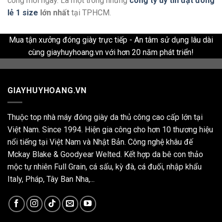
công mỗi ngày. Là một trong những
công ty uy tín đặt đóng
lẻ 1 size
lớn nhất
tại TPHCM.
Mua tận xưởng đóng giày trực tiếp - An tâm sử dụng lâu dài
cùng giayhuyhoang.vn với hơn 20 năm phát triển!
GIAYHUYHOANG.VN
Thuộc top nhà máy đóng giày da thủ công cao cấp lớn tại
Việt Nam. Since 1994. Hiện gia công cho hơn 10 thương hiệu
nổi tiếng tại Việt Nam và Nhật Bản. Công nghệ khâu đế
Mckay Blake & Goodyear Welted. Kết hợp da bê con thảo
mộc tự nhiên Full Grain, cá sấu, kỳ đà, cá đuối, nhập khẩu
Italy, Pháp, Tây Ban Nha,...