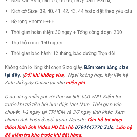
Màu sắc: Đen, nâu, bò, đỏ đô, navy, xám, Patina,….
Kích cở Size: 39, 40, 41, 42, 43, 44 hoặc đặt theo yêu cầu
Bề rộng Phom: E+EE
Thời gian hoàn thiện: 30 ngày + Tổng công đoạn: 200
Thợ thủ công: 150 người
Thời gian bảo hành: 12 tháng, bảo dưỡng Trọn đời
Không cần lo lắng khi chọn Size giày.
Bấm xem bảng size
tại đây
. (
Đổi khi không vừa
). Ngại không hợp, hãy liên hệ
Zalo thử giày Online tại nhà
miễn phí
.
Giao hàng miễn phí với đơn >= 500.000 VND. Kiểm tra
trước khi trả tiền bởi bưu điện Việt Nam. Thời gian vận
chuyển 1-2 ngày tại TPHCM và 3-7 ngày tỉnh khác. Xem
chính sách khác ở cuối trang Website.
Cần hỗ trợ chụp
thêm hình ảnh Video HD liên hệ
0794447770 Zalo
. Liên hệ
để kiểm tra kho trước khi đặt hàng.