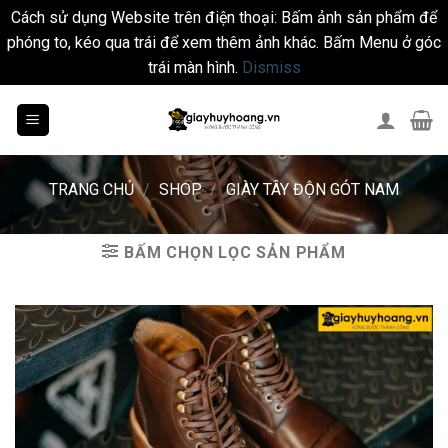
Cách sử dụng Website trên điện thoại: Bấm ảnh sản phẩm để
phóng to, kéo qua trái để xem thêm ảnh khác. Bấm Menu ở góc
trái màn hình.
Dismiss
Skip
to
content
TRANG CHỦ
/
SHOP
/
GIÀY TÂY ĐỘN GÓT NAM
BẤM CHỌN LỌC SẢN PHẨM