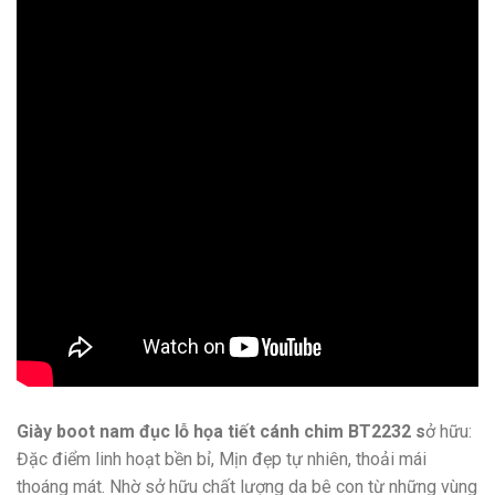
Giày boot nam đục lỗ họa tiết cánh chim BT2232 s
ở hữu:
Đặc điểm linh hoạt bền bỉ, Mịn đẹp tự nhiên, thoải mái
thoáng mát. Nhờ sở hữu chất lượng da bê con từ những vùng