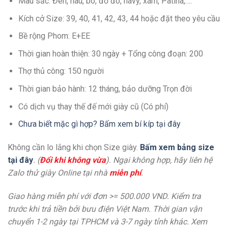
Màu sắc: Đen, nâu, bò, đỏ đô, navy, xám, Patina,….
Kích cở Size: 39, 40, 41, 42, 43, 44 hoặc đặt theo yêu cầu
Bề rộng Phom: E+EE
Thời gian hoàn thiện: 30 ngày + Tổng công đoạn: 200
Thợ thủ công: 150 người
Thời gian bảo hành: 12 tháng, bảo dưỡng Trọn đời
Có dịch vụ thay thế đế mới giày cũ (Có phí)
Chưa biết mặc gì hợp? Bấm xem bí kíp tại đây
Không cần lo lắng khi chọn Size giày.
Bấm xem bảng size
tại đây
. (
Đổi khi không vừa
). Ngại không hợp, hãy liên hệ
Zalo thử giày Online tại nhà
miễn phí
.
Giao hàng miễn phí với đơn >= 500.000 VND. Kiểm tra
trước khi trả tiền bởi bưu điện Việt Nam. Thời gian vận
chuyển 1-2 ngày tại TPHCM và 3-7 ngày tỉnh khác. Xem