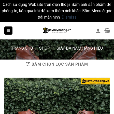
Cách sử dụng Website trên điện thoại: Bấm ảnh sản phẩm để
phóng to, kéo qua trái để xem thêm ảnh khác. Bấm Menu ở góc
trái màn hình.
Dismiss
Skip
to
content
TRANG CHỦ
/
SHOP
/
GIÀY DA NAM HÀNG HIỆU
BẤM CHỌN LỌC SẢN PHẨM