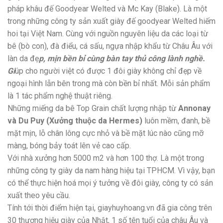
pháp khâu đế Goodyear Welted và Mc Kay (Blake). Là một
trong những công ty sản xuất giày đế goodyear Welted hiếm
hoi tại Việt Nam. Cùng với nguồn nguyên liệu da các loại từ
bê (bò con), đà điểu, cá sấu, ngựa nhập khẩu từ Châu Âu với
làn da đẹ
p, mịn bền bỉ cùng bàn tay thủ công lành nghề.
Gi
úp cho người việt có được 1 đôi giày không chỉ đẹp về
ngoại hình lẫn bên trong mà còn bền bỉ nhất. Mỗi sản phẩm
là 1 tác phẩm nghệ thuật riêng.
Những miếng da bê Top Grain chất lượng nhập từ
Annonay
và Du Puy (Xưởng thuộc da Hermes)
luôn mềm, đanh, bề
mặt mịn, lỗ chân lông cực nhỏ và bề mặt lúc nào cũng mỡ
màng, bóng bảy toát lên vẻ cao cấp.
Với nhà xưởng hơn 5000 m2 và hơn 100 thợ. Là một trong
những công ty giày da nam hàng hiệu tại TPHCM. Vì vậy, bạn
có thể thực hiện hoá mọi ý tưởng về đôi giày, công ty có sản
xuất theo yêu cầu.
Tính tới thời điểm hiện tại, giayhuyhoang.vn đã gia công trên
30 thương hiệu giày của Nhật, 1 số tên tuổi của châu Âu và