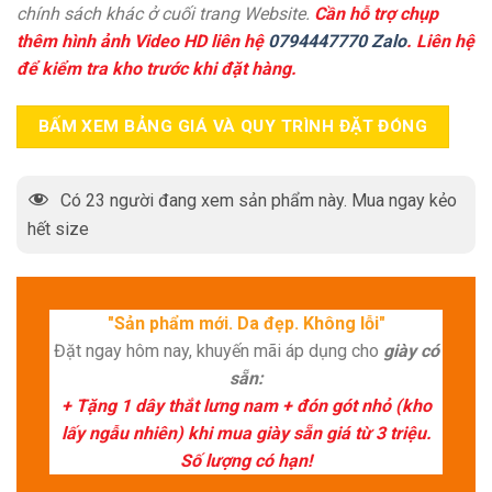
chính sách khác ở cuối trang Website.
Cần hỗ trợ chụp
thêm hình ảnh Video HD liên hệ
0794447770 Zalo
. Liên hệ
để kiểm tra kho trước khi đặt hàng.
BẤM XEM BẢNG GIÁ VÀ QUY TRÌNH ĐẶT ĐÓNG
Có
23
người đang xem sản phẩm này. Mua ngay kẻo
hết size
"Sản phẩm mới. Da đẹp. Không lỗi"
Đặt ngay hôm nay, khuyến mãi áp dụng cho
giày có
sẵn:
+ Tặng 1 dây thắt lưng nam + đón gót nhỏ (kho
lấy ngẫu nhiên) khi mua giày sẵn giá từ 3 triệu.
Số lượng có hạn!