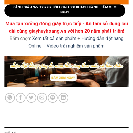
ĐÁNH GIÁ 4.9/5 ⭐⭐⭐⭐⭐ BỞI HƠN 1000 KHÁCH HÀNG. BẤM XEM
NGAY
Mua tận xưởng đóng giày trực tiếp - An tâm sử dụng lâu
dài cùng giayhuyhoang.vn với hơn 20 năm phát triển!
Bấm chọn:
Xem tất cả sản phẩm
+
Hướng dẫn đặt hàng
Online
+
Video trải nghiệm sản phẩm