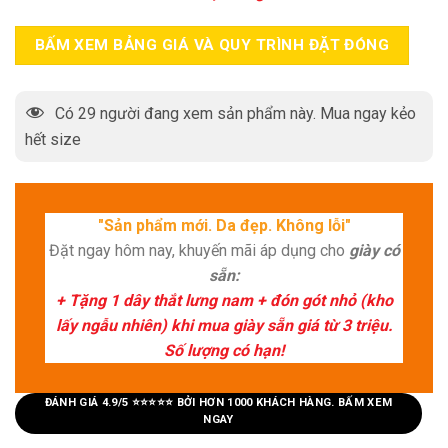
BẤM XEM BẢNG GIÁ VÀ QUY TRÌNH ĐẶT ĐÓNG
Có
29
người đang xem sản phẩm này. Mua ngay kẻo
hết size
"Sản phẩm mới. Da đẹp. Không lỗi"
Đặt ngay hôm nay, khuyến mãi áp dụng cho
giày có
sẵn:
+ Tặng 1 dây thắt lưng nam + đón gót nhỏ (kho
lấy ngẫu nhiên) khi mua giày sẵn giá từ 3 triệu.
Số lượng có hạn!
ĐÁNH GIÁ 4.9/5 ⭐⭐⭐⭐⭐ BỞI HƠN 1000 KHÁCH HÀNG. BẤM XEM
NGAY