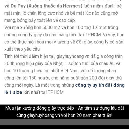
và Du Puy (Xưởng thuộc da Hermes)
luôn mềm, đanh, bề
mặt mịn, lỗ chân lông cực nhỏ và bề mặt lúc nào cũng mỡ
màng, bóng bảy toát lên vẻ cao cấp.
Với nhà xưởng hơn 5000 m2 và hơn 100 thợ. Là một trong
những công ty giày da nam hàng hiệu tại TPHCM. Vì vậy, bạn
có thể thực hiện hoá mọi ý tưởng về đôi giày, công ty có sản
xuất theo yêu cầu.
Tính tới thời điểm hiện tại, giayhuyhoang.vn đã gia công trên
30 thương hiệu giày của Nhật, 1 số tên tuổi của châu Âu và
hơn 10 thương hiệu lớn nhất Việt Nam, với số lượng nhân
công lên tới 150 người, cho năng suất gần 200 đôi giày thủ
công mỗi ngày. Là một trong những
công ty uy tín đặt đóng
lẻ 1 size
lớn nhất
tại TPHCM.
Mua tận xưởng đóng giày trực tiếp - An tâm sử dụng lâu dài
cùng giayhuyhoang.vn với hơn 20 năm phát triển!