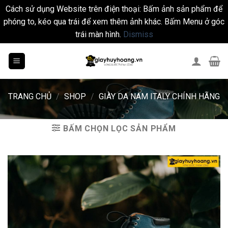
Cách sử dụng Website trên điện thoại: Bấm ảnh sản phẩm để
phóng to, kéo qua trái để xem thêm ảnh khác. Bấm Menu ở góc
trái màn hình.
Dismiss
Skip
to
content
TRANG CHỦ
/
SHOP
/
GIÀY DA NAM ITALY CHÍNH HÃNG
BẤM CHỌN LỌC SẢN PHẨM