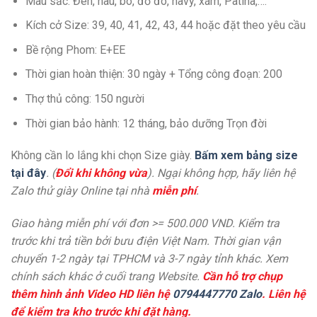
Màu sắc: Đen, nâu, bò, đỏ đô, navy, xám, Patina,….
Kích cở Size: 39, 40, 41, 42, 43, 44 hoặc đặt theo yêu cầu
Bề rộng Phom: E+EE
Thời gian hoàn thiện: 30 ngày + Tổng công đoạn: 200
Thợ thủ công: 150 người
Thời gian bảo hành: 12 tháng, bảo dưỡng Trọn đời
Không cần lo lắng khi chọn Size giày.
Bấm xem bảng size
tại đây
. (
Đổi khi không vừa
). Ngại không hợp, hãy liên hệ
Zalo thử giày Online tại nhà
miễn phí
.
Giao hàng miễn phí với đơn >= 500.000 VND. Kiểm tra
trước khi trả tiền bởi bưu điện Việt Nam. Thời gian vận
chuyển 1-2 ngày tại TPHCM và 3-7 ngày tỉnh khác. Xem
chính sách khác ở cuối trang Website.
Cần hỗ trợ chụp
thêm hình ảnh Video HD liên hệ
0794447770 Zalo
. Liên hệ
để kiểm tra kho trước khi đặt hàng.