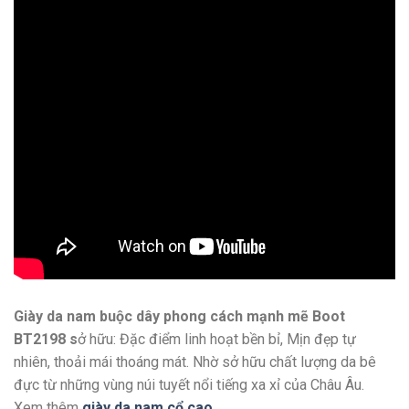
Giày da nam buộc dây phong cách mạnh mẽ Boot
BT2198 s
ở hữu: Đặc điểm linh hoạt bền bỉ, Mịn đẹp tự
nhiên, thoải mái thoáng mát. Nhờ sở hữu chất lượng da bê
đực từ những vùng núi tuyết nổi tiếng xa xỉ của Châu Âu.
Xem thêm
giày da nam cổ cao
.