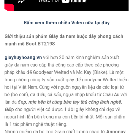
Bấm xem thêm nhiều Video nữa tại đây
Giới thiệu sản phẩm Giày da nam buộc dây phong cách
mạnh mẽ Boot BT2198
giayhuyhoang.vn
với hơn 20 năm kinh nghiệm sản xuất
giày da nam cao cấp thủ công cao cấp theo các phương
pháp khâu đế Goodyear Welted và Mc Kay (Blake). Là một
trong những công ty sản xuất giày đế goodyear Welted hiếm
hoi tại Việt Nam. Cùng với nguồn nguyên liệu da các loại từ
bê (bò con), đà điểu, cá sấu, ngựa nhập khẩu từ Châu Âu với
làn da đẹ
p, mịn bền bỉ cùng bàn tay thủ công lành nghề.
Gi
úp cho người việt có được 1 đôi giày không chỉ đẹp về
ngoại hình lẫn bên trong mà còn bền bỉ nhất. Mỗi sản phẩm
là 1 tác phẩm nghệ thuật riêng.
Những miếng da bê Top Grain chất lượng nhập từ
Annonay