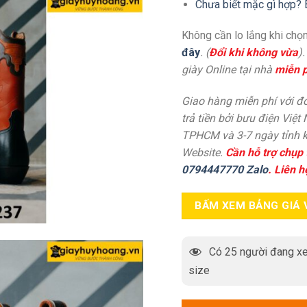
Chưa biết mặc gì hợp? 
Không cần lo lắng khi chọn
đây
. (
Đổi khi không vừa
)
giày Online tại nhà
miễn p
Giao hàng miễn phí với đơ
trả tiền bởi bưu điện Việt
TPHCM và 3-7 ngày tỉnh k
Website.
Cần hỗ trợ chụp 
0794447770 Zalo
. Liên h
BẤM XEM BẢNG GIÁ 
Có
25
người đang xe
size