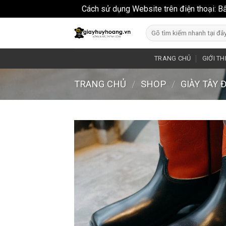
Cách sử dụng Website trên điện thoại: B
Skip
Search
to
for:
content
TRANG CHỦ
GIỚI TH
TRANG CHỦ
/
SHOP
/
GIÀY TÂY