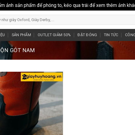
ấm ảnh sản phẩm để phóng to, kéo qua trái để xem thêm ảnh khá
IỆU
SẢN PHẨM
OUTLET GIẢM 50%
ĐẶT ĐÓNG
TIN TỨC
CÔNG
 ĐỘN GÓT NAM