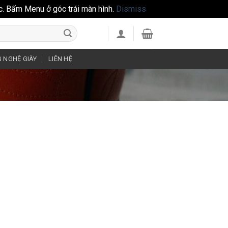
c. Bấm Menu ở góc trái màn hình.
Dismiss
 NGHỆ GIÀY
LIÊN HỆ