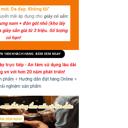
mới. Da đẹp. Không lỗi"
huyến mãi áp dụng cho
giày có sẵn:
lưng nam + đón gót nhỏ (kho lấy
giày sẵn giá từ 3 triệu. Số lượng
có hạn!
HƠN 1000 KHÁCH HÀNG. BẤM XEM NGAY
y trực tiếp - An tâm sử dụng lâu dài
.vn với hơn 20 năm phát triển!
ản phẩm
+
Hướng dẫn đặt hàng Online
+
trải nghiệm sản phẩm