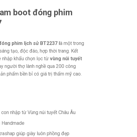
 nam boot đóng phim
7
đóng phim lịch sử BT2237 l
à một trong
áng tạo, độc đáo, hợp thời trang. Kết
ê nhập khẩu chọn lọc từ
vùng núi tuyết
ay người thợ lành nghề qua 200 công
ản phẩm bền bỉ có giá trị thẩm mỹ cao.
 con nhập từ Vùng núi tuyết Châu Âu
g Handmade
ltrashap giúp giày luôn phồng đẹp