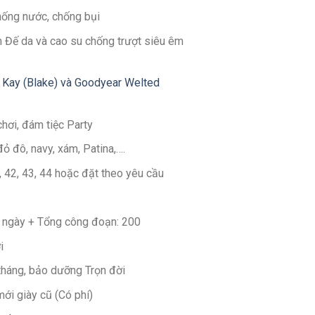
hống nước, chống bụi
 Đế da và cao su chống trượt siêu êm
 Kay (Blake) và Goodyear Welted
chơi, đám tiệc Party
đỏ đô, navy, xám, Patina,….
1, 42, 43, 44 hoặc đặt theo yêu cầu
30 ngày + Tổng công đoạn: 200
i
 tháng, bảo dưỡng Trọn đời
mới giày cũ (Có phí)