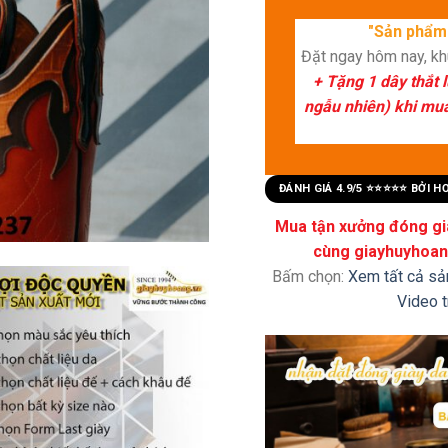
"Sản phẩm 
Đặt ngay hôm nay, k
+ Tặng 1 dây thắt 
ngẫu nhiên) khi mua 
ĐÁNH GIÁ 4.9/5 ⭐⭐⭐⭐⭐ BỞI 
Mua tận xưởng đóng già
cùng giayhuyhoang
Bấm chọn:
Xem tất cả s
Video 