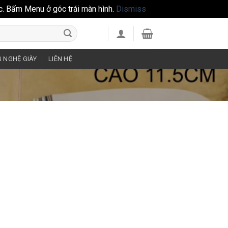
c. Bấm Menu ở góc trái màn hình.
Dismiss
 NGHỆ GIÀY
LIÊN HỆ