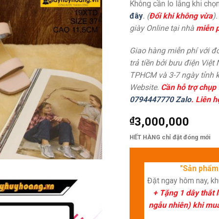
Không cần lo lắng khi chọn
đây
. (
Đổi khi không vừa
)
giày Online tại nhà
miễn p
Giao hàng miễn phí với đơ
trả tiền bởi bưu điện Việt
TPHCM và 3-7 ngày tỉnh k
Website.
Cần hỗ trợ chụp 
0794447770 Zalo
. Liên h
₫
3,000,000
HẾT HÀNG chỉ đặt đóng mới
"Sản phẩm 
Đặt ngay hôm nay, k
+ Tặng 1 dây thắt 
ngẫu nhiên) khi mua 