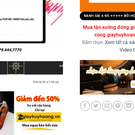
ĐÁNH GIÁ 4.9/5 ⭐⭐⭐⭐⭐ BỞI 
Mua tận xưởng đóng già
cùng giayhuyhoang
Bấm chọn:
Xem tất cả s
Video 