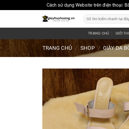
Cách sử dụng Website trên điện thoại: B
Skip
Search
to
for:
content
TRANG CHỦ
GIỚI TH
TRANG CHỦ
/
SHOP
/
GIÀY DA 