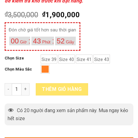
để kiểm tra kho trước khi đặt hàng.
₫
3,500,000
₫
1,900,000
Đón chờ giá tốt hơn sau thời gian
00
:
43
:
52
Giờ
Phút
Giây
Chọn Size
Size 39
Size 40
Size 41
Size 43
Chọn Màu Sắc
Giày tây nam buộc dây derby cao cấp M6N màu bò quantity
THÊM GIỎ HÀNG
Có
20
người đang xem sản phẩm này. Mua ngay kẻo
hết size