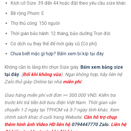
Kích cở Size: 39 đến 44 hoặc đặt theo yêu cầu size khác
Bề rộng Phom: E
Thợ thủ công: 150 người
Thời gian bảo hành: 12 tháng, bảo dưỡng Trọn đời
Có dịch vụ thay thế đế mới giày cũ (Có phí)
Chưa biết mặc gì hợp? Bấm xem bí kíp tại đây
Không cần lo lắng khi chọn Size giày.
Bấm xem bảng size
tại đây
. (
Đổi khi không vừa
). Ngại không hợp, hãy liên hệ
Zalo thử giày Online tại nhà
miễn phí
.
Giao hàng miễn phí với đơn >= 500.000 VND. Kiểm tra
trước khi trả tiền bởi bưu điện Việt Nam. Thời gian vận
chuyển 1-2 ngày tại TPHCM và 3-7 ngày tỉnh khác. Xem
chính sách khác ở cuối trang Website.
Cần hỗ trợ chụp
thêm hình ảnh Video HD liên hệ
0794447770 Zalo
. Liên hệ