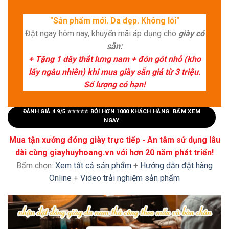
"Sản phẩm mới. Da đẹp. Không lỗi"
Đặt ngay hôm nay, khuyến mãi áp dụng cho
giày có
sẵn:
+ Tặng 1 dây thắt lưng nam + đón gót nhỏ (kho
lấy ngẫu nhiên) khi mua giày sẵn giá từ 3 triệu.
Số lượng có hạn!
ĐÁNH GIÁ 4.9/5 ⭐⭐⭐⭐⭐ BỞI HƠN 1000 KHÁCH HÀNG. BẤM XEM
NGAY
Mua tận xưởng đóng giày trực tiếp - An tâm sử dụng lâu
dài cùng giayhuyhoang.vn với hơn 20 năm phát triển!
Bấm chọn:
Xem tất cả sản phẩm
+
Hướng dẫn đặt hàng
Online
+
Video trải nghiệm sản phẩm