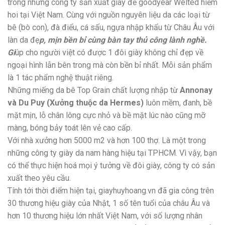
trong những công ty sản xuất giày đế goodyear Welted hiếm
hoi tại Việt Nam. Cùng với nguồn nguyên liệu da các loại từ
bê (bò con), đà điểu, cá sấu, ngựa nhập khẩu từ Châu Âu với
làn da đẹ
p, mịn bền bỉ cùng bàn tay thủ công lành nghề.
Gi
úp cho người việt có được 1 đôi giày không chỉ đẹp về
ngoại hình lẫn bên trong mà còn bền bỉ nhất. Mỗi sản phẩm
là 1 tác phẩm nghệ thuật riêng.
Những miếng da bê Top Grain chất lượng nhập từ
Annonay
và Du Puy (Xưởng thuộc da Hermes)
luôn mềm, đanh, bề
mặt mịn, lỗ chân lông cực nhỏ và bề mặt lúc nào cũng mỡ
màng, bóng bảy toát lên vẻ cao cấp.
Với nhà xưởng hơn 5000 m2 và hơn 100 thợ. Là một trong
những công ty giày da nam hàng hiệu tại TPHCM. Vì vậy, bạn
có thể thực hiện hoá mọi ý tưởng về đôi giày, công ty có sản
xuất theo yêu cầu.
Tính tới thời điểm hiện tại, giayhuyhoang.vn đã gia công trên
30 thương hiệu giày của Nhật, 1 số tên tuổi của châu Âu và
hơn 10 thương hiệu lớn nhất Việt Nam, với số lượng nhân