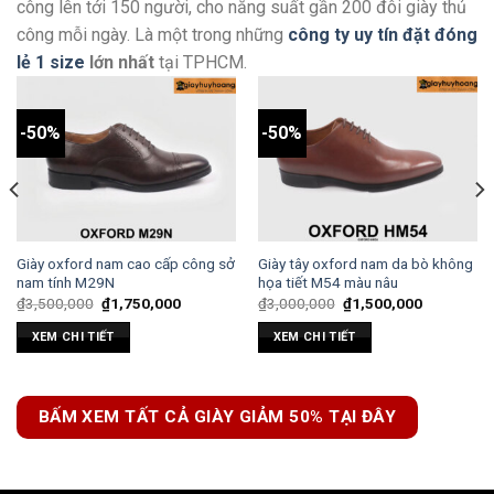
công lên tới 150 người, cho năng suất gần 200 đôi giày thủ
công mỗi ngày. Là một trong những
công ty uy tín đặt đóng
lẻ 1 size
lớn nhất
tại TPHCM.
-50%
-50%
Giày oxford nam cao cấp công sở
Giày tây oxford nam da bò không
nam tính M29N
họa tiết M54 màu nâu
₫
3,500,000
₫
1,750,000
₫
3,000,000
₫
1,500,000
XEM CHI TIẾT
XEM CHI TIẾT
BẤM XEM TẤT CẢ GIÀY GIẢM 50% TẠI ĐÂY