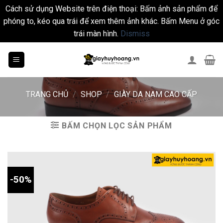
Cách sử dụng Website trên điện thoại: Bấm ảnh sản phẩm để
phóng to, kéo qua trái để xem thêm ảnh khác. Bấm Menu ở góc
trái màn hình.
Dismiss
Skip
to
content
TRANG CHỦ
/
SHOP
/
GIÀY DA NAM CAO CẤP
BẤM CHỌN LỌC SẢN PHẨM
-50%