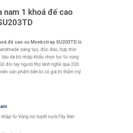
da nam 1 khoá đế cao
 SU203TD
khoá đế cao su Monkstrap SU203TD l
à
Handmade sáng tạo, độc đáo, hợp thời
 liệu da bò nhập khẩu chọn lọc từ vùng
50 đôi tay người thợ lành nghề qua 200
nên sản phẩm bền bỉ có giá trị thẩm mỹ
nam
 nhập từ Vùng núi tuyết nướcTây Ban