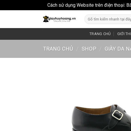
Cách sử dụng Website trên điện thoại: B
Skip
Search
to
for:
content
TRANG CHỦ
GIỚI TH
TRANG CHỦ
/
SHOP
/
GIÀY DA 