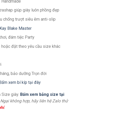
g Handmade
ltrashap giúp giày luôn phồng đẹp
u chống trượt siêu êm anti-slip
Kay Blake Master
chơi, đám tiệc Party
4 hoặc đặt theo yêu cầu size khác
i
 tháng, bảo dưỡng Trọn đời
Bấm xem bí kíp tại đây
 Size giày.
Bấm xem bảng size tại
. Ngại không hợp, hãy liên hệ Zalo thử
hí
.