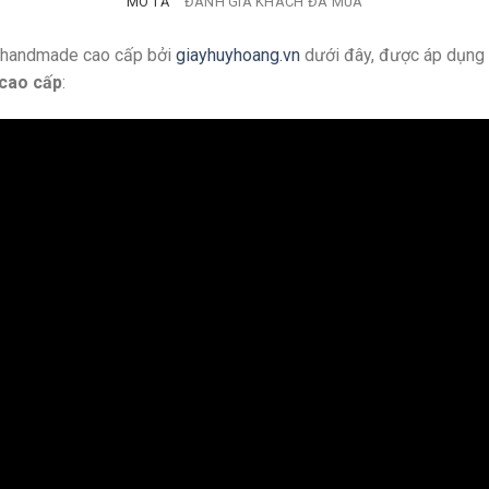
MÔ TẢ
ĐÁNH GIÁ KHÁCH ĐÃ MUA
g handmade cao cấp bởi
giayhuyhoang.vn
dưới đây, được áp dụng 
cao cấp
: