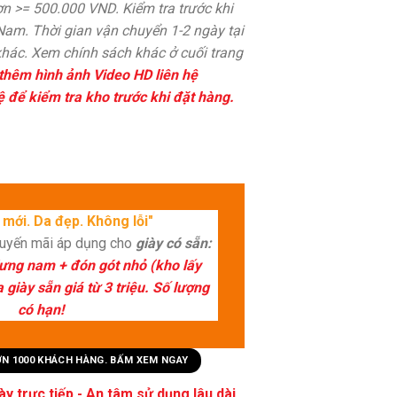
n >= 500.000 VND. Kiểm tra trước khi
 Nam. Thời gian vận chuyển 1-2 ngày tại
hác. Xem chính sách khác ở cuối trang
thêm hình ảnh Video HD liên hệ
ệ để kiểm tra kho trước khi đặt hàng.
mới. Da đẹp. Không lỗi"
huyến mãi áp dụng cho
giày có sẵn:
lưng nam + đón gót nhỏ (kho lấy
giày sẵn giá từ 3 triệu. Số lượng
có hạn!
HƠN 1000 KHÁCH HÀNG. BẤM XEM NGAY
y trực tiếp - An tâm sử dụng lâu dài