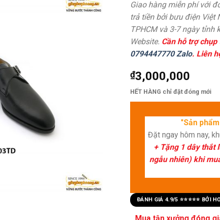
Giao hàng miễn phí với đơ
trả tiền bởi bưu điện Việt
TPHCM và 3-7 ngày tỉnh k
Website.
Cần hỗ trợ chụp 
0794447770 Zalo
. Liên h
₫
3,000,000
HẾT HÀNG chỉ đặt đóng mới
"Sản phẩm 
Đặt ngay hôm nay, k
+ Tặng 1 dây thắt 
ngẫu nhiên) khi mua 
ĐÁNH GIÁ 4.9/5 ⭐⭐⭐⭐⭐ BỞI 
Mua tận xưởng đóng già