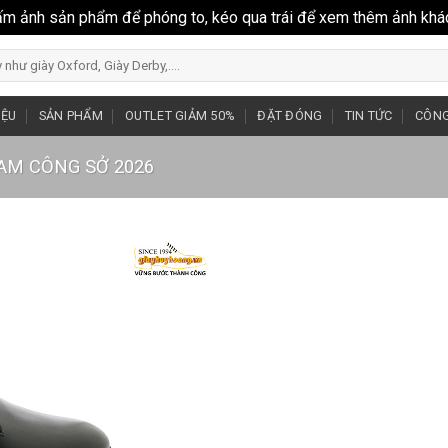
ấm ảnh sản phẩm để phóng to, kéo qua trái để xem thêm ảnh khá
IỆU
SẢN PHẨM
OUTLET GIẢM 50%
ĐẶT ĐÓNG
TIN TỨC
CÔNG
NAM CÔNG SỞ 2026