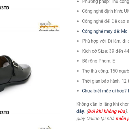
Phương pháp: Thủ côn
Công nghệ định hình: U
Công nghệ đế: Đế cao s
Công nghệ may đế: Mc 
Phù hợp với: Đi làm, đi 
Kích cở Size: 39 đến 4
Bề rộng Phom: E
Thợ thủ công: 150 ngườ
Thời gian bảo hành: 12
Chưa biết mặc gì hợp? 
Không cần lo lắng khi chọn
đây
. (
Đổi khi không vừa
)
giày Online tại nhà
miễn p