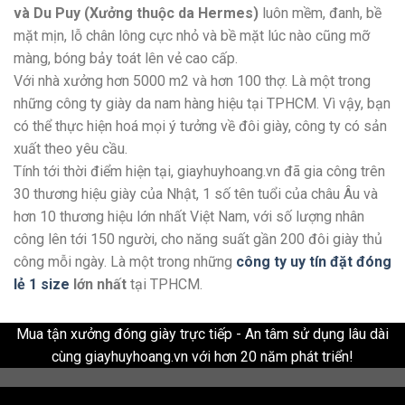
và Du Puy (Xưởng thuộc da Hermes)
luôn mềm, đanh, bề
mặt mịn, lỗ chân lông cực nhỏ và bề mặt lúc nào cũng mỡ
màng, bóng bảy toát lên vẻ cao cấp.
Với nhà xưởng hơn 5000 m2 và hơn 100 thợ. Là một trong
những công ty giày da nam hàng hiệu tại TPHCM. Vì vậy, bạn
có thể thực hiện hoá mọi ý tưởng về đôi giày, công ty có sản
xuất theo yêu cầu.
Tính tới thời điểm hiện tại, giayhuyhoang.vn đã gia công trên
30 thương hiệu giày của Nhật, 1 số tên tuổi của châu Âu và
hơn 10 thương hiệu lớn nhất Việt Nam, với số lượng nhân
công lên tới 150 người, cho năng suất gần 200 đôi giày thủ
công mỗi ngày. Là một trong những
công ty uy tín đặt đóng
lẻ 1 size
lớn nhất
tại TPHCM.
Mua tận xưởng đóng giày trực tiếp - An tâm sử dụng lâu dài
cùng giayhuyhoang.vn với hơn 20 năm phát triển!