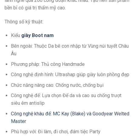
lành nghề qua 200 công đoạn khác nhau. Tạo nên sản phẩm
bền bỉ có giá trị thẩm mỹ cao.
Thông số kỹ thuật:
Kiểu
giày Boot nam
Bên ngoài: Thuộc Da bê con nhập từ Vùng núi tuyết Châu
Âu
Phương pháp: Thủ công Handmade
Công nghệ định hình: Ultrashap giúp giày luôn phồng đẹp
Chức năng nâng cao: Chống nước, chống bụi
Công nghệ đế: Lựa chọn Đế da và cao su chống trượt
siêu êm antislip
Công nghệ khâu đế: MC Kay (Blake) và Goodyear Welted
Master
Phù hợp với: Đi làm, đi chơi, đám tiệc Party