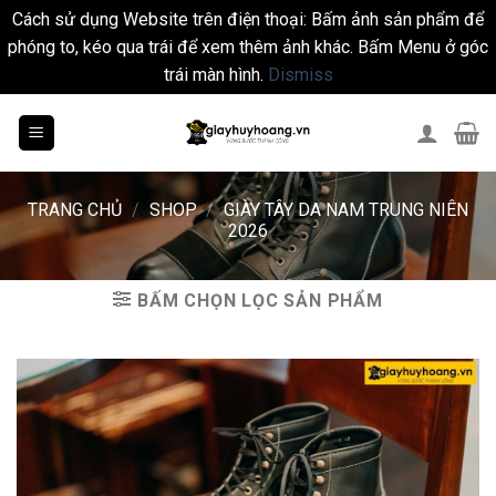
Cách sử dụng Website trên điện thoại: Bấm ảnh sản phẩm để
phóng to, kéo qua trái để xem thêm ảnh khác. Bấm Menu ở góc
trái màn hình.
Dismiss
Skip
to
content
TRANG CHỦ
/
SHOP
/
GIÀY TÂY DA NAM TRUNG NIÊN
2026
BẤM CHỌN LỌC SẢN PHẨM