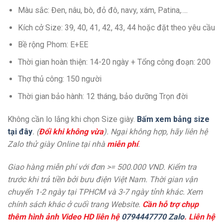
Màu sắc: Đen, nâu, bò, đỏ đô, navy, xám, Patina,….
Kích cở Size: 39, 40, 41, 42, 43, 44 hoặc đặt theo yêu cầu
Bề rộng Phom: E+EE
Thời gian hoàn thiện: 14-20 ngày + Tổng công đoạn: 200
Thợ thủ công: 150 người
Thời gian bảo hành: 12 tháng, bảo dưỡng Trọn đời
Không cần lo lắng khi chọn Size giày.
Bấm xem bảng size
tại đây
. (
Đổi khi không vừa
). Ngại không hợp, hãy liên hệ
Zalo thử giày Online tại nhà
miễn phí
.
Giao hàng miễn phí với đơn >= 500.000 VND. Kiểm tra
trước khi trả tiền bởi bưu điện Việt Nam. Thời gian vận
chuyển 1-2 ngày tại TPHCM và 3-7 ngày tỉnh khác. Xem
chính sách khác ở cuối trang Website.
Cần hỗ trợ chụp
thêm hình ảnh Video HD liên hệ
0794447770 Zalo
. Liên hệ