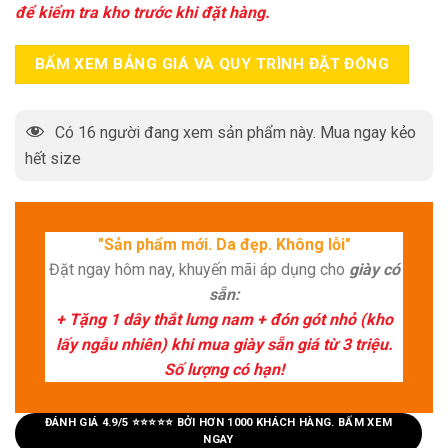
để kiểm tra kho trước khi đặt hàng.
BẤM XEM BẢNG GIÁ VÀ QUY TRÌNH ĐẶT ĐÓNG
Có
16
người đang xem sản phẩm này. Mua ngay kẻo
hết size
"Sản phẩm mới. Da đẹp. Không lỗi"
Đặt ngay hôm nay, khuyến mãi áp dụng cho
giày có
sẵn:
+ Tặng 1 dây thắt lưng nam + đón gót nhỏ (kho
lấy ngẫu nhiên) khi mua giày sẵn giá từ 3 triệu.
Số lượng có hạn!
ĐÁNH GIÁ 4.9/5 ⭐⭐⭐⭐⭐ BỞI HƠN 1000 KHÁCH HÀNG. BẤM XEM
NGAY