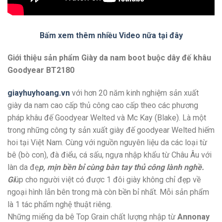
Bấm xem thêm nhiều Video nữa tại đây
Giới thiệu sản phẩm Giày da nam boot buộc dây đế khâu
Goodyear BT2180
giayhuyhoang.vn
với hơn 20 năm kinh nghiệm sản xuất
giày da nam cao cấp thủ công cao cấp theo các phương
pháp khâu đế Goodyear Welted và Mc Kay (Blake). Là một
trong những công ty sản xuất giày đế goodyear Welted hiếm
hoi tại Việt Nam. Cùng với nguồn nguyên liệu da các loại từ
bê (bò con), đà điểu, cá sấu, ngựa nhập khẩu từ Châu Âu với
làn da đẹ
p, mịn bền bỉ cùng bàn tay thủ công lành nghề.
Gi
úp cho người việt có được 1 đôi giày không chỉ đẹp về
ngoại hình lẫn bên trong mà còn bền bỉ nhất. Mỗi sản phẩm
là 1 tác phẩm nghệ thuật riêng.
Những miếng da bê Top Grain chất lượng nhập từ
Annonay