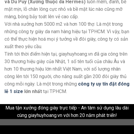
và Du Puy (Xưởng thuộc da Hermes)
luôn mềm, đanh, bề
mặt mịn, lỗ chân lông cực nhỏ và bề mặt lúc nào cũng mỡ
màng, bóng bảy toát lên vẻ cao cấp.
Với nhà xưởng hơn 5000 m2 và hơn 100 thợ. Là một trong
những công ty giày da nam hàng hiệu tại TPHCM. Vì vậy, bạn
có thể thực hiện hoá mọi ý tưởng về đôi giày, công ty có sản
xuất theo yêu cầu.
Tính tới thời điểm hiện tại, giayhuyhoang.vn đã gia công trên
30 thương hiệu giày của Nhật, 1 số tên tuổi của châu Âu và
hơn 10 thương hiệu lớn nhất Việt Nam, với số lượng nhân
công lên tới 150 người, cho năng suất gần 200 đôi giày thủ
công mỗi ngày. Là một trong những
công ty uy tín đặt đóng
lẻ 1 size
lớn nhất
tại TPHCM.
Mua tận xưởng đóng giày trực tiếp - An tâm sử dụng lâu dài
cùng giayhuyhoang.vn với hơn 20 năm phát triển!