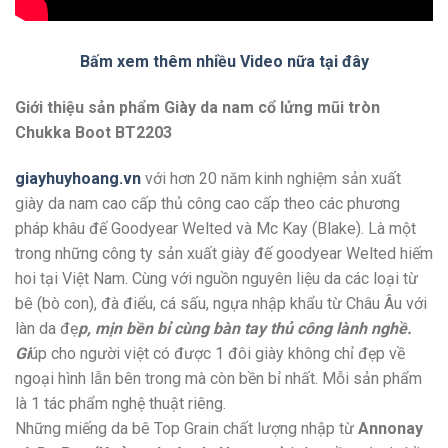
Bấm xem thêm nhiều Video nữa tại đây
Giới thiệu sản phẩm Giày da nam cổ lửng mũi tròn
Chukka Boot BT2203
giayhuyhoang.vn
với hơn 20 năm kinh nghiệm sản xuất
giày da nam cao cấp thủ công cao cấp theo các phương
pháp khâu đế Goodyear Welted và Mc Kay (Blake). Là một
trong những công ty sản xuất giày đế goodyear Welted hiếm
hoi tại Việt Nam. Cùng với nguồn nguyên liệu da các loại từ
bê (bò con), đà điểu, cá sấu, ngựa nhập khẩu từ Châu Âu với
làn da đẹ
p, mịn bền bỉ cùng bàn tay thủ công lành nghề.
Gi
úp cho người việt có được 1 đôi giày không chỉ đẹp về
ngoại hình lẫn bên trong mà còn bền bỉ nhất. Mỗi sản phẩm
là 1 tác phẩm nghệ thuật riêng.
Những miếng da bê Top Grain chất lượng nhập từ
Annonay