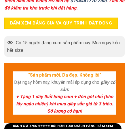
thêm hình ảnh Video HD liên hệ
0794447770 Zalo
. Liên hệ
để kiểm tra kho trước khi đặt hàng.
BẤM XEM BẢNG GIÁ VÀ QUY TRÌNH ĐẶT ĐÓNG
Có
15
người đang xem sản phẩm này. Mua ngay kẻo
hết size
"Sản phẩm mới. Da đẹp. Không lỗi"
Đặt ngay hôm nay, khuyến mãi áp dụng cho
giày có
sẵn:
+ Tặng 1 dây thắt lưng nam + đón gót nhỏ (kho
lấy ngẫu nhiên) khi mua giày sẵn giá từ 3 triệu.
Số lượng có hạn!
ĐÁNH GIÁ 4.9/5 ⭐⭐⭐⭐⭐ BỞI HƠN 1000 KHÁCH HÀNG. BẤM XEM