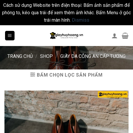
Cách sử dụng Website trên điện thoại: Bấm ảnh sản phẩm để
phóng to, kéo qua trái để xem thêm ảnh khác. Bấm Menu ở góc
trái màn hình.
Dismiss
Skip
to
content
TRANG CHỦ
/
SHOP
/
GIÀY DA CÔNG AN CẤP TƯỚNG
BẤM CHỌN LỌC SẢN PHẨM