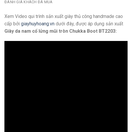
ĐÁNH GIÁ KHÁCH ĐÃ MUA
Xem Video qui trình sản xuất giày thủ công handmade cao
cấp bởi
giayhuyhoang.vn
dưới đây, được áp dụng sản xuất
Giày da nam cổ lửng mũi tròn Chukka Boot BT2203: