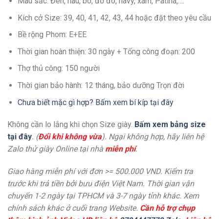
Màu sắc: Đen, nâu, bò, đỏ đô, navy, xám, Patina,….
Kích cở Size: 39, 40, 41, 42, 43, 44 hoặc đặt theo yêu cầu
Bề rộng Phom: E+EE
Thời gian hoàn thiện: 30 ngày + Tổng công đoạn: 200
Thợ thủ công: 150 người
Thời gian bảo hành: 12 tháng, bảo dưỡng Trọn đời
Chưa biết mặc gì hợp? Bấm xem bí kíp tại đây
Không cần lo lắng khi chọn Size giày.
Bấm xem bảng size
tại đây
. (
Đổi khi không vừa
). Ngại không hợp, hãy liên hệ
Zalo thử giày Online tại nhà
miễn phí
.
Giao hàng miễn phí với đơn >= 500.000 VND. Kiểm tra
trước khi trả tiền bởi bưu điện Việt Nam. Thời gian vận
chuyển 1-2 ngày tại TPHCM và 3-7 ngày tỉnh khác. Xem
chính sách khác ở cuối trang Website.
Cần hỗ trợ chụp